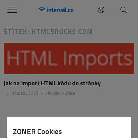
Menu
Hledat
ŠTÍTEK: HTML5ROCKS.COM
Jak na import HTML kódu do stránky
14. listopadu 2013
•
Miroslav Kučera
ZONER Cookies