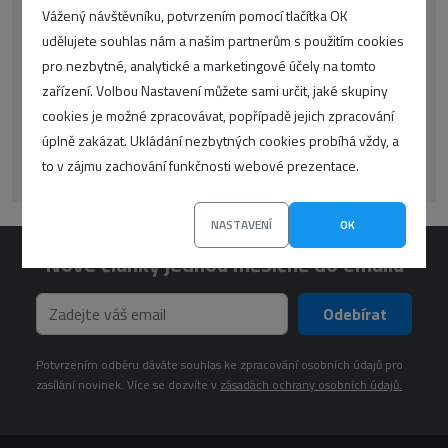
Vážený návštěvníku, potvrzením pomocí tlačítka OK
udělujete souhlas nám a našim partnerům s použitím cookies
korektor
oop-php
CSS
google
pro nezbytné, analytické a marketingové účely na tomto
WordPress
překlady
UX
seo
SSL
zařízení. Volbou Nastavení můžete sami určit, jaké skupiny
cookies je možné zpracovávat, popřípadě jejich zpracování
Články
Zprávičky
wp
úplně zakázat. Ukládání nezbytných cookies probíhá vždy, a
to v zájmu zachování funkčnosti webové prezentace.
NASTAVENÍ
OK
Nové články jednou měsíčně do emailu
Odebírat
Potvrzením odběru dáváte souhlas ke zpracování osobních údajů pro
zasílání novinek. Více se dozvíte v
zásadách ochrany osobních údajů.