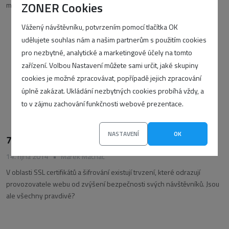
ZONER Cookies
mohl být na více místech současně, aniž by
Vážený návštěvníku, potvrzením pomocí tlačítka OK
udělujete souhlas nám a našim partnerům s použitím cookies
pro nezbytné, analytické a marketingové účely na tomto
zařízení. Volbou Nastavení můžete sami určit, jaké skupiny
cookies je možné zpracovávat, popřípadě jejich zpracování
úplně zakázat. Ukládání nezbytných cookies probíhá vždy, a
to v zájmu zachování funkčnosti webové prezentace.
NASTAVENÍ
OK
7 mýtů o SSL certifikátech na vašem serveru
14. října 2014
•
Marek Machač
V oblasti SSL certifikátů a šifrování existují trvzení, které odrazují
provozovatele webu od zvýšení bezpečnosti svých návštěvníků. Jsou
ale všechny pravdivé?