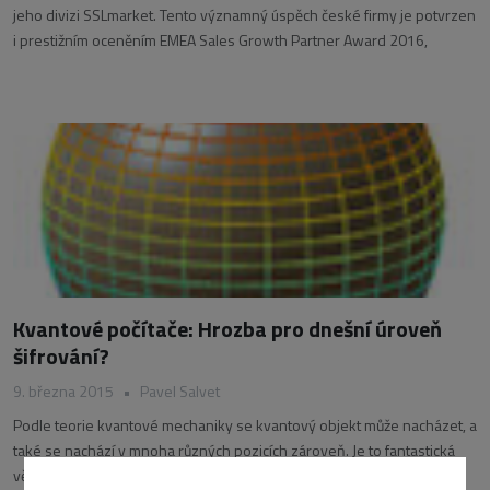
jeho divizi SSLmarket. Tento významný úspěch české firmy je potvrzen
i prestižním oceněním EMEA Sales Growth Partner Award 2016,
Kvantové počítače: Hrozba pro dnešní úroveň
šifrování?
9. března 2015
•
Pavel Salvet
Podle teorie kvantové mechaniky se kvantový objekt může nacházet, a
také se nachází v mnoha různých pozicích zároveň. Je to fantastická
věc, vždyť koho by aspoň občas nenapadlo, kolik věcí by stihl, kdyby