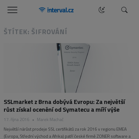
Menu
Hledat
ŠTÍTEK: ŠIFROVÁNÍ
SSLmarket z Brna dobývá Evropu: Za největší
růst získal ocenění od Symatecu a míří výše
17. října 2016
•
Marek Machač
Největší nárůst prodeje SSL certifikátů za rok 2016 v regionu EMEA
(Evropa, Střední východ a Afrika) patří české firmě ZONER software a