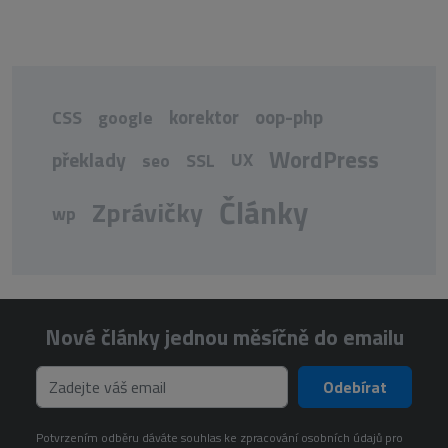
korektor
oop-php
CSS
google
WordPress
překlady
UX
seo
SSL
Články
Zprávičky
wp
Nové články jednou měsíčně do emailu
Odebírat
Potvrzením odběru dáváte souhlas ke zpracování osobních údajů pro