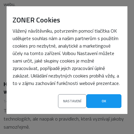
webu.
ZONER Cookies
Vážený návštěvníku, potvrzením pomocí tlačítka OK
udělujete souhlas nám a našim partnerům s použitím
cookies pro nezbytné, analytické a marketingové
účely na tomto zařízení. Volbou Nastavení můžete
sami určit, jaké skupiny cookies je možné
zpracovávat, popřípadě jejich zpracování úplně
zakázat. Ukládání nezbytných cookies probíhá vždy, a
Hromádka drobných doporučení pro
to v zájmu zachování funkčnosti webové prezentace.
webdesignéry
14. února 2012
•
Pavel Salvet
NASTAVENÍ
OK
Tentokrát nebude řeč o nových postupech a ultramoderních
technologiích, ale naopak o pravidlech, která vyznívají jakoby
samozřejmě.