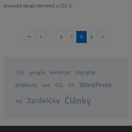
stylování okrajů elementů v CSS 3.
1
…
6
7
8
9
korektor
oop-php
CSS
google
WordPress
překlady
UX
seo
SSL
Články
Zprávičky
wp