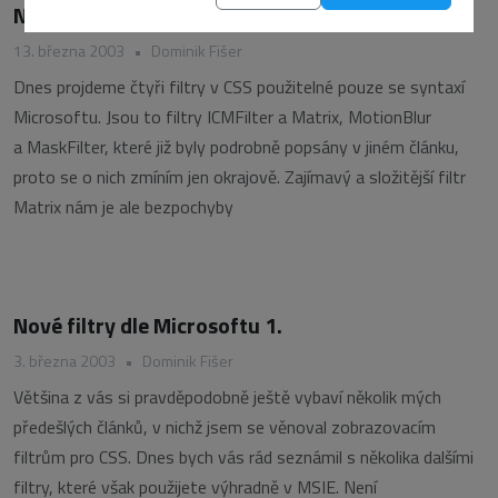
Nové filtry dle Microsoftu 2.
13. března 2003
•
Dominik Fišer
Dnes projdeme čtyři filtry v CSS použitelné pouze se syntaxí
Microsoftu. Jsou to filtry ICMFilter a Matrix, MotionBlur
a MaskFilter, které již byly podrobně popsány v jiném článku,
proto se o nich zmíním jen okrajově. Zajímavý a složitější filtr
Matrix nám je ale bezpochyby
Nové filtry dle Microsoftu 1.
3. března 2003
•
Dominik Fišer
Většina z vás si pravděpodobně ještě vybaví několik mých
předešlých článků, v nichž jsem se věnoval zobrazovacím
filtrům pro CSS. Dnes bych vás rád seznámil s několika dalšími
filtry, které však použijete výhradně v MSIE. Není