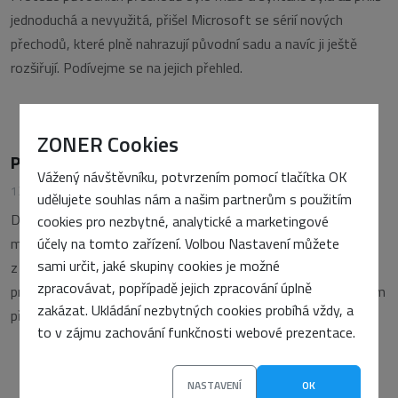
jednoduchá a nevyužitá, přišel Microsoft se sérií nových
přechodů, které plně nahrazují původní sadu a navíc ji ještě
rozšiřují. Podívejme se na jejich přehled.
ZONER Cookies
Přechody v CSS – dynamické vizuální filtry
Vážený návštěvníku, potvrzením pomocí tlačítka OK
13. srpna 2003
•
Dominik Fišer
udělujete souhlas nám a našim partnerům s použitím
Dalším nástrojem ke zpestření vašich internetových stránek
cookies pro nezbytné, analytické a marketingové
účely na tomto zařízení. Volbou Nastavení můžete
mohou být právě přechody – rozpohybované vizuální filtry
sami určit, jaké skupiny cookies je možné
z dílny Microsoftu. V tomto článku bude řeč o dvou
zpracovávat, popřípadě jejich zpracování úplně
prapůvodních, stmívacím přechodu BlendTrans a zobrazovacím
zakázat. Ukládání nezbytných cookies probíhá vždy, a
přechodu RevealTrans.
to v zájmu zachování funkčnosti webové prezentace.
NASTAVENÍ
OK