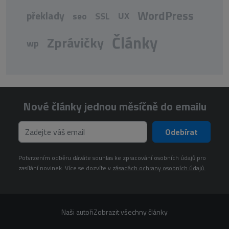
WordPress
překlady
UX
seo
SSL
Články
Zprávičky
wp
Nové články jednou měsíčně do emailu
Odebírat
Potvrzením odběru dáváte souhlas ke zpracování osobních údajů pro
zasílání novinek. Více se dozvíte v
zásadách ochrany osobních údajů.
Naši autoři
Zobrazit všechny články