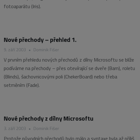
fotoaparátu (Iris).
Nové přechody – přehled 1.
9. září 2003
•
Dominik Fišer
V prvním přehledu nových přechodů z dílny Microsoftu se blíže
podíváme na přechody – přes otevírající se dveře (Barn), roletu
(Blinds), šachovnicovými poli (ChekerBoard) nebo třeba
setměním (Fade).
Nové přechody z dílny Microsoftu
3. září 2003
•
Dominik Fišer
Protože původních přechodů bylo málo a syntaxe byla až příliš