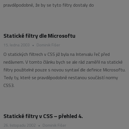
pravděpodobné, že by se tyto filtry dostaly do
Statické filtry dle Microsoftu
15. ledna 2003
•
Dominik Fišer
O statických filtrech v CSS již byla na Intervalu řeč před
nedávnem. V tomto článku bych se ale rád zaměřil na statické
filtry použitelné pouze s novou syntaxí dle definice Microsoftu.
Tedy ty, které se pravděpodobně nestanou součástí normy
CSS3.
Statické filtry v CSS – přehled 4.
26. listopadu 2002
•
Dominik Fišer