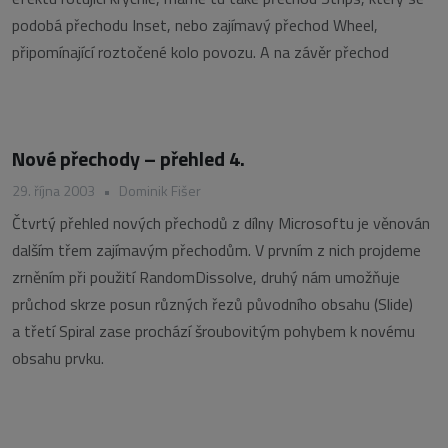
podobá přechodu Inset, nebo zajímavý přechod Wheel,
připomínající roztočené kolo povozu. A na závěr přechod
Nové přechody – přehled 4.
29. října 2003
•
Dominik Fišer
Čtvrtý přehled nových přechodů z dílny Microsoftu je věnován
dalším třem zajímavým přechodům. V prvním z nich projdeme
zrněním při použití RandomDissolve, druhý nám umožňuje
průchod skrze posun různých řezů původního obsahu (Slide)
a třetí Spiral zase prochází šroubovitým pohybem k novému
obsahu prvku.