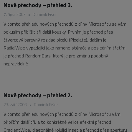
Nové přechody – přehled 3.
7. října 2003
•
Dominik Fišer
V tomto přehledu nových přechodů z dílny Microsoftu se vám
pokusím přiblížit tři další kousky. Prvním je přechod přes
čtvercový barevný rozklad pixelů (Pixelate), dalším je
RadialWipe vypadající jako rameno stěrače a posledním třetím
je přechod RandomBars, který je pro změnu podobný
nepravidelné
Nové přechody – přehled 2.
23. září 2003
•
Dominik Fišer
V tomto přehledu nových přechodů z dílny Microsoftu vám
přiblížím další tři, a to konkrétně velice efektní přechod
GradientWipe, diagonálně rolující Inset a přechod přes aperturu