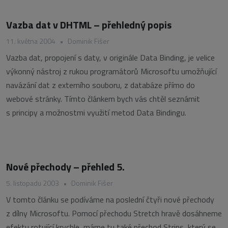
Vazba dat v DHTML – přehledný popis
11. května 2004
•
Dominik Fišer
Vazba dat, propojení s daty, v originále Data Binding, je velice
výkonný nástroj z rukou programátorů Microsoftu umožňující
navázání dat z externího souboru, z databáze přímo do
webové stránky. Tímto článkem bych vás chtěl seznámit
s principy a možnostmi využití metod Data Bindingu.
Nové přechody – přehled 5.
5. listopadu 2003
•
Dominik Fišer
V tomto článku se podíváme na poslední čtyři nové přechody
z dílny Microsoftu. Pomocí přechodu Stretch hravě dosáhneme
efektu rotující krychle, máme tu také přechod Strips, který se