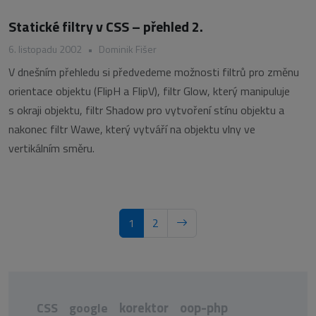
Statické filtry v CSS – přehled 2.
6. listopadu 2002
•
Dominik Fišer
V dnešním přehledu si předvedeme možnosti filtrů pro změnu
orientace objektu (FlipH a FlipV), filtr Glow, který manipuluje
s okraji objektu, filtr Shadow pro vytvoření stínu objektu a
nakonec filtr Wawe, který vytváří na objektu vlny ve
vertikálním směru.
1
2
korektor
oop-php
CSS
google