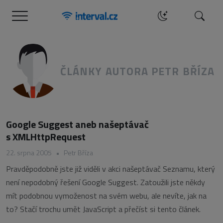
Menu
Hledat
ČLÁNKY AUTORA PETR BŘÍZA
Google Suggest aneb našeptávač
s XMLHttpRequest
22. srpna 2005
•
Petr Bříza
Pravděpodobně jste již viděli v akci našeptávač Seznamu, který
není nepodobný řešení Google Suggest. Zatoužili jste někdy
mít podobnou vymoženost na svém webu, ale nevíte, jak na
to? Stačí trochu umět JavaScript a přečíst si tento článek.