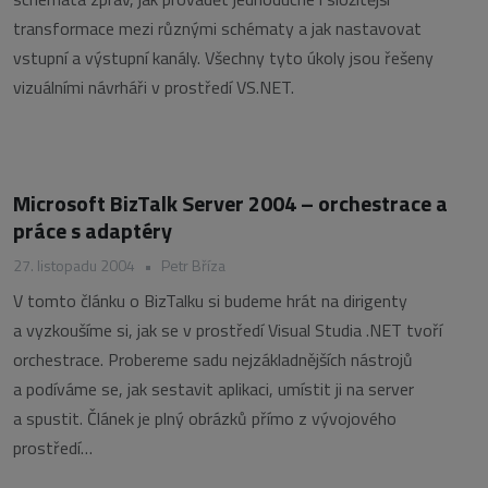
transformace mezi různými schématy a jak nastavovat
vstupní a výstupní kanály. Všechny tyto úkoly jsou řešeny
vizuálními návrháři v prostředí VS.NET.
Microsoft BizTalk Server 2004 – orchestrace a
práce s adaptéry
27. listopadu 2004
•
Petr Bříza
V tomto článku o BizTalku si budeme hrát na dirigenty
a vyzkoušíme si, jak se v prostředí Visual Studia .NET tvoří
orchestrace. Probereme sadu nejzákladnějších nástrojů
a podíváme se, jak sestavit aplikaci, umístit ji na server
a spustit. Článek je plný obrázků přímo z vývojového
prostředí…