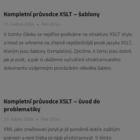
Kompletní průvodce XSLT – šablony
11. května 2004
•
Petr Bříza
V tomto článku se nejdříve podíváme na strukturu XSLT stylu
a hned se vrhneme na zřejmě nejdůležitější prvek jazyka XSLT,
kterým jsou šablony (templates). Zjistíme, k čemu jsou dobré,
jak je psát, a pak si ukážeme vytváření strukturovaného
dokumentu vzájemným provázáním několika šablon.
Kompletní průvodce XSLT – úvod do
problematiky
27. dubna 2004
•
Petr Bříza
XML jako značkovací jazyk je již poměrně dobře zažitým
pojmem a není třeba jej nijak představovat. S tímto