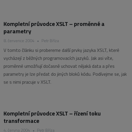
Kompletní průvodce XSLT – proměnné a
parametry
8. července 2004
•
Petr Bříza
V tomto článku si probereme další prvky jazyka XSLT, které
vycházejí z běžných programovacích jazyků. Jak asi víte,
proměnné umožňují dočasně uchovat nějaká data a přes
parametry je lze předat do jiných bloků kódu. Podívejme se, jak
se s nimi pracuje v XSLT.
Kompletní průvodce XSLT – řízení toku
transformace
4. června 2004
•
Petr Bříza