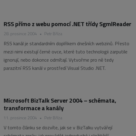
RSS přímo z webu pomocí .NET třídy SgmlReader
28. prosince 2004
•
Petr Bříza
RSS kanál je standardním doplňkem dnešních webzinů. Přesto
mezi nimi existují černé ovce, které tuto technologii zarputile
ignorují, nebo dokonce odmítají. Vytvořme pro ně tedy
parazitní RSS kanál v prostředí Visual Studio .NET.
Microsoft BizTalk Server 2004 – schémata,
transformace a kanály
11. prosince 2004
•
Petr Bříza
V tomto článku se dozvíte, jak se v BizTalku vytvářejí
schémata zpráv, jak provádět jednoduché i složitější