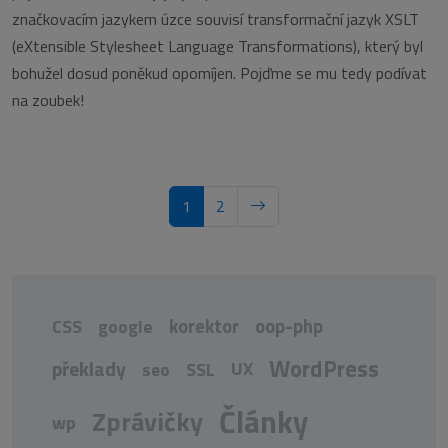
značkovacím jazykem úzce souvisí transformační jazyk XSLT
(eXtensible Stylesheet Language Transformations), který byl
bohužel dosud poněkud opomíjen. Pojďme se mu tedy podívat
na zoubek!
1
2
korektor
oop-php
CSS
google
WordPress
překlady
UX
seo
SSL
Články
Zprávičky
wp