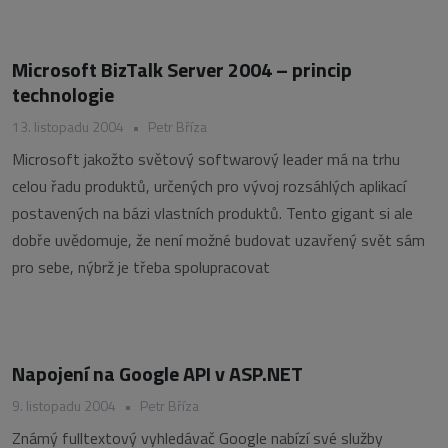
Microsoft BizTalk Server 2004 – princip
technologie
13. listopadu 2004
•
Petr Bříza
Microsoft jakožto světový softwarový leader má na trhu
celou řadu produktů, určených pro vývoj rozsáhlých aplikací
postavených na bázi vlastních produktů. Tento gigant si ale
dobře uvědomuje, že není možné budovat uzavřený svět sám
pro sebe, nýbrž je třeba spolupracovat
Napojení na Google API v ASP.NET
9. listopadu 2004
•
Petr Bříza
Známý fulltextový vyhledávač Google nabízí své služby