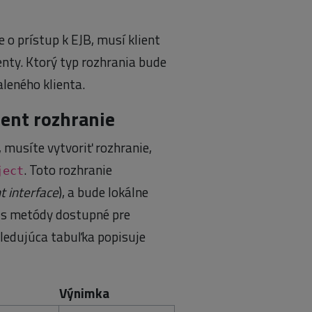
he o prístup k EJB, musí klient
nty. Ktorý typ rozhrania bude
aleného klienta.
ent rozhranie
, musíte vytvoriť rozhranie,
. Toto rozhranie
ject
 interface
), a bude lokálne
nis metódy dostupné pre
sledujúca tabuľka popisuje
Výnimka