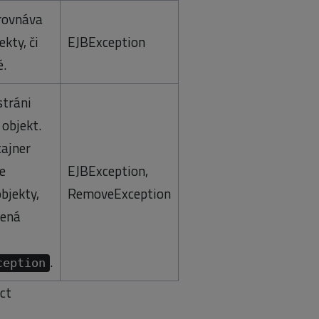
rovnáva
ekty, či
EJBException
é.
tráni
 objekt.
tajner
e
EJBException,
objekty,
RemoveException
dená
.
ception
ct