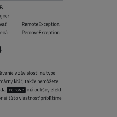
JB
ajner
vať
RemoteException,
dená
RemoveException
.
vanie v závislosti na type
imárny kľúč, takže nemôžete
óda
má odlišný efekt
remove
r si túto vlastnosť priblížime