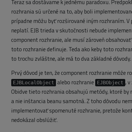
Teraz sa dostávame k jednému paradoxu. Predpokla
rozhrania sú určené na to, aby boli implementovan
prípadne môžu byť rozširované iným rozhraním. V 
neplatí. EJB trieda v skutočnosti nebude implemen
component rozhranie, ale musí zároveň obsahovať 
toto rozhranie definuje. Teda ako keby toto rozhra
to trochu zvláštne, ale má to dva základné dôvody.
Prvý dôvod je ten, že component rozhranie môže ro
alebo rozhranie
, 
EJBLocalObject
EJBObject
Obidve tieto rozhrania obsahujú metódy, ktoré by
a nie inštancia beanu samotná. Z toho dôvodu nem
implementovať spomenuté rozhranie, pretože kont
nedokázal obslúžiť.