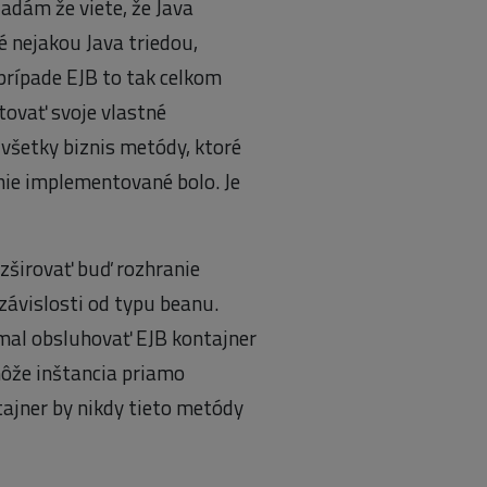
dám že viete, že Java
é nejakou Java triedou,
prípade EJB to tak celkom
tovať svoje vlastné
všetky biznis metódy, ktoré
nie implementované bolo. Je
zširovať buď rozhranie
v závislosti od typu beanu.
 mal obsluhovať EJB kontajner
ôže inštancia priamo
ajner by nikdy tieto metódy