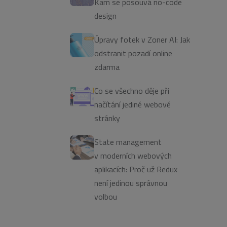
Kam se posouvá no-code
design
Úpravy fotek v Zoner AI: Jak
odstranit pozadí online
zdarma
Co se všechno děje při
načítání jediné webové
stránky
State management
v moderních webových
aplikacích: Proč už Redux
není jedinou správnou
volbou