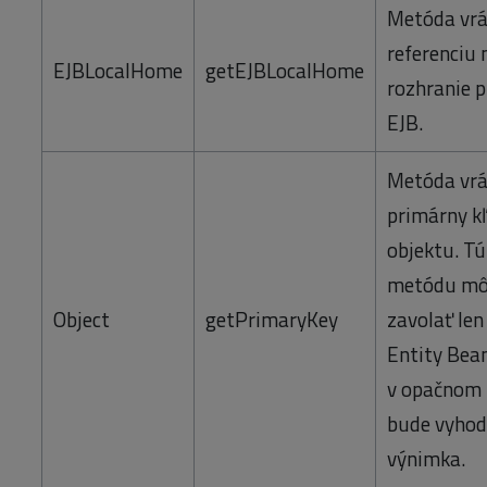
Metóda vrá
referenciu
EJBLocalHome
getEJBLocalHome
rozhranie p
EJB.
Metóda vrá
primárny k
objektu. T
metódu mô
Object
getPrimaryKey
zavolať len
Entity Bean
v opačnom 
bude vyho
výnimka.