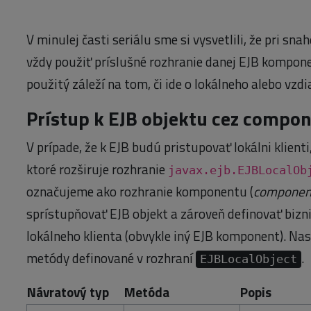
V minulej časti seriálu sme si vysvetlili, že pri sna
vždy použiť príslušné rozhranie danej EJB kompone
použitý záleží na tom, či ide o lokálneho alebo vzdi
Prístup k EJB objektu cez compon
V prípade, že k EJB budú pristupovať lokálni klienti
ktoré rozširuje rozhranie
javax.ejb.EJBLocalOb
označujeme ako rozhranie komponentu (
component
sprístupňovať EJB objekt a zároveň definovať biz
lokálneho klienta (obvykle iný EJB komponent). Na
metódy definované v rozhraní
.
EJBLocalObject
Návratový typ
Metóda
Popis