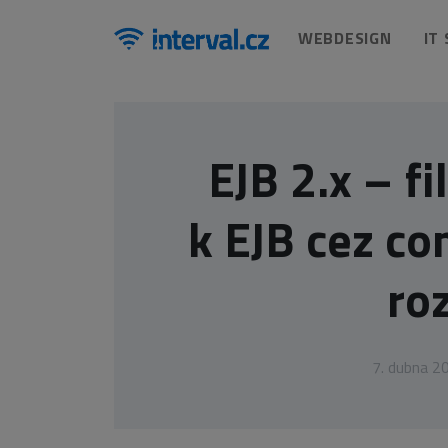
WEBDESIGN
IT
EJB 2.x – fi
k EJB cez c
ro
7. dubna 2