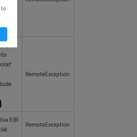
ie
 to
jekt,
rny
úto
olať
RemoteException
 bude
.
dva EJB
RemoteException
cké.