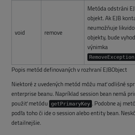
Metóda odstráni E
objekt. Ak EJB kont
neumožňuje likvido
void
remove
objekty, bude vyho
výnimka
RemoveException
Popis metód definovaných v rozhraní EJBObject
Niektoré z uvedených metód môžu mať odlišné sprá
enterprise beanu. Napríklad session bean nemá pr
použiť metódu
. Podobne aj met
getPrimaryKey
podľa toho či ide o session alebo entity bean. Neskô
detailnejšie.