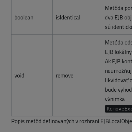
Metóda po
boolean
isIdentical
dva EJB obj
sú identick
Metóda ods
EJB lokálny
Ak EJB kon
neumožňuj
void
remove
likvidovať 
bude vyho
výnimka
RemoveEx
Popis metód definovaných v rozhraní EJBLocalObje