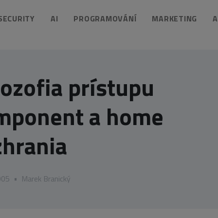
 SECURITY
AI
PROGRAMOVÁNÍ
MARKETING
A
lozofia prístupu
omponent a home
zhrania
005
•
Marek Branický