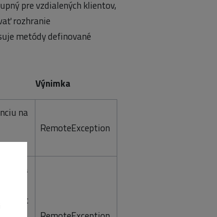
upný pre vzdialených klientov,
vať rozhranie
isuje metódy definované
Výnimka
nciu na
RemoteException
nciu na
slušnej
o objekt
i
užitý
RemoteException