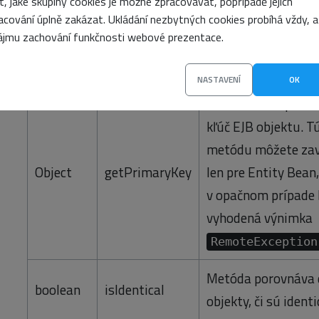
it, jaké skupiny cookies je možné zpracovávat, popřípadě jejich
na opätovné získan
acování úplně zakázat. Ukládání nezbytných cookies probíhá vždy, a
ájmu zachování funkčnosti webové prezentace.
referencie na EJB ob
napr. z inej JVM.
NASTAVENÍ
OK
Metóda vráti primá
kľúč EJB objektu. T
metódu môžete zav
Object
getPrimaryKey
len pre Entity Bean,
v opačnom prípade
vyhodená výnimka
RemoteException
Metóda porovnáva 
boolean
isIdentical
objekty, či sú identi