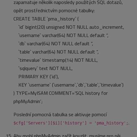
zapamatuje několik naposledy použitých SQL dotazů,
opět prostřednictvím pomocné tabulky:
CREATE TABLE `pma_history` (
`id` bigint(20) unsigned NOT NULL auto_increment,
`username` varchar(64) NOT NULL default “,
`db` varchar(64) NOT NULL default “,
`table` varchar(64) NOT NULL default “,
`timevalue` timestamp(14) NOT NULL,
`sqlquery` text NOT NULL,
PRIMARY KEY (`id`),
KEY `username` (`username`,`db`,`table`,`timevalue`)
) TYPE=MyISAM COMMENT=’SQL history for
phpMyAdmin‘;
Poslední pomocná tabulka se aktivuje pomocí
.
$cfg['Servers'][$i]['history'] = 'pma_history';
Aby mohl phpMyAdmin začít kouzlit, musíme pro něj