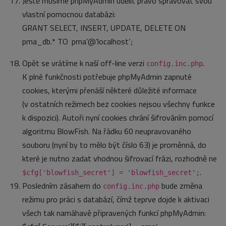
Ještě musíme phpMyAdmin udělit právo spravovat svou
vlastní pomocnou databázi:
GRANT SELECT, INSERT, UPDATE, DELETE ON
pma_db.* TO ‚pma’@’localhost‘;
Opět se vrátíme k naší off-line verzi
.
config.inc.php
K plné funkčnosti potřebuje phpMyAdmin zapnuté
cookies, kterými přenáší některé důležité informace
(v ostatních režimech bez cookies nejsou všechny funkce
k dispozici). Autoři nyní cookies chrání šifrováním pomocí
algoritmu BlowFish. Na řádku 60 neupravovaného
souboru (nyní by to mělo být číslo 63) je proměnná, do
které je nutno zadat vhodnou šifrovací frázi, rozhodně ne
.
$cfg['blowfish_secret'] = 'blowfish_secret';
Posledním zásahem do
bude změna
config.inc.php
režimu pro práci s databází, čímž teprve dojde k aktivaci
všech tak namáhavě připravených funkcí phpMyAdmin: