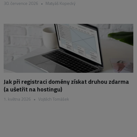
30. července 2026
•
Matyáš Kopecký
Jak při registraci domény získat druhou zdarma
(a ušetřit na hostingu)
1. května 2026
•
Vojtěch Tomášek