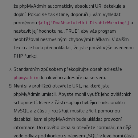
že phpMyAdmin automaticky absolutní URI detekuje a
doplní. Pokud se tak stane, doporučuji vám vyhledat
proměnnou
a
$cfg['PmaAbsoluteUri_DisableWarning']
nastavit její hodnotu na „TRUE“, aby vás program
neobtěžoval nesmyslnými chybovými hláškami. V dalším
textu ale budu předpokládat, že jste použili výše uvedenou
PHP funkci.
Standardním způsobem překopírujte obsah adresáře
do cílového adresáře na serveru.
phpmyadmin
Nyní si v prohlížeči otevřete URL, na které jste
phpMyAdmin umístili. Abyste mohli využít jeho zvláštních
schopností, které z části suplují chybějící funkcionalitu
MySQL a z části ji rozšiřují, musíte zřídit pomocnou
databázi, kam si phpMyAdmin bude ukládat provozní
informace. Do nového okna si otevřete formulář, na nějž
vede odkaz pod ikonkou s nápisem „SQL“ v levé horní části