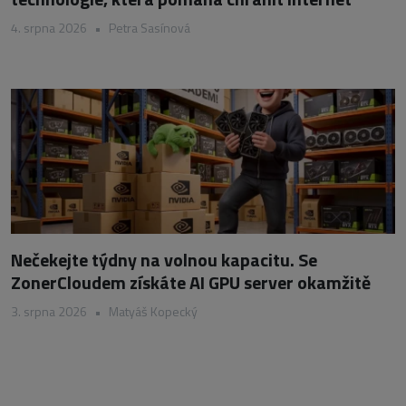
4. srpna 2026
•
Petra Sasínová
Nečekejte týdny na volnou kapacitu. Se
ZonerCloudem získáte AI GPU server okamžitě
3. srpna 2026
•
Matyáš Kopecký