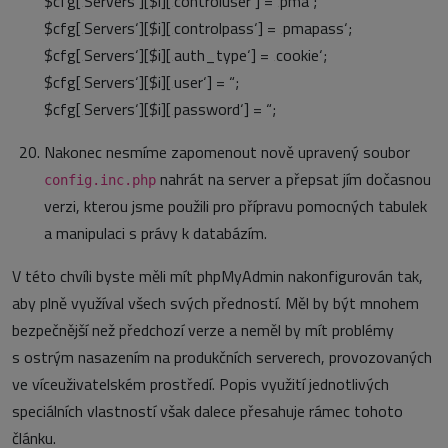
$cfg[‚Servers‘][$i][‚controluser‘] = ‚pma‘;
$cfg[‚Servers‘][$i][‚controlpass‘] = ‚pmapass‘;
$cfg[‚Servers‘][$i][‚auth_type‘] = ‚cookie‘;
$cfg[‚Servers‘][$i][‚user‘] = “;
$cfg[‚Servers‘][$i][‚password‘] = “;
Nakonec nesmíme zapomenout nově upravený soubor
nahrát na server a přepsat jím dočasnou
config.inc.php
verzi, kterou jsme použili pro přípravu pomocných tabulek
a manipulaci s právy k databázím.
V této chvíli byste měli mít phpMyAdmin nakonfigurován tak,
aby plně využíval všech svých předností. Měl by být mnohem
bezpečnější než předchozí verze a neměl by mít problémy
s ostrým nasazením na produkčních serverech, provozovaných
ve víceuživatelském prostředí. Popis využití jednotlivých
speciálních vlastností však dalece přesahuje rámec tohoto
článku.