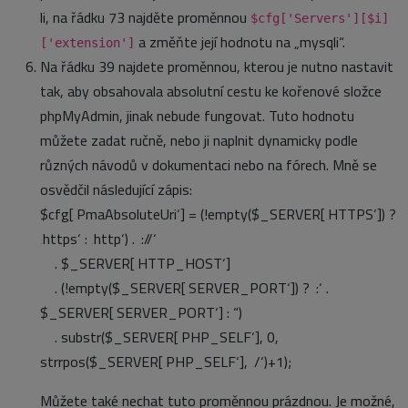
li, na řádku 73 najděte proměnnou
$cfg['Servers'][$i]
a změňte její hodnotu na „mysqli“.
['extension']
Na řádku 39 najdete proměnnou, kterou je nutno nastavit
tak, aby obsahovala absolutní cestu ke kořenové složce
phpMyAdmin, jinak nebude fungovat. Tuto hodnotu
můžete zadat ručně, nebo ji naplnit dynamicky podle
různých návodů v dokumentaci nebo na fórech. Mně se
osvědčil následující zápis:
$cfg[‚PmaAbsoluteUri‘] = (!empty($_SERVER[‚HTTPS‘]) ?
‚https‘ : ‚http‘) . ‚://‘
. $_SERVER[‚HTTP_HOST‘]
. (!empty($_SERVER[‚SERVER_PORT‘]) ? ‚:‘ .
$_SERVER[‚SERVER_PORT‘] : “)
. substr($_SERVER[‚PHP_SELF‘], 0,
strrpos($_SERVER[‚PHP_SELF‘], ‚/‘)+1);
Můžete také nechat tuto proměnnou prázdnou. Je možné,