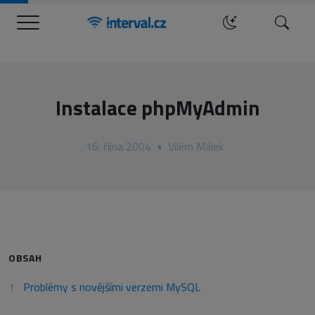
Menu
Hledat
Instalace phpMyAdmin
16. října 2004
•
Vilém Málek
OBSAH
Problémy s novějšími verzemi MySQL