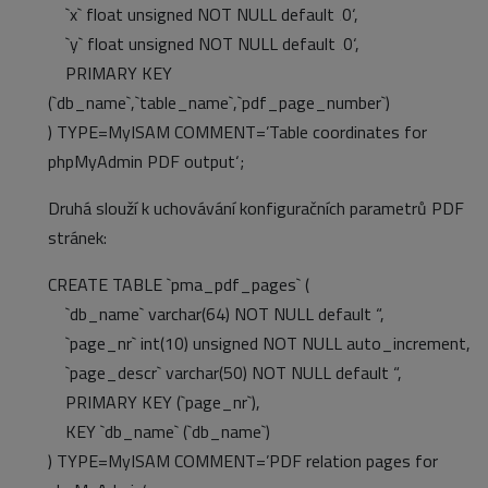
`x` float unsigned NOT NULL default ‚0‘,
`y` float unsigned NOT NULL default ‚0‘,
PRIMARY KEY
(`db_name`,`table_name`,`pdf_page_number`)
) TYPE=MyISAM COMMENT=’Table coordinates for
phpMyAdmin PDF output‘;
Druhá slouží k uchovávání konfiguračních parametrů PDF
stránek:
CREATE TABLE `pma_pdf_pages` (
`db_name` varchar(64) NOT NULL default “,
`page_nr` int(10) unsigned NOT NULL auto_increment,
`page_descr` varchar(50) NOT NULL default “,
PRIMARY KEY (`page_nr`),
KEY `db_name` (`db_name`)
) TYPE=MyISAM COMMENT=’PDF relation pages for