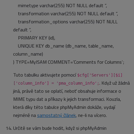
mimetype varchar(255) NOT NULL default “,
transformation varchar(255) NOT NULL default “,
transformation_options varchar(255) NOT NULL
default “,
PRIMARY KEY (id),
UNIQUE KEY db_name (db_name, table_name,
column_name)
) TYPE=MyISAM COMMENT=’Comments for Columns‘;
Tuto tabulku aktivujete pomocí
$cfg['Servers'][$i]
. Když už žádná
['column_info'] = 'pma_column_info';
jiná, právě tato se oplatí, neboť obsahuje informace o
MIME typu dat a příkazy k jejich transformaci. Kouzla,
která díky této tabulce phpMyAdmin dokáže, vydají
nejméně na
samostatný článek
, ne-li na vícero.
Určitě se vám bude hodit, když si phpMyAdmin