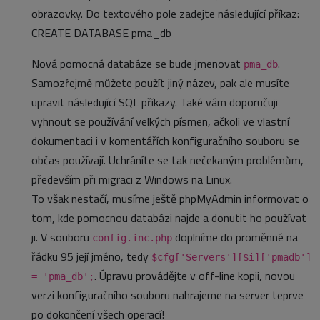
obrazovky. Do textového pole zadejte následující příkaz:
CREATE DATABASE pma_db
Nová pomocná databáze se bude jmenovat
.
pma_db
Samozřejmě můžete použít jiný název, pak ale musíte
upravit následující SQL příkazy. Také vám doporučuji
vyhnout se používání velkých písmen, ačkoli ve vlastní
dokumentaci i v komentářích konfiguračního souboru se
občas používají. Uchráníte se tak nečekaným problémům,
především při migraci z Windows na Linux.
To však nestačí, musíme ještě phpMyAdmin informovat o
tom, kde pomocnou databázi najde a donutit ho používat
ji. V souboru
doplníme do proměnné na
config.inc.php
řádku 95 její jméno, tedy
$cfg['Servers'][$i]['pmadb']
. Úpravu provádějte v off-line kopii, novou
= 'pma_db';
verzi konfiguračního souboru nahrajeme na server teprve
po dokončení všech operací!