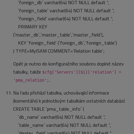
`foreign_db` varchar(64) NOT NULL default “,
`foreign_table` varchar(64) NOT NULL default “,
`foreign_field` varchar(64) NOT NULL default “,
PRIMARY KEY
(`master_db`,`master_table`,`master_field`),
KEY `foreign_field` (`foreign_db`,`foreign_table`)
) TYPE=MyISAM COMMENT=’Relation table‘;
Opět je nutno do konfiguračního souboru doplnit název
tabulky, takže
$cfg['Servers'][$i]['relation'] =
.
'pma_relation';
Na řadu přichází tabulka, uchovávající informace
(komentáře) k jednotlivým tabulkám ostatních databází:
CREATE TABLE `pma_table_info` (
`db_name` varchar(64) NOT NULL default “,
`table_name` varchar(64) NOT NULL default “,
`display_field` varchar(64) NOT NULL default “,