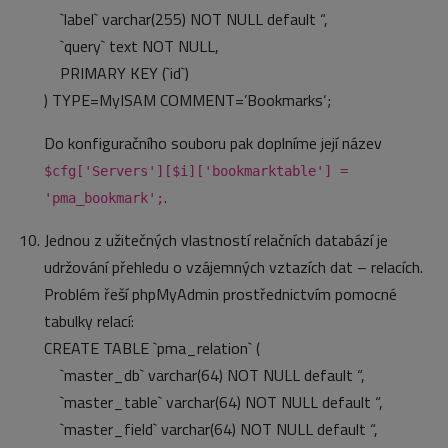
`label` varchar(255) NOT NULL default “,
`query` text NOT NULL,
PRIMARY KEY (`id`)
) TYPE=MyISAM COMMENT=’Bookmarks‘;
Do konfiguračního souboru pak doplníme její název
$cfg['Servers'][$i]['bookmarktable'] =
.
'pma_bookmark';
Jednou z užitečných vlastností relačních databází je
udržování přehledu o vzájemných vztazích dat – relacích.
Problém řeší phpMyAdmin prostřednictvím pomocné
tabulky relací:
CREATE TABLE `pma_relation` (
`master_db` varchar(64) NOT NULL default “,
`master_table` varchar(64) NOT NULL default “,
`master_field` varchar(64) NOT NULL default “,