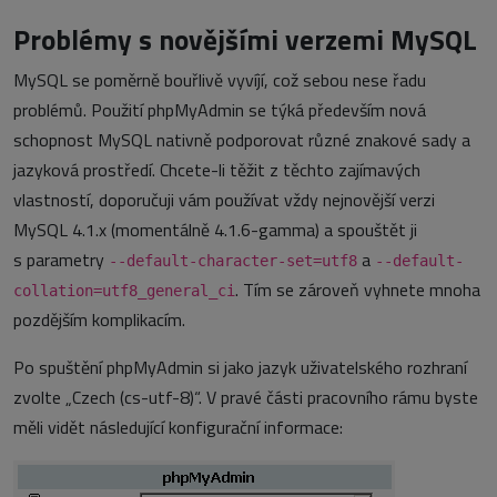
Problémy s novějšími verzemi MySQL
MySQL se poměrně bouřlivě vyvíjí, což sebou nese řadu
problémů. Použití phpMyAdmin se týká především nová
schopnost MySQL nativně podporovat různé znakové sady a
jazyková prostředí. Chcete-li těžit z těchto zajímavých
vlastností, doporučuji vám používat vždy nejnovější verzi
MySQL 4.1.x (momentálně 4.1.6-gamma) a spouštět ji
s parametry
a
--default-character-set=utf8
--default-
. Tím se zároveň vyhnete mnoha
collation=utf8_general_ci
pozdějším komplikacím.
Po spuštění phpMyAdmin si jako jazyk uživatelského rozhraní
zvolte „Czech (cs-utf-8)“. V pravé části pracovního rámu byste
měli vidět následující konfigurační informace: