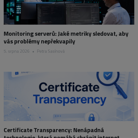
Monitoring serverů: Jaké metriky sledovat, aby
vás problémy nepřekvapily
5. srpna 2026
•
Petra Sasínová
Certificate Transparency: Nenápadná
technologie, která pomáhá chránit internet