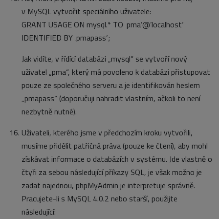
v MySQL vytvořit speciálního uživatele:
GRANT USAGE ON mysql.* TO ‚pma’@’localhost‘
IDENTIFIED BY ‚pmapass‘;
Jak vidíte, v řídící databázi „mysql“ se vytvoří nový
uživatel „pma“, který má povoleno k databázi přistupovat
pouze ze společného serveru a je identifikován heslem
„pmapass“ (doporučuji nahradit vlastním, ačkoli to není
nezbytně nutné).
Uživateli, kterého jsme v předchozím kroku vytvořili,
musíme přidělit patřičná práva (pouze ke čtení), aby mohl
získávat informace o databázích v systému. Jde vlastně o
čtyři za sebou následující příkazy SQL, je však možno je
zadat najednou, phpMyAdmin je interpretuje správně.
Pracujete-li s MySQL 4.0.2 nebo starší, použijte
následující: