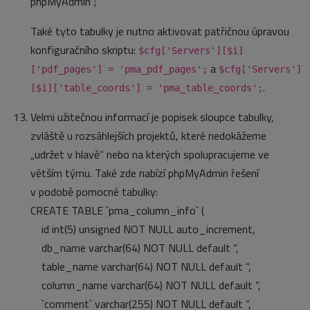
phpMyAdmin‘;
Také tyto tabulky je nutno aktivovat patřičnou úpravou
konfiguračního skriptu:
$cfg['Servers'][$i]
a
['pdf_pages'] = 'pma_pdf_pages';
$cfg['Servers']
.
[$i]['table_coords'] = 'pma_table_coords';
Velmi užitečnou informací je popisek sloupce tabulky,
zvláště u rozsáhlejších projektů, které nedokážeme
„udržet v hlavě“ nebo na kterých spolupracujeme ve
větším týmu. Také zde nabízí phpMyAdmin řešení
v podobě pomocné tabulky:
CREATE TABLE `pma_column_info` (
id int(5) unsigned NOT NULL auto_increment,
db_name varchar(64) NOT NULL default “,
table_name varchar(64) NOT NULL default “,
column_name varchar(64) NOT NULL default “,
`comment` varchar(255) NOT NULL default “,