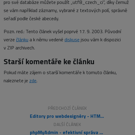
pro své databáze můžete použít „utf8_czech_ci“, díky čemuž
se vám například záznamy, vybrané z textových polí, správně
seřadí podle české abecedy.
Pozn. red.: Tento článek vyšel poprvé 17. 9. 2003. Původní
verze
článku
a k němu vedené
diskuse
jsou vám k dispozici
v ZIP archivech.
Starší komentáře ke článku
Pokud máte zájem o starší komentáře k tomuto článku,
naleznete je
zde
.
PŘEDCHOZÍ ČLÁNEK
Editory pro webdesignéry - HTML se vším všudy
DALŠÍ ČLÁNEK
phpMyAdmin - efektivní správa MySQL