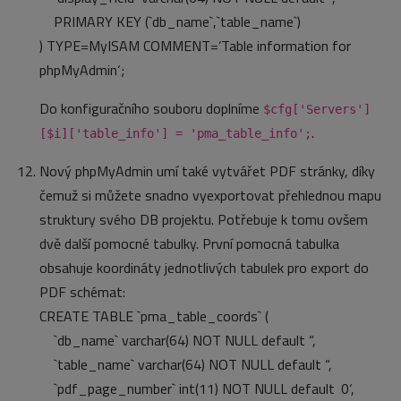
PRIMARY KEY (`db_name`,`table_name`)
) TYPE=MyISAM COMMENT=’Table information for
phpMyAdmin‘;
Do konfiguračního souboru doplníme
$cfg['Servers']
.
[$i]['table_info'] = 'pma_table_info';
Nový phpMyAdmin umí také vytvářet PDF stránky, díky
čemuž si můžete snadno vyexportovat přehlednou mapu
struktury svého DB projektu. Potřebuje k tomu ovšem
dvě další pomocné tabulky. První pomocná tabulka
obsahuje koordináty jednotlivých tabulek pro export do
PDF schémat:
CREATE TABLE `pma_table_coords` (
`db_name` varchar(64) NOT NULL default “,
`table_name` varchar(64) NOT NULL default “,
`pdf_page_number` int(11) NOT NULL default ‚0‘,