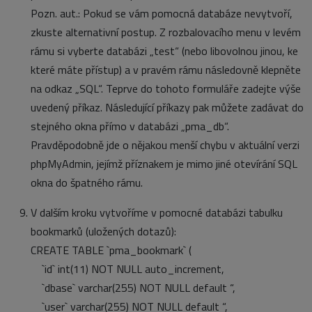
Pozn. aut.: Pokud se vám pomocná databáze nevytvoří,
zkuste alternativní postup. Z rozbalovacího menu v levém
rámu si vyberte databázi „test“ (nebo libovolnou jinou, ke
které máte přístup) a v pravém rámu následovně klepněte
na odkaz „SQL“. Teprve do tohoto formuláře zadejte výše
uvedený příkaz. Následující příkazy pak můžete zadávat do
stejného okna přímo v databázi „pma_db“.
Pravděpodobně jde o nějakou menší chybu v aktuální verzi
phpMyAdmin, jejímž příznakem je mimo jiné otevírání SQL
okna do špatného rámu.
V dalším kroku vytvoříme v pomocné databázi tabulku
bookmarků (uložených dotazů):
CREATE TABLE `pma_bookmark` (
`id` int(11) NOT NULL auto_increment,
`dbase` varchar(255) NOT NULL default “,
`user` varchar(255) NOT NULL default “,