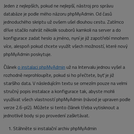
Jeden z nejlepších, pokud ne nejlepší, nástroj pro správu
databáze je podle mého názoru phpMyAdmin. Od časů
jednoduchého skriptu už ovšem ušel dlouhou cestu. Zatímco
dříve stačilo nahrát několik souborů kamkoli na server a do
konfigurace zadat heslo a jméno, nyní je již zapotřebí mnohem
více, alespoň pokud chcete využít všech možností, které nový
phpMyAdmin poskytuje.
Článek
o instalaci phpMyAdmin
už na Intervalu jednou vyšel a
rozhodně neprohloupíte, pokud si ho přečtete, byť je již
staršího data. V následujícím textu se omezím pouze na velmi
stručný popis instalace a konfigurace tak, abyste mohli
využívat všech vlastností phpMyAdmin (návod je upraven podle
verze 2.6-pl2). Můžete si tento článek třeba vytisknout a
jednotlivé body si po provedení zaškrtávat.
Stáhněte si instalační archiv phpMyAdmin