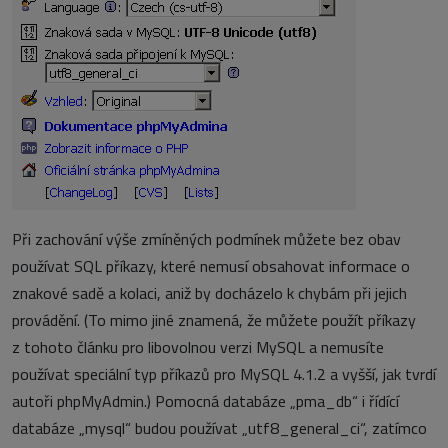
Při zachování výše zmíněných podmínek můžete bez obav
používat SQL příkazy, které nemusí obsahovat informace o
znakové sadě a kolaci, aniž by docházelo k chybám při jejich
provádění. (To mimo jiné znamená, že můžete použít příkazy
z tohoto článku pro libovolnou verzi MySQL a nemusíte
používat speciální typ příkazů pro MySQL 4.1.2 a vyšší, jak tvrdí
autoři phpMyAdmin.) Pomocná databáze „pma_db“ i řídící
databáze „mysql“ budou používat „utf8_general_ci“, zatímco