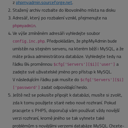
z
phpmyadmin.sourceforge.net
.
Stažený archiv rozbalte do libovolného místa na disku
Adresář, který po rozbalení vznikl, přejmenujte na
.
phpmyadmin
Ve výše zmíněném adresáři vyhledejte soubor
. Předpokládám, že phpMyAdmin bude
config.inc.php
umístěn na stejném serveru, na kterém běží i MySQL, a že
máte práva administrátora databáze. Vyhledejte tedy na
řádku 84 proměnnou
a
$cfg['Servers'][$i]['user']
zadejte své uživatelské jméno pro přístup k MySQL.
V následujícím řádku pak musíte do
$cfg['Servers'][$i]
zadat odpovídající heslo.
['password']
Ještě než se pokusíte připojit k databázi, musíte si zvolit,
zda k tomu použijete staré nebo nové rozhraní. Pokud
pracujete s PHP5, doporučuji vám používat vždy novější
verzi rozhraní, kromě jiného se tak vyhnete také
problémům s novějšími verzemi databáze MySQL. Chcete-