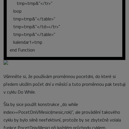
tmp=tmp&“</tr>“
loop
tmp=tmp&“</table>“
tmp=tmp&“</td></tr>“
tmp=tmp&“</table>“
kalendar1=tmp
end Function
Všimněte si, že používám proměnnou pocetdni, do které si
předem uložím počet dní v měsící a tuto proměnnou pak testuji
v cyklu Do While.
Šla by sice použít konstrukce „do while
index>=PocetDniVMesici(mesic,rok)“, ale provádění takového
cyklu by bylo silně neefektivní, protože by se zbytečně volala
funkce PocetDnivMesici při každém průchodu cyklem.