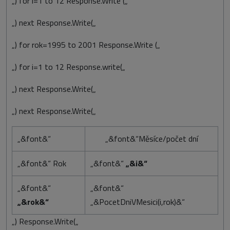
„) for i=1 to 12 Response.Write („
„) next Response.Write(„
„) for rok=1995 to 2001 Response.Write („
„) for i=1 to 12 Response.write(„
„) next Response.Write(„
„) next Response.Write(„
„&font&“
„&font&“Měsíce/počet dní
„&font&“ Rok
„&font&“
„&i&“
„&font&“
„&font&“
„&rok&“
„&PocetDniVMesici(i,rok)&“
„) Response.Write(„