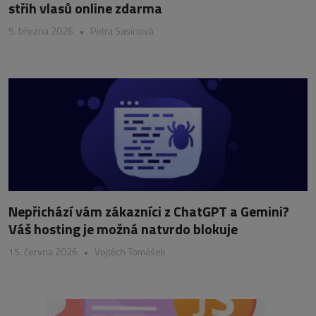
střih vlasů online zdarma
5. března 2026
•
Petra Sasínová
Nepřichází vám zákazníci z ChatGPT a Gemini?
Váš hosting je možná natvrdo blokuje
15. června 2026
•
Vojtěch Tomášek