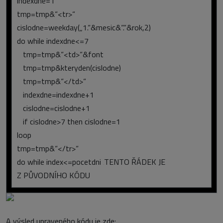
indexdne=1
tmp=tmp&“<tr>“
cislodne=weekday(„1.“&mesic&“.“&rok,2)
do while indexdne<=7
tmp=tmp&“<td>“&font
tmp=tmp&kteryden(cislodne)
tmp=tmp&“</td>“
indexdne=indexdne+1
cislodne=cislodne+1
if cislodne>7 then cislodne=1
loop
tmp=tmp&“</tr>“
do while index<=pocetdni ‚TENTO ŘÁDEK JE
Z PŮVODNÍHO KÓDU
A výsled upraveného kódu je zde: