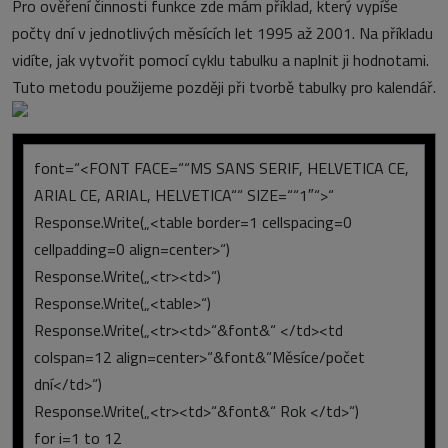
Pro ověření činnosti funkce zde mám příklad, který vypíše
počty dní v jednotlivých měsících let 1995 až 2001. Na příkladu
vidíte, jak vytvořit pomocí cyklu tabulku a naplnit ji hodnotami.
Tuto metodu použijeme později při tvorbě tabulky pro kalendář.
font=“<FONT FACE=““MS SANS SERIF, HELVETICA CE,
ARIAL CE, ARIAL, HELVETICA““ SIZE=““1″“>“
Response.Write(„<table border=1 cellspacing=0
cellpadding=0 align=center>“)
Response.Write(„<tr><td>“)
Response.Write(„<table>“)
Response.Write(„<tr><td>“&font&“ </td><td
colspan=12 align=center>“&font&“Měsíce/počet
dní</td>“)
Response.Write(„<tr><td>“&font&“ Rok </td>“)
for i=1 to 12