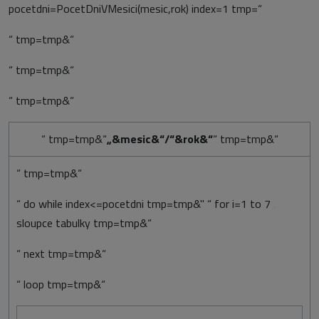
pocetdni=PocetDniVMesici(mesic,rok) index=1 tmp=“
“ tmp=tmp&“
“ tmp=tmp&“
“ tmp=tmp&“
“ tmp=tmp&“
„&mesic&“/“&rok&“
“ tmp=tmp&“
“ tmp=tmp&“
“ do while index<=pocetdni tmp=tmp&" “ for i=1 to 7 ‚
sloupce tabulky tmp=tmp&“
“ next tmp=tmp&“
“ loop tmp=tmp&“