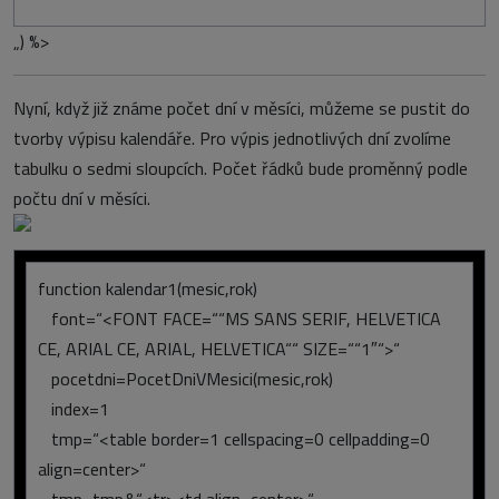
„) %>
Nyní, když již známe počet dní v měsíci, můžeme se pustit do
tvorby výpisu kalendáře. Pro výpis jednotlivých dní zvolíme
tabulku o sedmi sloupcích. Počet řádků bude proměnný podle
počtu dní v měsíci.
function kalendar1(mesic,rok)
font=“<FONT FACE=““MS SANS SERIF, HELVETICA
CE, ARIAL CE, ARIAL, HELVETICA““ SIZE=““1″“>“
pocetdni=PocetDniVMesici(mesic,rok)
index=1
tmp=“<table border=1 cellspacing=0 cellpadding=0
align=center>“