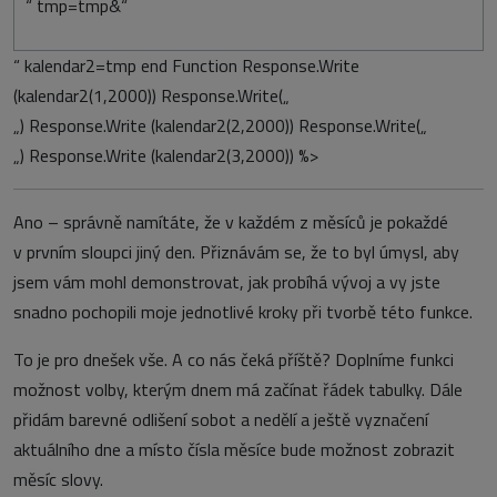
“ tmp=tmp&“
“ kalendar2=tmp end Function Response.Write
(kalendar2(1,2000)) Response.Write(„
„) Response.Write (kalendar2(2,2000)) Response.Write(„
„) Response.Write (kalendar2(3,2000)) %>
Ano – správně namítáte, že v každém z měsíců je pokaždé
v prvním sloupci jiný den. Přiznávám se, že to byl úmysl, aby
jsem vám mohl demonstrovat, jak probíhá vývoj a vy jste
snadno pochopili moje jednotlivé kroky při tvorbě této funkce.
To je pro dnešek vše. A co nás čeká příště? Doplníme funkci
možnost volby, kterým dnem má začínat řádek tabulky. Dále
přidám barevné odlišení sobot a nedělí a ještě vyznačení
aktuálního dne a místo čísla měsíce bude možnost zobrazit
měsíc slovy.