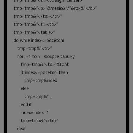
tmp=tmp&“<tr><td align=center>“
tmp=tmp&“<b>“&mesic&“/“&rok&“</b>“
tmp=tmp&“</td></tr>“
tmp=tmp&“<tr><td>“
tmp=tmp&“<table>“
do while index<=pocetdni
tmp=tmp&“<tr>“
for i=1 to 7 ‚ sloupce tabulky
tmp=tmp&“<td>“&font
if index<=pocetdni then
tmp=tmp&index
else
tmp=tmp&“ „
end if
index=index+1
tmp=tmp&“</td>“
next