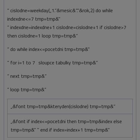
“ cislodne=weekday(„1.“&mesic&“.“&rok,2) do while
indexdne<=7 tmp=tmp&"
“ indexdne=indexdne+1 cislodne=cislodne+1 if cislodne>7
then cislodne=1 loop tmp=tmp&“
“ do while index<=pocetdni tmp=tmp&"
“ for i=1 to 7 ‚ sloupce tabulky tmp=tmp&“
“ next tmp=tmp&“
“ loop tmp=tmp&“
„&font tmp=tmp&kteryden(cislodne) tmp=tmp&“
„&font if index<=pocetdni then tmp=tmp&index else
tmp=tmp&" " end if index=index+1 tmp=tmp&"