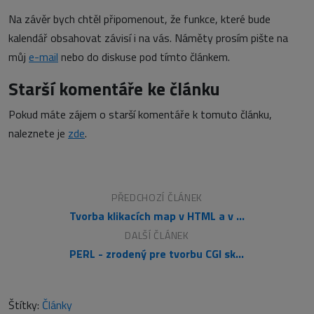
Na závěr bych chtěl připomenout, že funkce, které bude
kalendář obsahovat závisí i na vás. Náměty prosím pište na
můj
e-mail
nebo do diskuse pod tímto článkem.
Starší komentáře ke článku
Pokud máte zájem o starší komentáře k tomuto článku,
naleznete je
zde
.
PŘEDCHOZÍ ČLÁNEK
Tvorba klikacích map v HTML a v Homesite 4.5
DALŠÍ ČLÁNEK
PERL - zrodený pre tvorbu CGI skriptov
Štítky:
Články