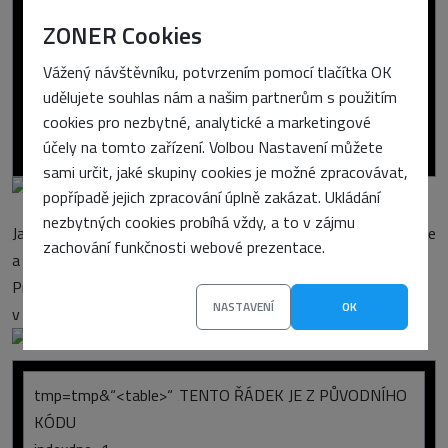
tmp=“So“
ZONER Cookies
case 7
tmp=“Ne“
Vážený návštěvníku, potvrzením pomocí tlačítka OK
end select
udělujete souhlas nám a našim partnerům s použitím
kteryden=tmp
cookies pro nezbytné, analytické a marketingové
end function
účely na tomto zařízení. Volbou Nastavení můžete
sami určit, jaké skupiny cookies je možné zpracovávat,
popřípadě jejich zpracování úplně zakázat. Ukládání
nezbytných cookies probíhá vždy, a to v zájmu
Jako další krok provedeme doplnění funkce pro tvorbu kalendáře
zachování funkčnosti webové prezentace.
a kód, který zajistí vypsání názvů dní do prvního řádku tabulky.
Protože jde jenom o doplněk do již existující funkce, uvedu
NASTAVENÍ
OK
v kódu jenom tu část, která byla modifikována:
tmp=tmp&“<table>“ ‚TENTO ŘÁDEK JE Z PŮVODNÍHO
KÓDU