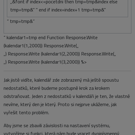
„&font if index<=pocetdni then tmp=tmp&index else
tmp=tmp&" " end if index=index+1 tmp=tmp&"
“ tmp=tmp&“
“ kalendar1=tmp end Function Response.Write
(kalendar1(1,2000)) Response.Write(„
„) Response.Write (kalendar1(2,2000)) Response.Write(„
„) Response.Write (kalendar1(3,2000)) %>
Jak jistě vidíte, kalendář zde zobrazený má ještě spoustu
nedostatků, které budeme postupně krok za krokem
odstraňovat. Jeden z nedostatků v kalendáři je ten, že vlastně
nevíme, který den je který. Proto si nejprve ukážeme, jak
vyřešit tento problém.
Aby jsme se zbavili závislosti na nastavení systému,
vytvoříme si funkci, která nám bude vracet dvojpísmenný