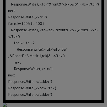
Response.Write („<td>“&font&“<b> „&i&“ </b></td>“)
next
Response.Write(„</tr>“)
for rok=1995 to 2001
Response.Write („<tr><td>“&font&“<b> „&rok&“ </b>
</td>“)
for i=1 to 12
Response.write(„<td>“&font&“
„&PocetDniVMesici(i,rok)&“ </td>“)
next
Response.Write(„</tr>“)
next
Response.Write(„</table>“)
Response.Write(„</td></tr>“)
Response.Write(„</table>“)