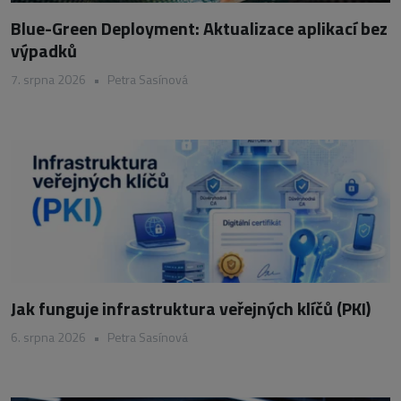
Blue-Green Deployment: Aktualizace aplikací bez
výpadků
7. srpna 2026
•
Petra Sasínová
Jak funguje infrastruktura veřejných klíčů (PKI)
6. srpna 2026
•
Petra Sasínová