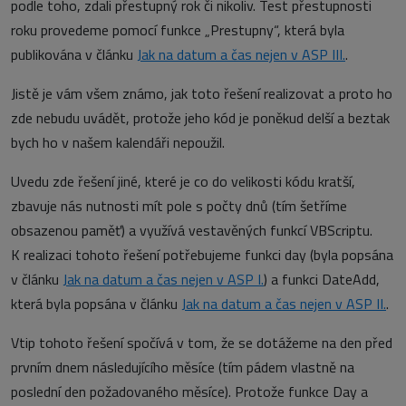
podle toho, zdali přestupný rok či nikoliv. Test přestupnosti
roku provedeme pomocí funkce „Prestupny“, která byla
publikována v článku
Jak na datum a čas nejen v ASP III.
.
Jistě je vám všem známo, jak toto řešení realizovat a proto ho
zde nebudu uvádět, protože jeho kód je poněkud delší a beztak
bych ho v našem kalendáři nepoužil.
Uvedu zde řešení jiné, které je co do velikosti kódu kratší,
zbavuje nás nutnosti mít pole s počty dnů (tím šetříme
obsazenou paměť) a využívá vestavěných funkcí VBScriptu.
K realizaci tohoto řešení potřebujeme funkci day (byla popsána
v článku
Jak na datum a čas nejen v ASP I.
) a funkci DateAdd,
která byla popsána v článku
Jak na datum a čas nejen v ASP II.
.
Vtip tohoto řešení spočívá v tom, že se dotážeme na den před
prvním dnem následujícího měsíce (tím pádem vlastně na
poslední den požadovaného měsíce). Protože funkce Day a