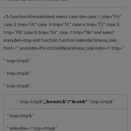
<% function kteryden(den) select case den case 1 tmp="Po"
case 2 tmp="Út" case 3 tmp="St" case 4 tmp="Čt" case 5
tmp="Pá" case 6 tmp="So" case 7 tmp="Ne" end select
kteryden=tmp end function function kalendar2(mesic,rok)
font="
“ pocetdni=PocetDniVMesici(mesic,rok) index=1 tmp=“
“ tmp=tmp&“
“ tmp=tmp&“
“ tmp=tmp&“
“ tmp=tmp&“
„&mesic&“/“&rok&“
“ tmp=tmp&“
“ tmp=tmp&“
“ indexdne=1 tmp=tmp&“