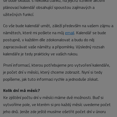
se bude skládat s několika článků, na jejichž vznikne aktivní
plánovací kalendář obsahující spoustou zajímavých a
užitečných funkcí.
Co vše bude kalendář umět, záleží především na vašem zájmu a
námětech, které mi pošlete na můj
email
. Kalendář se bude
postupně, v každém díle zdokonalovat a budu do něj
zapracovávat vaše náměty a připomínky. Výsledný rozsah
kalendáře je tedy prakticky ve vašich rukou.
První informací, kterou potřebujeme pro vytvoření kalendáře,
je počet dní v měsíci, který chceme zobrazit. Nyní si tedy
popíšeme, jak tuto informaci rychle a jednoduše získat.
Kolik dní má měsíc?
Ke zjištění počtu dní v měsíci máme dvě možnosti. Buď si
vytvoříme pole, ve kterém si pro každý měsíc uvedeme počet
jeho dnů. Jenže zde ještě musíme ošetřit počet dní v únoru