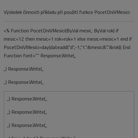
Výsledek činnosti příkladu při použití funkce PocetDniVMesici:
<% Function PocetDniVMesici(ByVal mesic, ByVal rok) if
mesic=12 then mesic=1 rok=rok+1 else mesic=mesic+1 end if
PocetDniVMesici=day(dateadd("d",-1,"1."&mesic&"."&rok)) End
Function font="
“ Response.Write(„
„) Response.Write(„
„) Response.Write(„
„) Response.Write(„
„) Response.Write(„
„) Response.Write(„