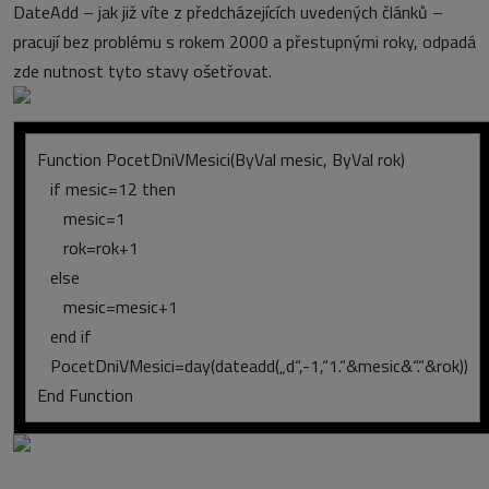
DateAdd – jak již víte z předcházejících uvedených článků –
pracují bez problému s rokem 2000 a přestupnými roky, odpadá
zde nutnost tyto stavy ošetřovat.
Function PocetDniVMesici(ByVal mesic, ByVal rok)
if mesic=12 then
mesic=1
rok=rok+1
else
mesic=mesic+1
end if
PocetDniVMesici=day(dateadd(„d“,-1,“1.“&mesic&“.“&rok))
End Function