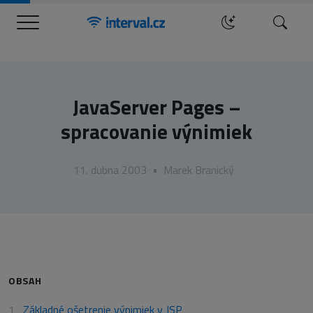
Menu
Hledat
JavaServer Pages –
spracovanie výnimiek
11. dubna 2003
•
Marek Branický
OBSAH
Základné ošetrenie výnimiek v JSP