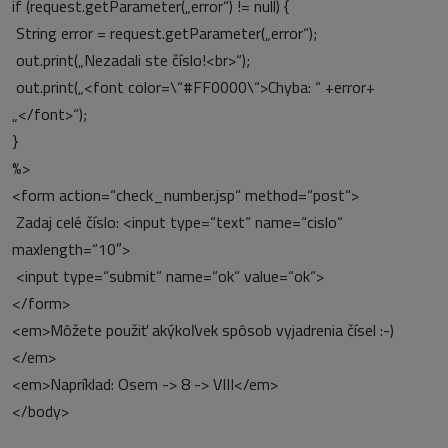
if (request.getParameter(„error“) != null) {
String error = request.getParameter(„error“);
out.print(„Nezadali ste číslo!<br>“);
out.print(„<font color=\“#FF0000\“>Chyba: “ +error+
„</font>“);
}
%>
<form action=“check_number.jsp“ method=“post“>
Zadaj celé číslo: <input type=“text“ name=“cislo“
maxlength=“10″>
<input type=“submit“ name=“ok“ value=“ok“>
</form>
<em>Môžete použiť akýkoľvek spôsob vyjadrenia čísel :-)
</em>
<em>Napríklad: Osem -> 8 -> VIII</em>
</body>