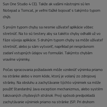
Sun One Studio 4 CE). Takže ak vašimi nástrojmi sú len
Notepad a Tomcat, je veľmi ťažké bojovať s takýmto typom
chýb.
S prvým typom chyby sa nesmie užívateľ aplikácie vôbec
stretnúť. Na to sú testery aby sa takéto chyby odhalili už vo
fáze vývoja aplikácie. S druhým typom chyby sa môže užívateľ
stretnúť, alebo ju sám vytvoriť, napríklad pri nesprávnom
zadaní vstupných údajov vo formulári. Takýmto chybám
vravíme výnimky.
Počas spracovania požiadaviek môže vzniknúť výnimka priamo
na stránke alebo v inom kóde, ktorý je volaný zo zdrojovej
stránky. Na obsluhu a zachytávanie týchto výnimiek sa môže
použiť štandardný Java exception mechanizmus, alebo systém
takzvaných
chybových stránok
. Prvý spôsob predpokladá
zachytávanie výnimiek priamo na stránke JSP. Pri druhom