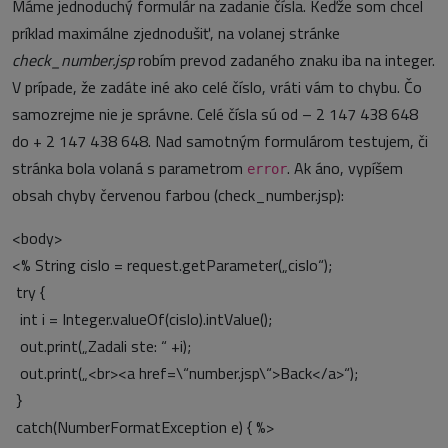
Máme jednoduchý formulár na zadanie čísla. Keďže som chcel
príklad maximálne zjednodušiť, na volanej stránke
check_number.jsp
robím prevod zadaného znaku iba na integer.
V prípade, že zadáte iné ako celé číslo, vráti vám to chybu. Čo
samozrejme nie je správne. Celé čísla sú od – 2 147 438 648
do + 2 147 438 648. Nad samotným formulárom testujem, či
stránka bola volaná s parametrom
. Ak áno, vypíšem
error
obsah chyby červenou farbou (check_number.jsp):
<body>
<% String cislo = request.getParameter(„cislo“);
try {
int i = Integer.valueOf(cislo).intValue();
out.print(„Zadali ste: “ +i);
out.print(„<br><a href=\“number.jsp\“>Back</a>“);
}
catch(NumberFormatException e) { %>