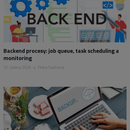
Backend procesy: job queue, task scheduling a
monitoring
21. dubna 2026
•
Petra Sasínová