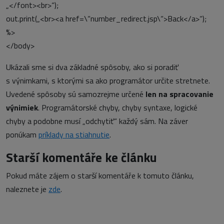
„</font><br>“);
out.print(„<br><a href=\“number_redirect.jsp\“>Back</a>“);
%>
</body>
Ukázali sme si dva základné spôsoby, ako si poradiť
s výnimkami, s ktorými sa ako programátor určite stretnete.
Uvedené spôsoby sú samozrejme určené
len na spracovanie
výnimiek
. Programátorské chyby, chyby syntaxe, logické
chyby a podobne musí „odchytiť“ každý sám. Na záver
ponúkam
príklady na stiahnutie
.
Starší komentáře ke článku
Pokud máte zájem o starší komentáře k tomuto článku,
naleznete je
zde
.