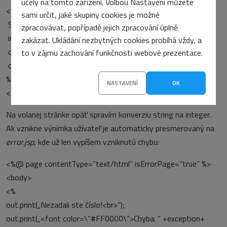
účely na tomto zařízení. Volbou Nastavení můžete
<%
sami určit, jaké skupiny cookies je možné
String cislo = request.getParameter(„cislo“);
zpracovávat, popřípadě jejich zpracování úplně
int i = Integer.valueOf(cislo).intValue();
zakázat. Ukládání nezbytných cookies probíhá vždy, a
out.print(„Zadali ste: “ +i);
to v zájmu zachování funkčnosti webové prezentace.
out.print(„<br><a href=\“number_redirect.jsp\“>Back</a>“);
%>
NASTAVENÍ
OK
</body>
Na volanej stránke opäť spravím konverziu string na integer.
Ak vznikne výnimka užívateľ je automaticky presmerovaný na
error.jsp
, kde už len vypíšem vzniknutú chybu:
<%@ page contentType=“text/html“ isErrorPage=“true“ %>
<body>
<%
out.print(„Nezadali ste číslo!<br>“);
out.print(„<font color=\“#FF0000\“>Chyba: “ +exception+