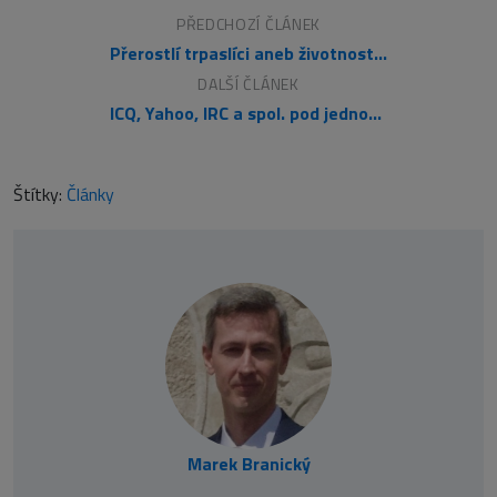
PŘEDCHOZÍ ČLÁNEK
Přerostlí trpaslíci aneb životnost zboží
DALŠÍ ČLÁNEK
ICQ, Yahoo, IRC a spol. pod jednou střechou
Štítky:
Články
Marek Branický