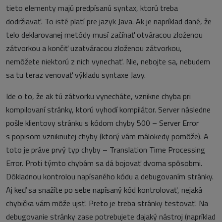
tieto elementy majú predpísanú syntax, ktorú treba
dodržiavať. To isté platí pre jazyk Java. Ak je napríklad dané, že
telo deklarovanej metódy musí začínať otváracou zloženou
zátvorkou a končiť uzatváracou zloženou zátvorkou,
nemôžete niektorú z nich vynechať. Nie, nebojte sa, nebudem
sa tu teraz venovať výkladu syntaxe Javy.
Ide o to, že ak tú zátvorku vynecháte, vznikne chyba pri
kompilovaní stránky, ktorú vyhodí kompilátor. Server následne
pošle klientovy stránku s kódom chyby 500 – Server Error
s popisom vzniknutej chyby (ktorý vám málokedy pomôže). A
toto je práve prvý typ chyby – Translation Time Processing
Error. Proti týmto chybám sa dá bojovať dvoma spôsobmi.
Dôkladnou kontrolou napísaného kódu a debugovaním stránky.
Aj keď sa snažíte po sebe napísaný kód kontrolovať, nejaká
chybička vám môže ujsť. Preto je treba stránky testovať. Na
debugovanie stránky zase potrebujete dajaký nástroj (napríklad