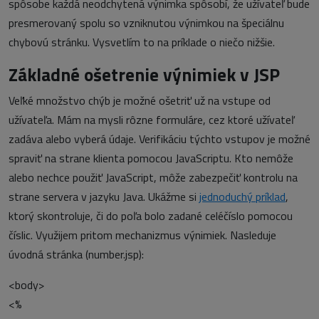
spôsobe každá neodchytená výnimka spôsobí, že užívateľ bude
presmerovaný spolu so vzniknutou výnimkou na špeciálnu
chybovú stránku. Vysvetlím to na príklade o niečo nižšie.
Základné ošetrenie výnimiek v JSP
Veľké množstvo chýb je možné ošetriť už na vstupe od
užívateľa. Mám na mysli rôzne formuláre, cez ktoré užívateľ
zadáva alebo vyberá údaje. Verifikáciu týchto vstupov je možné
spraviť na strane klienta pomocou JavaScriptu. Kto nemôže
alebo nechce použiť JavaScript, môže zabezpečiť kontrolu na
strane servera v jazyku Java. Ukážme si
jednoduchý príklad
,
ktorý skontroluje, či do poľa bolo zadané celéčíslo pomocou
číslic. Využijem pritom mechanizmus výnimiek. Nasleduje
úvodná stránka (number.jsp):
<body>
<%