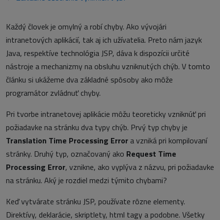
Každý človek je omylný a robí chyby. Ako vývojári
intranetových aplikácií, tak aj ich užívatelia. Preto nám jazyk
Java, respektíve technológia JSP, dáva k dispozícii určité
nástroje a mechanizmy na obsluhu vzniknutých chýb. V tomto
článku si ukážeme dva základné spôsoby ako môže
programátor zvládnuť chyby.
Pri tvorbe intranetovej aplikácie môžu teoreticky vzniknúť pri
požiadavke na stránku dva typy chýb. Prvý typ chyby je
Translation Time Processing Error
a vzniká pri kompilovaní
stránky. Druhý typ, označovaný ako
Request Time
Processing Error
, vznikne, ako vyplýva z názvu, pri požiadavke
na stránku. Aký je rozdiel medzi týmito chybami?
Keď vytvárate stránku JSP, používate rôzne elementy.
Direktívy, deklarácie, skriptlety, html tagy a podobne. Všetky