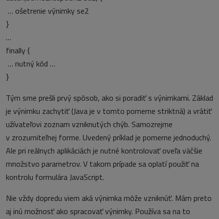
… ošetrenie výnimky se2
}
…
finally {
… nutný kód …
}
Tým sme prešli prvý spôsob, ako si poradiť s výnimkami. Základ
je výnimku zachytiť (Java je v tomto pomerne striktná) a vrátiť
užívateľovi zoznam vzniknutých chýb. Samozrejme
v zrozumiteľnej forme. Uvedený príklad je pomerne jednoduchý.
Ale pri reálnych aplikáciách je nutné kontrolovať oveľa väčšie
množstvo parametrov. V takom prípade sa oplatí použiť na
kontrolu formulára JavaScript.
Nie vždy dopredu viem aká výnimka môže vzniknúť. Mám preto
aj inú možnosť ako spracovať výnimky. Používa sa na to