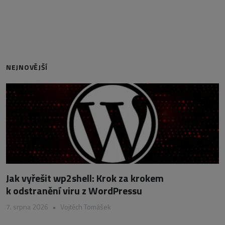
NEJNOVĚJŠÍ
Jak vyřešit wp2shell: Krok za krokem
k odstranění viru z WordPressu
7. srpna 2026
•
Vojtěch Tomášek