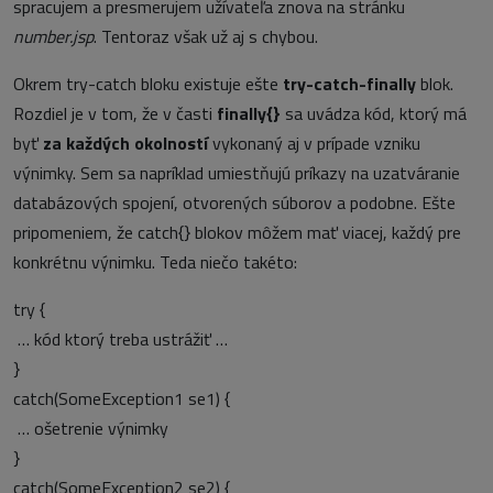
spracujem a presmerujem užívateľa znova na stránku
number.jsp
. Tentoraz však už aj s chybou.
Okrem try-catch bloku existuje ešte
try-catch-finally
blok.
Rozdiel je v tom, že v časti
finally{}
sa uvádza kód, ktorý má
byť
za každých okolností
vykonaný aj v prípade vzniku
výnimky. Sem sa napríklad umiestňujú príkazy na uzatváranie
databázových spojení, otvorených súborov a podobne. Ešte
pripomeniem, že catch{} blokov môžem mať viacej, každý pre
konkrétnu výnimku. Teda niečo takéto:
try {
… kód ktorý treba ustrážiť …
}
catch(SomeException1 se1) {
… ošetrenie výnimky
}
catch(SomeException2 se2) {