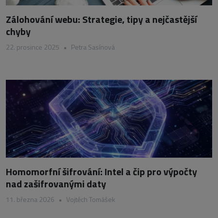
Zálohování webu: Strategie, tipy a nejčastější
chyby
22. prosince 2025
•
Petra Sasínová
Homomorfní šifrování: Intel a čip pro výpočty
nad zašifrovanými daty
11. března 2026
•
Vojtěch Tomášek