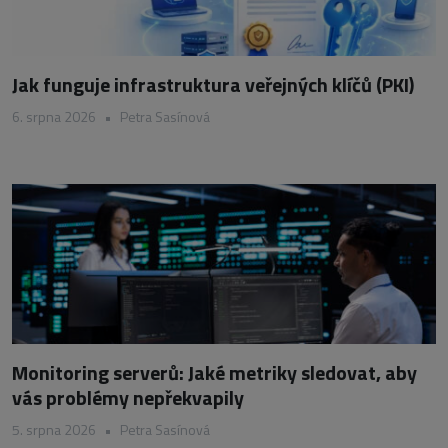
Jak funguje infrastruktura veřejných klíčů (PKI)
6. srpna 2026
•
Petra Sasínová
Monitoring serverů: Jaké metriky sledovat, aby
vás problémy nepřekvapily
5. srpna 2026
•
Petra Sasínová