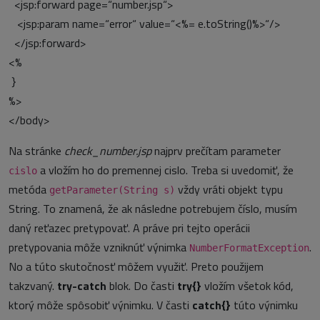
<jsp:forward page=“number.jsp“>
<jsp:param name=“error“ value=“<%= e.toString()%>“/>
</jsp:forward>
<%
}
%>
</body>
Na stránke
check_number.jsp
najprv prečítam parameter
a vložím ho do premennej cislo. Treba si uvedomiť, že
cislo
metóda
vždy vráti objekt typu
getParameter(String s)
String. To znamená, že ak následne potrebujem číslo, musím
daný reťazec pretypovať. A práve pri tejto operácii
pretypovania môže vzniknúť výnimka
.
NumberFormatException
No a túto skutočnosť môžem využiť. Preto použijem
takzvaný.
try-catch
blok. Do časti
try{}
vložím všetok kód,
ktorý môže spôsobiť výnimku. V časti
catch{}
túto výnimku