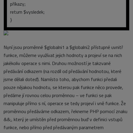
příkazy;
return $vysledek;
}
Nyní jsou proměnné $globalni1 a $globalni2 přístupné uvnitř
funkce, můžeme využívat jejich hodnoty a projeví se na nich
jakékoliv operace s nimi. Druhou možností je takzvané
předávání odkazem (na rozdíl od předávání hodnotou, které
jsme dělali doteď). Namísto toho, abychom funkci předali
pouze nějakou hodnotu, se kterou pak funkce něco provede,
předáme jí rovnou celou proměnnou – ve funkci se pak
manipuluje přímo s ní, operace se tedy projeví i vně funkce. Že
proměnnou předáváme odkazem, řekneme PHP pomocí znaku
&&;, který je umístěn před proměnnou buď v definici vstupů
funkce, nebo přímo před předávaným parametrem