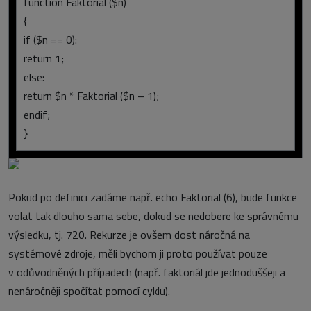
function Faktorial ($n)
{
if ($n == 0):
return 1;
else:
return $n * Faktorial ($n – 1);
endif;
}
Pokud po definici zadáme např. echo Faktorial (6), bude funkce
volat tak dlouho sama sebe, dokud se nedobere ke správnému
výsledku, tj. 720. Rekurze je ovšem dost náročná na
systémové zdroje, měli bychom ji proto používat pouze
v odůvodněných případech (např. faktoriál jde jednoduššeji a
nenáročněji spočítat pomocí cyklu).