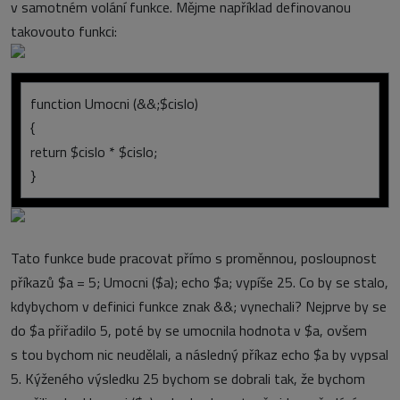
v samotném volání funkce. Mějme například definovanou
takovouto funkci:
function Umocni (&&;$cislo)
{
return $cislo * $cislo;
}
Tato funkce bude pracovat přímo s proměnnou, posloupnost
příkazů $a = 5; Umocni ($a); echo $a; vypíše 25. Co by se stalo,
kdybychom v definici funkce znak &&; vynechali? Nejprve by se
do $a přiřadilo 5, poté by se umocnila hodnota v $a, ovšem
s tou bychom nic neudělali, a následný příkaz echo $a by vypsal
5. Kýženého výsledku 25 bychom se dobrali tak, že bychom