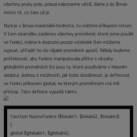
všechny prvky pole, pokud nalezneme větší, dáme ji do $max
místo té, co tam už je.
Nyní je v $max maximální hodnota, tu vrátíme příkazem return.
V tom okamžiku zaniknou všechny proměnné, které jsme použili
ve funkci, máme k dispozici pouze výsledek (ten můžeme
vypsat, přiřadit ho do nějaké proměnné apod.). Někdy budeme
potřebovat, aby funkce manipulovala přímo s obsahy
globálních proměných (to jsou ty, které používáme v hlavním
skriptu). Jednou z možností, jak toho dosáhnout, je definovat
ve funkci příkazem global, ke kterým proměnným má mít
přístup. Tato definice vypadá takto:
function NazevFunkce ($lokalni1, $lokalni2, $lokalni3)
{
global $globalni1, $globalni2;