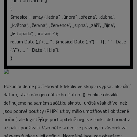
function Datum ()
{
$mesice = array („ledna“, „února“, „března“, „dubna“,
„května“, „června“, „července“, „srpna“, „září“, „října“,
„listopadu“, „prosince“);
return Date („j“) . „. “ . $mesice[Date („n“) – 1] . “ “ . Date
(„Y“) . „, “ . Date („H:i:s“);
}
Pokud budeme potřebovat kdekoliv ve skriptu vypsat aktuální
datum, stačí nám jen dát echo Datum (). Funkce obvykle
definujeme na samém začátku skriptu, určitě však dříve, než
jsou poprvé použity (PHP4 už by mělo umožňovat i obrácené
pořadí, ale logičtější je pochopitelně nejprve funkci definovat a
až pak ji používat). Všimněte si dvojice prázdných závorek za
názvem funkce v její definici. Normálně jsou zde obsaženy