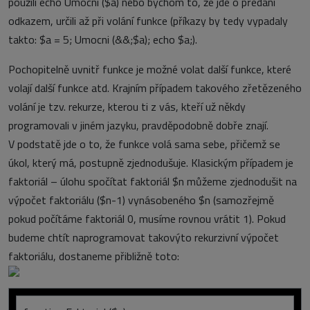
použili echo Umocni ($a) nebo bychom to, že jde o předání
odkazem, určili až při volání funkce (příkazy by tedy vypadaly
takto: $a = 5; Umocni (&&;$a); echo $a;).
Pochopitelně uvnitř funkce je možné volat další funkce, které
volají další funkce atd. Krajním případem takového zřetězeného
volání je tzv. rekurze, kterou ti z vás, kteří už někdy
programovali v jiném jazyku, pravděpodobně dobře znají.
V podstatě jde o to, že funkce volá sama sebe, přičemž se
úkol, který má, postupně zjednodušuje. Klasickým případem je
faktoriál – úlohu spočítat faktoriál $n můžeme zjednodušit na
výpočet faktoriálu ($n-1) vynásobeného $n (samozřejmě
pokud počítáme faktoriál 0, musíme rovnou vrátit 1). Pokud
budeme chtít naprogramovat takovýto rekurzivní výpočet
faktoriálu, dostaneme přibližně toto: