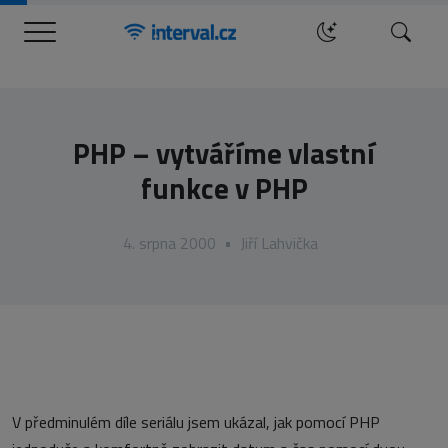
Menu
Hledat
PHP – vytváříme vlastní
funkce v PHP
4. srpna 2000
•
Jiří Lahvička
V předminulém díle seriálu jsem ukázal, jak pomocí PHP