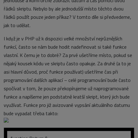
jednoduše a komfortně zobrazit datum a čas pomocí dvou
řádků skriptu. Nebylo by ale jednodušší místo těchto dvou
řádků použít pouze jeden příkaz? V tomto díle si předvedeme,
jak to udělat.
I když je v PHP už k dispozici velké množství nejrůznějších
funkcí, často se nám bude hodit nadefinovat si také funkce
vlastní. K čemu je to dobré? Za prvé ušetříme místo, pokud se
nějaký kousek kódu ve skriptu často opakuje. Za druhé (a to je
asi hlavní důvod, proč funkce používat) ušetříme čas při
programování dalších aplikací – celé programování bude často
spočívat v tom, že pouze překopírujeme už naprogramované
funkce a napíšeme jen podstatně kratší skript, který jich bude
využívat. Funkce pro již avizované vypsání aktuálního datumu
bude vypadat třeba takto: