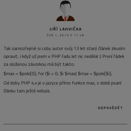
JIŘÍ LAHVIČKA
ČVN 1, 2013 V 17:48
Tak samozřejmě si coby autor svůj 13 let starý článek zkusím
opravit, i když už jsem v PHP řadu let nic nedělal :) První řádek
za složenou závorkou má být takto:
$max = $pole[0]; for ($i = 0; $i $max) $max = $pole[$i];
Od doby PHP 4.x je v jazyce přímo funkce max, v době psaní
článku tam ještě nebyla.
ODPOVĚDĚT