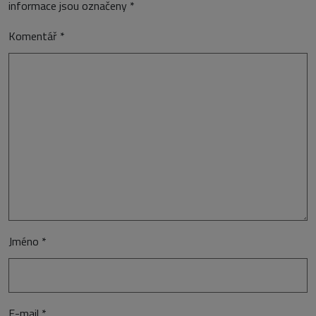
informace jsou označeny
*
Komentář
*
Jméno
*
E-mail
*