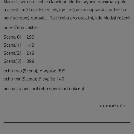
Narazil jsem na tenhle článek při hledání výpisu maxima z pole…
a akorát mě to zdrželo, když je to špatně napsaný a autor to
není schopný opravit… Tak třeba pro ostatní, kdo hledají řešení:
pole třeba takhle:
$cena[0] = 299;
$cena[1] = 149;
$cena[2] = 219;
$cena[3] = 399;
echo max($cena); // vypíše 399
echo min($cena); // vypíše 149
ani na to neni potřeba speciální funkce ;)
ODPOVĚDĚT