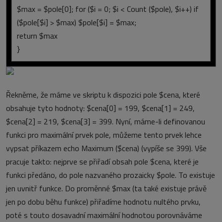
$max = $pole[0]; for ($i = 0; $i < Count ($pole), $i++) if
($pole[$i] > $max) $pole[$i] = $max;
return $max
}
Řekněme, že máme ve skriptu k dispozici pole $cena, které
obsahuje tyto hodnoty: $cena[0] = 199, $cena[1] = 249,
$cena[2] = 219, $cena[3] = 399. Nyní, máme-li definovanou
funkci pro maximální prvek pole, můžeme tento prvek lehce
vypsat příkazem echo Maximum ($cena) (vypíše se 399). Vše
pracuje takto: nejprve se přiřadí obsah pole $cena, které je
funkci předáno, do pole nazvaného prozaicky $pole. To existuje
jen uvnitř funkce. Do proměnné $max (ta také existuje právě
jen po dobu běhu funkce) přiřadíme hodnotu nultého prvku,
poté s touto dosavadní maximální hodnotou porovnáváme