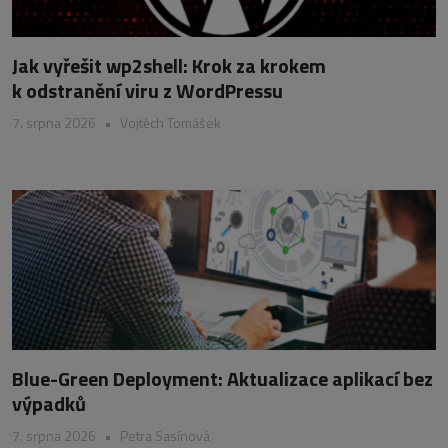
Jak vyřešit wp2shell: Krok za krokem
k odstranění viru z WordPressu
7. srpna 2026
•
Vojtěch Tomášek
Blue-Green Deployment: Aktualizace aplikací bez
výpadků
7. srpna 2026
•
Petra Sasínová