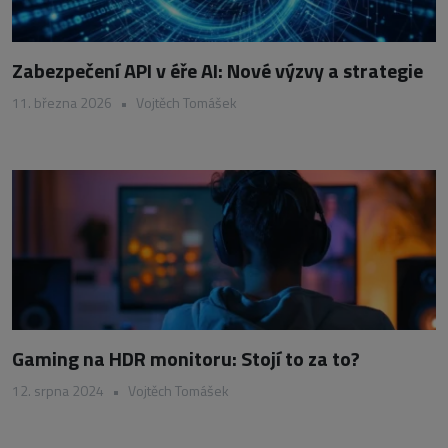
Zabezpečení API v éře AI: Nové výzvy a strategie
11. března 2026
•
Vojtěch Tomášek
Gaming na HDR monitoru: Stojí to za to?
12. srpna 2024
•
Vojtěch Tomášek