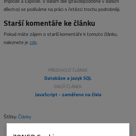
Implode a Explode. V dalším díle (pravděpodobně v dalších
dílech:o) se podíváme na práci s řetězci trochu podrobněji.
Starší komentáře ke článku
Pokud máte zájem o starší komentáře k tomuto článku,
naleznete je
zde
.
PŘEDCHOZÍ ČLÁNEK
Databáze a jazyk SQL
DALŠÍ ČLÁNEK
JavaScript - zaměřeno na čísla
Štítky:
Články