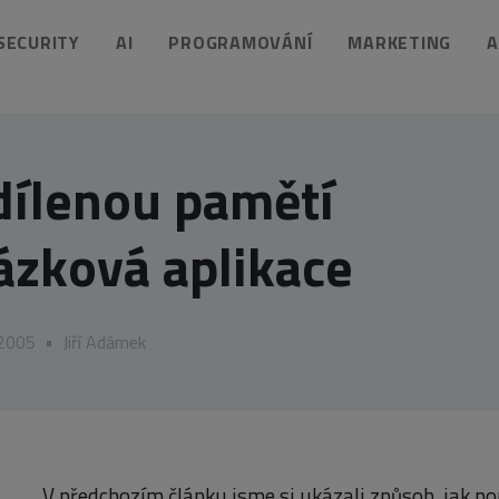
 SECURITY
AI
PROGRAMOVÁNÍ
MARKETING
A
dílenou pamětí
ázková aplikace
 2005
•
Jiří Adámek
V předchozím článku jsme si ukázali způsob, jak 