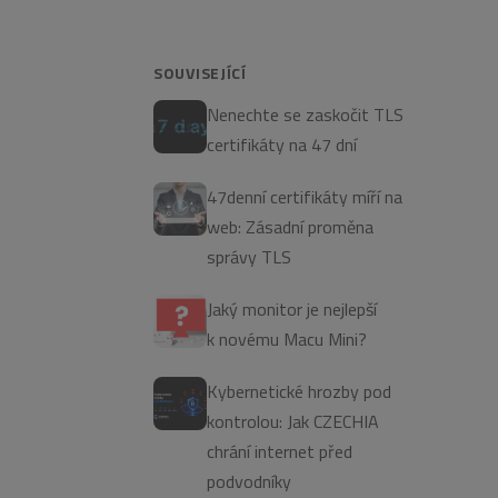
SOUVISEJÍCÍ
Nenechte se zaskočit TLS
certifikáty na 47 dní
47denní certifikáty míří na
web: Zásadní proměna
správy TLS
Jaký monitor je nejlepší
k novému Macu Mini?
Kybernetické hrozby pod
kontrolou: Jak CZECHIA
chrání internet před
podvodníky