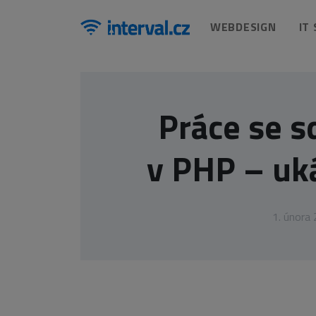
WEBDESIGN
IT
Práce se s
v PHP – uk
1. února