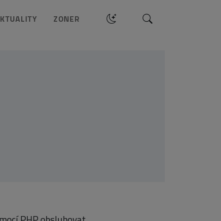
Hledat
KTUALITY
ZONER
pomocí PHP obsluhovat