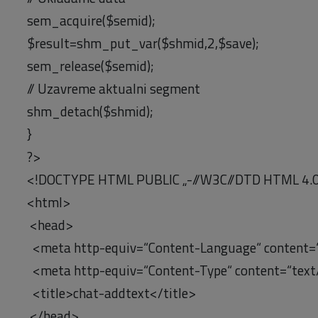
sem_acquire($semid);
$result=shm_put_var($shmid,2,$save);
sem_release($semid);
// Uzavreme aktualni segment
shm_detach($shmid);
}
?>
<!DOCTYPE HTML PUBLIC „-//W3C//DTD HTML 4.
<html>
<head>
<meta http-equiv=“Content-Language“ content=
<meta http-equiv=“Content-Type“ content=“text/
<title>chat-addtext</title>
</head>