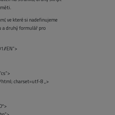
aměti.
tml
, ve které si nadefinujeme
u a druhý formulář pro
01//EN“>
“cs“>
html; charset=utf-8 „>
0″>
php“>