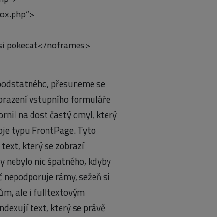
box.php“>
 si pokecat</noframes>
 podstatného, přesuneme se
obrazení vstupního formuláře
rnil na dost častý omyl, který
oje typu FrontPage. Tyto
 text, který se zobrazí
y nebylo nic špatného, kdyby
č nepodporuje rámy, sežeň si
čům, ale i fulltextovým
dexují text, který se právě