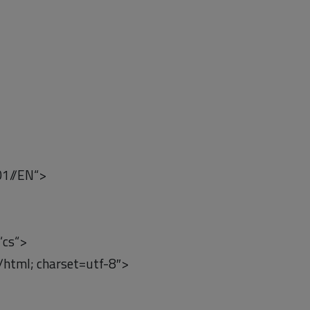
01//EN“>
“cs“>
html; charset=utf-8″>