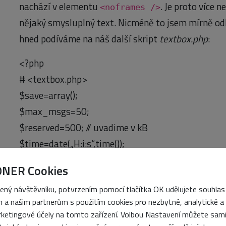
nachází v elementu
. Je proto více n
<noframes />
nějaký smysluplný text. Nicméně to jsem mírně odb
hned podíváme na náš další skript
textbox.php
:
<?php
# <textbox.php>
$save=array();
$max_msgs=50;
$reserved=500; // uvadime v kB
$time=date(„H:i:s“,time());
if(strlen(trim($_POST[‚msg‘]))!=0) {
ONER Cookies
$shmid=shm_attach(98374,$reserved*1024,0644
ený návštěvníku, potvrzením pomocí tlačítka OK udělujete souhlas
$semid=sem_get(98374,1);
 a našim partnerům s použitím cookies pro nezbytné, analytické a
// Nacteme data
ketingové účely na tomto zařízení. Volbou Nastavení můžete sam
sem_acquire($semid);