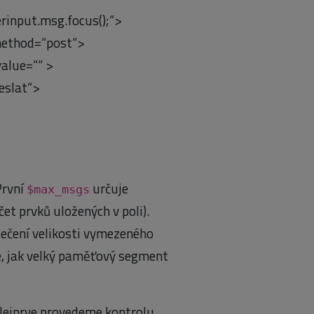
input.msg.focus();“>
method=“post“>
alue=““ >
slat“>
První
určuje
$max_msgs
t prvků uložených v poli).
tečení velikosti vymezeného
, jak velký paměťový segment
Nejprve provedeme kontrolu,