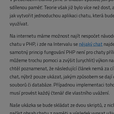
sdílenou paměť. Teorie však již bylo více než dost,
jak vytvořit jednoduchou aplikaci chatu, která bu
využívat.
Na internetu máme možnost najít nespočet návodů
chatu v PHP, i zde na Intervalu se
nějaký chat
najde
samotný princip fungování PHP není pro chaty příli
můžeme trochu pomoci a zvýšit (urychlit) výkon na
chtěl poznamenat, že následující článek nemá za cí
chat, nýbrž pouze ukázat, jakým způsobem se dají 
souborů či databáze. Případnou implementaci toh
musí provést každý čtenář dle vlastního uvážení.
Naše ukázka se bude skládat ze dvou skriptů, z nic
načíst obsah chatu z paměti a výsledek vypsat uživ