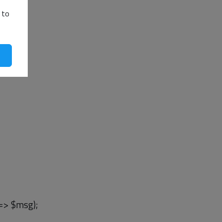
 to
=> $msg);