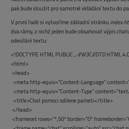
pak bude sloužit pro samotné vkládání textu do p
V první řadě si vytvoříme základní stránku
index.h
dva rámy, z nichž jeden bude obsahovat výpis chat
odesílání textu:
<!DOCTYPE HTML PUBLIC „-//W3C//DTD HTML 4.
<html>
<head>
<meta http-equiv=“Content-Language“ content=
<meta http-equiv=“Content-Type“ content=“text/
<title>Chat pomoci sdilene pameti</title>
</head>
<frameset rows=“*,50″ border=“0″ frameborder=“
<frame name=“chat“ scrolling=“auto“ src=“chat.