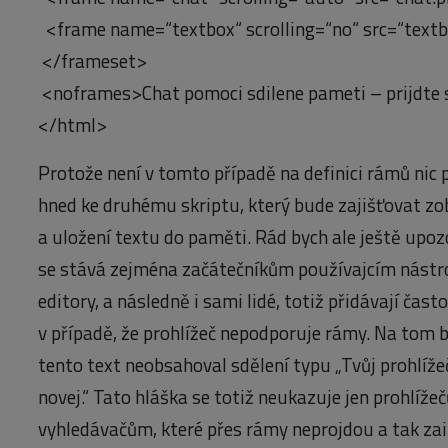
<frame name=“textbox“ scrolling=“no“ src=“text
</frameset>
<noframes>Chat pomoci sdilene pameti – prijdte
</html>
Protože není v tomto případě na definici rámů nic
hned ke druhému skriptu, který bude zajišťovat z
a uložení textu do paměti. Rád bych ale ještě upozo
se stává zejména začátečníkům používajcím nástr
editory, a následně i sami lidé, totiž přidávají často
v případě, že prohlížeč nepodporuje rámy. Na tom b
tento text neobsahoval sdělení typu „Tvůj prohlíže
novej.“ Tato hláška se totiž neukazuje jen prohlíže
vyhledávačům, které přes rámy neprojdou a tak zain