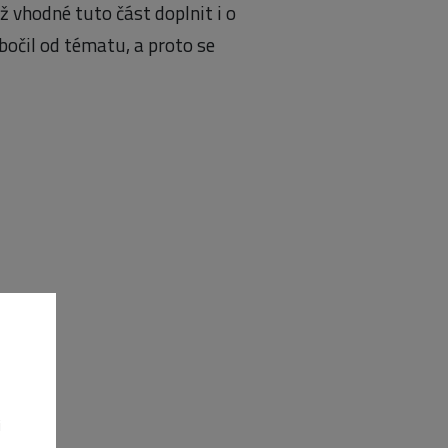
ež vhodné tuto část doplnit i o
očil od tématu, a proto se
);
i