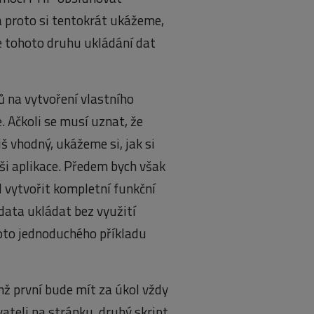
 a proto si tentokrát ukážeme,
de tohoto druhu ukládání dat
 na vytvoření vlastního
. Ačkoli se musí uznat, že
š vhodný, ukážeme si, jak si
ši aplikace. Předem bych však
l vytvořit kompletní funkční
data ukládat bez využití
oto jednoduchého příkladu
hž první bude mít za úkol vždy
ateli na stránku, druhý skript