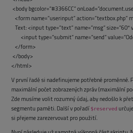
<body bgcolor=“#3366CC“ onLoad=“document.user
<form name=“userinput“ action=“textbox.php“ 
Text: <input type=“text“ name=“msg“ size=“60″ v
<input type=“submit“ name=“send“ value=“Ode
</form>
</body>
</html>
V první řadě si nadefinujeme potřebné proměnné. 
maximální počet zobrazených zpráv (maximální poče
Zde musíme volit rozumný údaj, aby nedošlo k pře
segmentu paměti. Další v pořadí
určuje
$reserved
si přejeme zarezervovat pro použití.
Nyní následuje už samotná výkonná část skriptu. 