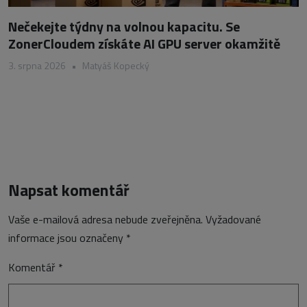
Nečekejte týdny na volnou kapacitu. Se
ZonerCloudem získáte AI GPU server okamžitě
3. srpna 2026
•
Matyáš Kopecký
Napsat komentář
Vaše e-mailová adresa nebude zveřejněna.
Vyžadované
informace jsou označeny
*
Komentář
*