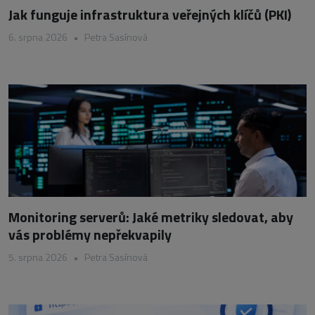
Jak funguje infrastruktura veřejných klíčů (PKI)
6. srpna 2026
•
Petra Sasínová
Monitoring serverů: Jaké metriky sledovat, aby
vás problémy nepřekvapily
5. srpna 2026
•
Petra Sasínová