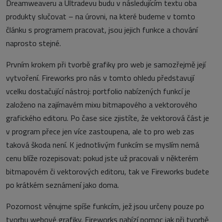
Dreamweaveru a Ultradevu budu v následujícím textu oba
produkty slučovat – na úrovni, na které budeme v tomto
článku s programem pracovat, jsou jejich funkce a chování
naprosto stejné.
Prvním krokem při tvorbě grafiky pro web je samozřejmě její
vytvoření. Fireworks pro nás v tomto ohledu představují
vcelku dostačující nástroj: portfolio nabízených funkcí je
založeno na zajímavém mixu bitmapového a vektorového
grafického editoru. Po čase sice zjistíte, že vektorová část je
v program přece jen více zastoupena, ale to pro web zas
taková škoda není. K jednotlivým funkcím se myslím nemá
cenu blíže rozepisovat: pokud jste už pracovali v některém
bitmapovém či vektorových editoru, tak ve Fireworks budete
po krátkém seznámení jako doma.
Pozornost věnujme spíše funkcím, jež jsou určeny pouze po
tvorbu webové grafiky. Fireworks nabízí pomoc jak při tvorbě