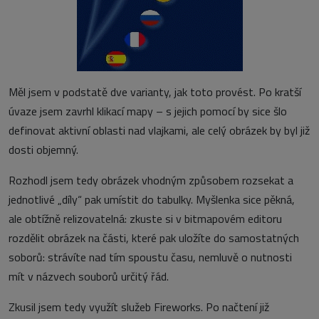
Měl jsem v podstatě dve varianty, jak toto provést. Po kratší
úvaze jsem zavrhl klikací mapy – s jejich pomocí by sice šlo
definovat aktivní oblasti nad vlajkami, ale celý obrázek by byl již
dosti objemný.
Rozhodl jsem tedy obrázek vhodným způsobem rozsekat a
jednotlivé „díly“ pak umístit do tabulky. Myšlenka sice pěkná,
ale obtížně relizovatelná: zkuste si v bitmapovém editoru
rozdělit obrázek na části, které pak uložíte do samostatných
soborů: strávíte nad tím spoustu času, nemluvě o nutnosti
mít v názvech souborů určitý řád.
Zkusil jsem tedy využít služeb Fireworks. Po načtení již