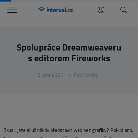
Menu
Hledat
Spolupráce Dreamweaveru
s editorem Fireworks
2. srpna 2001
•
Petr Vostrý
Zkusili jste si už někdy představit web bez grafiky? Pokud ano,