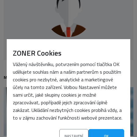
Petr Vostrý
ZONER Cookies
Vážený návštěvníku, potvrzením pomocí tlačítka OK
udělujete souhlas nám a našim partnerům s použitím
MOHLO BY VÁS TAKÉ ZAJÍMAT
cookies pro nezbytné, analytické a marketingové
účely na tomto zařízení. Volbou Nastavení můžete
sami určit, jaké skupiny cookies je možné
zpracovávat, popřípadě jejich zpracování úplně
zakázat. Ukládání nezbytných cookies probíhá vždy, a
to v zájmu zachování funkčnosti webové prezentace.
NASTAVENÍ
OK