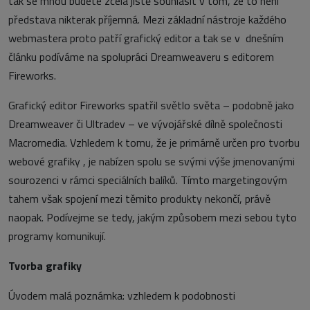
tak se mnou budete zcela jistě souhlasit v tom, že to není
představa nikterak příjemná. Mezi základní nástroje každého
webmastera proto patří grafický editor a tak se v dnešním
článku podíváme na spolupráci Dreamweaveru s editorem
Fireworks.
Grafický editor Fireworks spatřil světlo světa – podobně jako
Dreamweaver či Ultradev – ve vývojářské dílně společnosti
Macromedia. Vzhledem k tomu, že je primárně určen pro tvorbu
webové grafiky , je nabízen spolu se svými výše jmenovanými
sourozenci v rámci speciálních balíků. Tímto margetingovým
tahem však spojení mezi těmito produkty nekončí, právě
naopak. Podívejme se tedy, jakým způsobem mezi sebou tyto
programy komunikují.
Tvorba grafiky
Úvodem malá poznámka: vzhledem k podobnosti