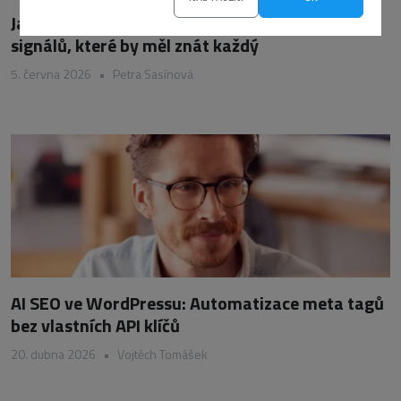
Jak poznat podvodný e-mail: 10 varovných
signálů, které by měl znát každý
5. června 2026
•
Petra Sasínová
AI SEO ve WordPressu: Automatizace meta tagů
bez vlastních API klíčů
20. dubna 2026
•
Vojtěch Tomášek