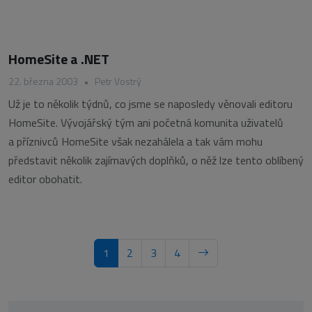
HomeSite a .NET
22. března 2003
•
Petr Vostrý
Už je to několik týdnů, co jsme se naposledy věnovali editoru
HomeSite. Vývojářský tým ani početná komunita uživatelů
a příznivců HomeSite však nezahálela a tak vám mohu
představit několik zajímavých doplňků, o něž lze tento oblíbený
editor obohatit.
1
2
3
4