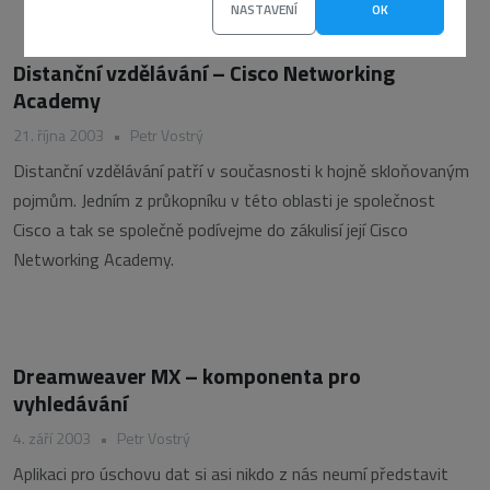
NASTAVENÍ
OK
Distanční vzdělávání – Cisco Networking
Academy
21. října 2003
•
Petr Vostrý
Distanční vzdělávání patří v současnosti k hojně skloňovaným
pojmům. Jedním z průkopníku v této oblasti je společnost
Cisco a tak se společně podívejme do zákulisí její Cisco
Networking Academy.
Dreamweaver MX – komponenta pro
vyhledávání
4. září 2003
•
Petr Vostrý
Aplikaci pro úschovu dat si asi nikdo z nás neumí představit