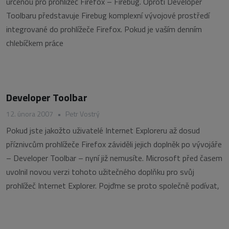
určenou pro prohlížeč Firefox – Firebug. Oproti Developer
Toolbaru představuje Firebug komplexní vývojové prostředí
integrované do prohlížeče Firefox. Pokud je vaším denním
chlebíčkem práce
Developer Toolbar
12. února 2007
•
Petr Vostrý
Pokud jste jakožto uživatelé Internet Exploreru až dosud
příznivcům prohlížeče Firefox záviděli jejich doplněk po vývojáře
– Developer Toolbar – nyní již nemusíte. Microsoft před časem
uvolnil novou verzi tohoto užitečného doplňku pro svůj
prohlížeč Internet Explorer. Pojďme se proto společně podívat,