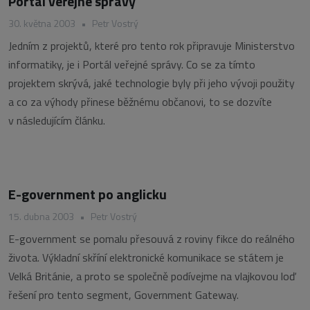
Portál veřejné správy
30. května 2003
•
Petr Vostrý
Jedním z projektů, které pro tento rok připravuje Ministerstvo
informatiky, je i Portál veřejné správy. Co se za tímto
projektem skrývá, jaké technologie byly při jeho vývoji použity
a co za výhody přinese běžnému občanovi, to se dozvíte
v následujícím článku.
E-government po anglicku
15. dubna 2003
•
Petr Vostrý
E-government se pomalu přesouvá z roviny fikce do reálného
života. Výkladní skříní elektronické komunikace se státem je
Velká Británie, a proto se společně podívejme na vlajkovou loď
řešení pro tento segment, Government Gateway.