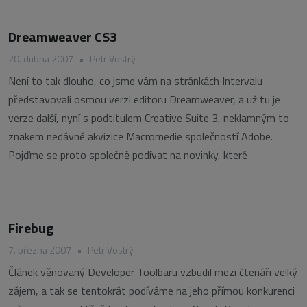
Dreamweaver CS3
20. dubna 2007
•
Petr Vostrý
Není to tak dlouho, co jsme vám na stránkách Intervalu
představovali osmou verzi editoru Dreamweaver, a už tu je
verze další, nyní s podtitulem Creative Suite 3, neklamným to
znakem nedávné akvizice Macromedie společností Adobe.
Pojďme se proto společně podívat na novinky, které
Firebug
7. března 2007
•
Petr Vostrý
Článek věnovaný Developer Toolbaru vzbudil mezi čtenáři velký
zájem, a tak se tentokrát podíváme na jeho přímou konkurenci