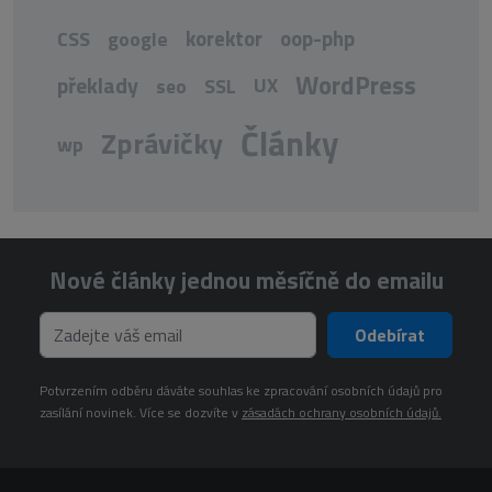
korektor
oop-php
CSS
google
WordPress
překlady
UX
seo
SSL
Články
Zprávičky
wp
Nové články jednou měsíčně do emailu
Odebírat
Potvrzením odběru dáváte souhlas ke zpracování osobních údajů pro
zasílání novinek. Více se dozvíte v
zásadách ochrany osobních údajů.