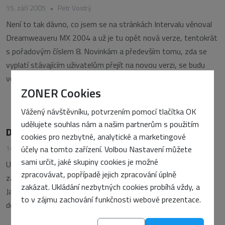
15. září 2005
•
Petr Vostrý
Není to tak dávno, co jsem se na stránkách Intervalu věnoval
Dreamweaveru MX 2004 a už je tu opět nová verze, tentokrát
s pořadovým číslem 8. Novinkám a především tomu, zda se
vyplatí stávajícím uživatelům přejít na novou verzi, se budu
věnovat v tomto článku.
ZONER Cookies
Vážený návštěvníku, potvrzením pomocí tlačítka OK
udělujete souhlas nám a našim partnerům s použitím
Dreamweaver MX 2004
cookies pro nezbytné, analytické a marketingové
14. listopadu 2003
•
Petr Vostrý
účely na tomto zařízení. Volbou Nastavení můžete
sami určit, jaké skupiny cookies je možné
Uživatelé a příznivci editoru Dreamweaver před časem jistě
zpracovávat, popřípadě jejich zpracování úplně
zaregistrovali uvedení nové verze tohoto visuálního editoru.
zakázat. Ukládání nezbytných cookies probíhá vždy, a
Jaké novinky přináší a zda se o upgrade vyplatí uvažovat se
to v zájmu zachování funkčnosti webové prezentace.
dozvíte v tomto článku.