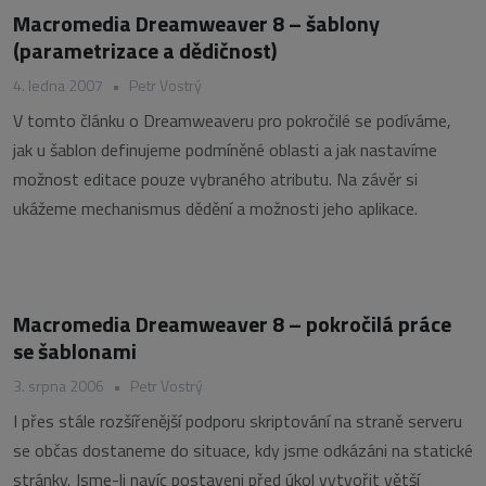
Macromedia Dreamweaver 8 – šablony
(parametrizace a dědičnost)
4. ledna 2007
•
Petr Vostrý
V tomto článku o Dreamweaveru pro pokročilé se podíváme,
jak u šablon definujeme podmíněné oblasti a jak nastavíme
možnost editace pouze vybraného atributu. Na závěr si
ukážeme mechanismus dědění a možnosti jeho aplikace.
Macromedia Dreamweaver 8 – pokročilá práce
se šablonami
3. srpna 2006
•
Petr Vostrý
I přes stále rozšířenější podporu skriptování na straně serveru
se občas dostaneme do situace, kdy jsme odkázáni na statické
stránky. Jsme-li navíc postaveni před úkol vytvořit větší