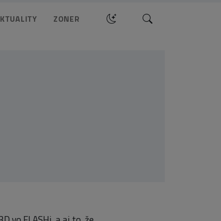
Hledat
KTUALITY
ZONER
D vo FLASHi, a aj to, že