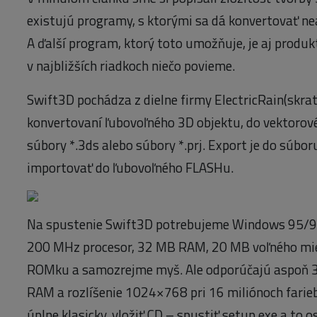
existujú programy, s ktorými sa dá konvertovať ne
A ďalší program, ktorý toto umožňuje, je aj produk
v najbližších riadkoch niečo povieme.
Swift3D pochádza z dielne firmy ElectricRain(skrat
konvertovaní ľubovoľného 3D objektu, do vektorov
súbory *.3ds alebo súbory *.prj. Export je do súbor
importovať do ľubovoľného FLASHu.
Na spustenie Swift3D potrebujeme Windows 95/98
200 MHz procesor, 32 MB RAM, 20 MB voľného mie
ROMku a samozrejme myš. Ale odporúčajú aspoň 
RAM a rozlíšenie 1024×768 pri 16 miliónoch farieb.
úplne klasicky, vložiť CD – spustiť setup.exe a to