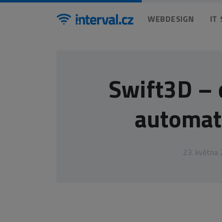
WEBDESIGN
IT
Swift3D – 
automat
23. května