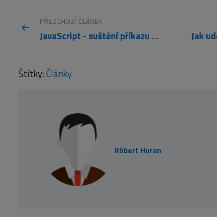
PŘEDCHOZÍ ČLÁNEK
JavaScript - suštění příkazu při kliknutí myši
Štítky:
Články
Róbert Huran