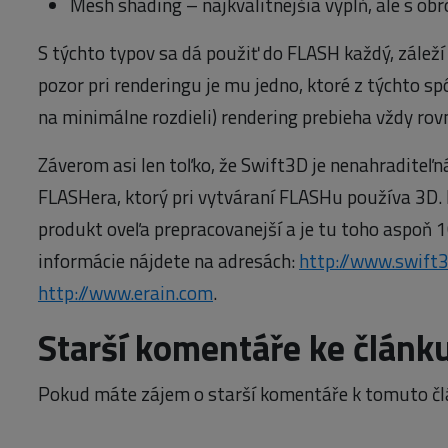
Mesh shading – najkvalitnejšia výplň, ale s ob
S týchto typov sa dá použiť do FLASH každý, záleží 
pozor pri renderingu je mu jedno, ktoré z týchto sp
na minimálne rozdieli) rendering prebieha vždy rov
Záverom asi len toľko, že Swift3D je nenahraditeľ
FLASHera, ktorý pri vytváraní FLASHu používa 3D. N
produkt oveľa prepracovanejší a je tu toho aspoň 10
informácie nájdete na adresách:
http://www.swift
http://www.erain.com
.
Starší komentáře ke článk
Pokud máte zájem o starší komentáře k tomuto čl