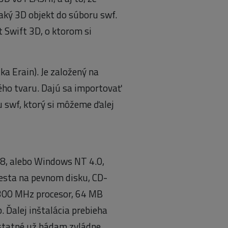
aký 3D objekt do súboru swf.
t Swift 3D, o ktorom si
ka Erain). Je založený na
ého tvaru. Dajú sa importovať
u swf, ktorý si môžeme ďalej
, alebo Windows NT 4.0,
sta na pevnom disku, CD-
300 MHz procesor, 64 MB
 Ďalej inštalácia prebieha
 ostatné už hádam zvládne