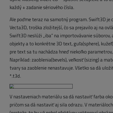
každý + zadanie sériového čísla.
Ale poďme teraz na samotný program. Swift3D je o
Vecta3D, troška zložitejší, čo sa prejavilo aj na ov
Swift3D neslúži „iba“ na importovávanie súborov, 
objekty a to konkrétne 3D text, guľa(sphere), kužeľ
pre text sa tu nachádza hneď niekoľko parametrov
Napríklad: zaoblenia(bevels), veľkosť (sizing) a ma
tvary sa zaoblenie nenastavuje. Všetko sa dá ulož
*.t3d.
V nastaveniach materiálu sa dá nastaviť farba okol
pričom sa dá nastaviť aj sila odrazu. V materiáloc
(pretože, to by už nebol efektívny vektorový obráz