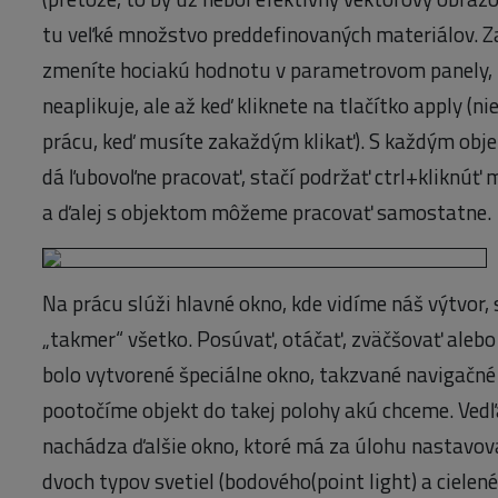
tu veľké množstvo preddefinovaných materiálov. Za 
zmeníte hociakú hodnotu v parametrovom panely,
neaplikuje, ale až keď kliknete na tlačítko apply (
prácu, keď musíte zakaždým klikať). S každým obj
dá ľubovoľne pracovať, stačí podržať ctrl+kliknúť
a ďalej s objektom môžeme pracovať samostatne.
Na prácu slúži hlavné okno, kde vidíme náš výtvor
„takmer“ všetko. Posúvať, otáčať, zväčšovať alebo
bolo vytvorené špeciálne okno, takzvané navigačné 
pootočíme objekt do takej polohy akú chceme. Ved
nachádza ďalšie okno, ktoré má za úlohu nastavova
dvoch typov svetiel (bodového(point light) a cielené