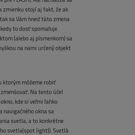
zmienku stojí aj fakt, že ak
 tak sa Vám hneď táto zmena
niekedy to dosť spomaľuje
ektom (alebo aj písmenkom) sa
 myškou na nami určený objekt
, s ktorým môžeme robiť
 zmenšovať. Na tento účel
okno, kde si veľmi ľahko
ľa navigačného okna sa
nia svetla, a to konkrétne
ho svetla(spot light)). Svetlá