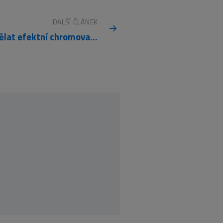
DALŠÍ ČLÁNEK
Jak udělat efektní chromovaný nápis?