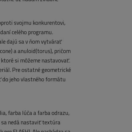
proti svojmu konkurentovi,
ládaní celého programu.
ale dajú sa v ňom vytvárať
(cone) a anuloid(torus), pričom
, ktoré si môžeme nastavovať.
teriál. Pre ostatné geometrické
iť do jeho vlastného formátu
ia, farba lúča a farba odrazu,
h sa nedá nastaviť textúra
ok pre FLASH). Ale nachádza sa