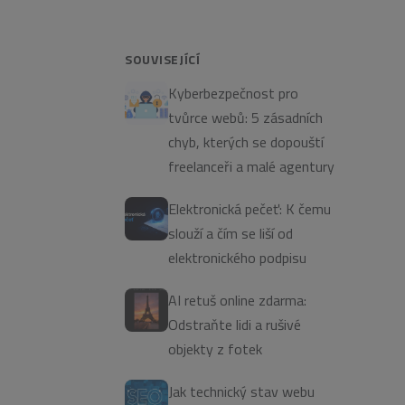
SOUVISEJÍCÍ
Kyberbezpečnost pro
tvůrce webů: 5 zásadních
chyb, kterých se dopouští
freelanceři a malé agentury
Elektronická pečeť: K čemu
slouží a čím se liší od
elektronického podpisu
AI retuš online zdarma:
Odstraňte lidi a rušivé
objekty z fotek
Jak technický stav webu