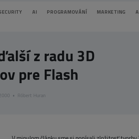
 SECURITY
AI
PROGRAMOVÁNÍ
MARKETING
A
ďalší z radu 3D
ov pre Flash
 2000
•
Róbert Huran
V minulom článku sme si popísali zložitosť tvorby 3