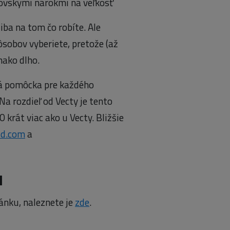
rovskými nárokmi na veľkosť
iba na tom čo robíte. Ale
ôsobov vyberiete, pretože (až
nako dlho.
ná pomôcka pre každého
a rozdieľ od Vecty je tento
 krát viac ako u Vecty. Bližšie
3d.com
a
u
ánku, naleznete je
zde
.