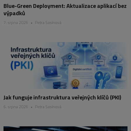
Blue-Green Deployment: Aktualizace aplikací bez
výpadků
7. srpna 2026
•
Petra Sasínová
Jak funguje infrastruktura veřejných klíčů (PKI)
6. srpna 2026
•
Petra Sasínová