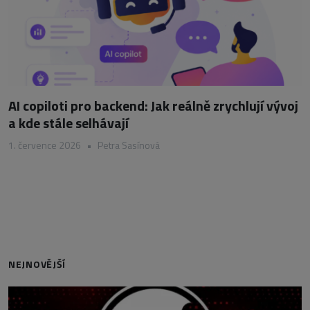
AI copiloti pro backend: Jak reálně zrychlují vývoj
a kde stále selhávají
1. července 2026
•
Petra Sasínová
NEJNOVĚJŠÍ