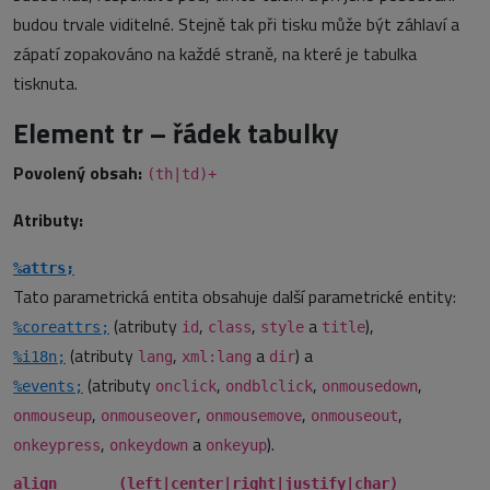
budou trvale viditelné. Stejně tak při tisku může být záhlaví a
zápatí zopakováno na každé straně, na které je tabulka
tisknuta.
Element tr – řádek tabulky
Povolený obsah:
(th|td)+
Atributy:
%attrs;
Tato parametrická entita obsahuje další parametrické entity:
(atributy
,
,
a
),
%coreattrs;
id
class
style
title
(atributy
,
a
) a
%i18n;
lang
xml:lang
dir
(atributy
,
,
,
%events;
onclick
ondblclick
onmousedown
,
,
,
,
onmouseup
onmouseover
onmousemove
onmouseout
,
a
).
onkeypress
onkeydown
onkeyup
align (left|center|right|justify|char)