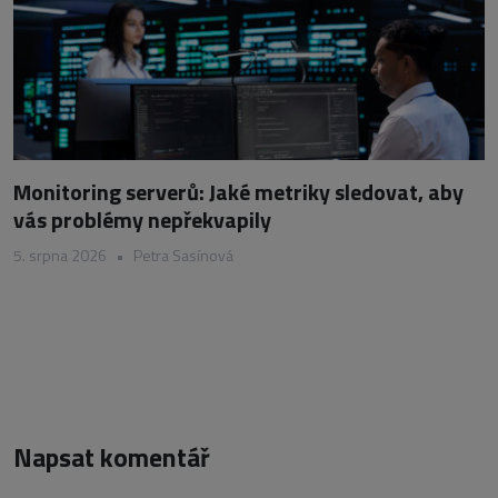
Monitoring serverů: Jaké metriky sledovat, aby
vás problémy nepřekvapily
5. srpna 2026
•
Petra Sasínová
Napsat komentář