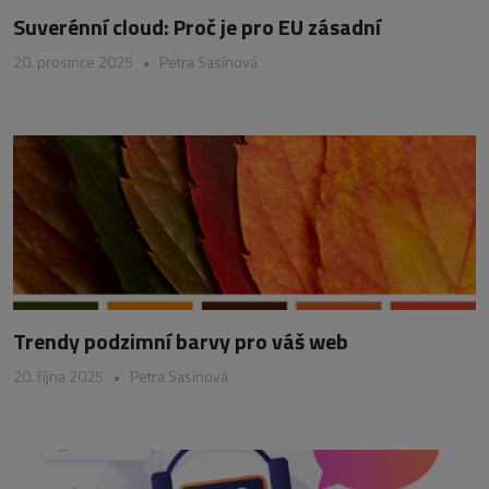
Suverénní cloud: Proč je pro EU zásadní
20. prosince 2025
•
Petra Sasínová
Trendy podzimní barvy pro váš web
20. října 2025
•
Petra Sasínová