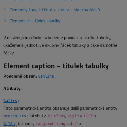
Elementy thead, tfoot a tbody – skupiny řádků
Element tr – řádek tabulky
V následujícím článku si budeme povídat o titulku tabulky,
ukážeme si jednotlivé skupiny řádek tabulky a také samotné
řádky.
Element caption – titulek tabulky
Povolený obsah:
%Inline;
Atributy:
%attrs;
Tato parametrická entita obsahuje další parametrické entity:
(atributy
,
,
a
),
%coreattrs;
id
class
style
title
(atributy
,
a
) a
%i18n;
lang
xml:lang
dir