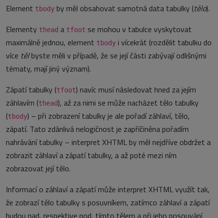
Element
by měl obsahovat samotná data tabulky (
tělo
).
tbody
Elementy
a
se mohou v tabulce vyskytovat
thead
tfoot
maximálně jednou, element
i vícekrát (rozdělit tabulku do
tbody
více
těl
byste měli v případě, že se její části zabývají odlišnými
tématy, mají jiný význam).
Zápatí tabulky (
) navíc musí následovat hned za jejím
tfoot
záhlavím (
), až za nimi se může nacházet tělo tabulky
thead
(
) – při zobrazení tabulky je ale pořadí záhlaví, tělo,
tbody
zápatí. Tato zdánlivá nelogičnost je zapříčiněna pořadím
nahrávání tabulky – interpret XHTML by měl nejdříve obdržet a
zobrazit záhlaví a zápatí tabulky, a až poté mezi ním
zobrazovat její tělo.
Informací o záhlaví a zápatí může interpret XHTML využít tak,
že zobrazí tělo tabulky s posuvníkem, zatímco záhlaví a zápatí
budou nad, respektive pod, tímto tělem a při jeho posouvání