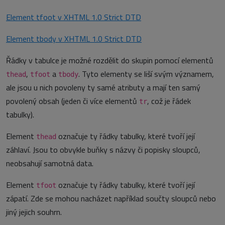
Element tfoot v XHTML 1.0 Strict DTD
Element tbody v XHTML 1.0 Strict DTD
Řádky v tabulce je možné rozdělit do skupin pomocí elementů
,
a
. Tyto elementy se liší svým významem,
thead
tfoot
tbody
ale jsou u nich povoleny ty samé atributy a mají ten samý
povolený obsah (jeden či více elementů
, což je řádek
tr
tabulky).
Element
označuje ty řádky tabulky, které tvoří její
thead
záhlaví. Jsou to obvykle buňky s názvy či popisky sloupců,
neobsahují samotná data.
Element
označuje ty řádky tabulky, které tvoří její
tfoot
zápatí. Zde se mohou nacházet například součty sloupců nebo
jiný jejich souhrn.