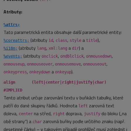
Atributy:
%attrs;
Tato parametrická entita obsahuje další parametrické entity:
(atributy
,
,
a
),
%coreattrs;
id
class
style
title
(atributy
,
a
) a
%i18n;
lang
xml:lang
dir
(atributy
,
,
,
%events;
onclick
ondblclick
onmousedown
,
,
,
,
onmouseup
onmouseover
onmousemove
onmouseout
,
a
).
onkeypress
onkeydown
onkeyup
align (left|center|right|justify|char)
#IMPLIED
Tento atribut určuje zarovnání textu v buňkách tabulky, které
patří do dané skupiny řádků. Hodnota
zarovná text
left
doleva,
na střed,
doprava,
do bloku („na
center
right
justify
obě strany“) a
zarovná buňky podle určitého znaku (např.
char
desetinné čárky) – v takovém případě prohlížeč musí zohlednit i