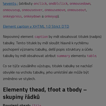
(atributy
,
,
,
%events;
onclick
ondblclick
onmousedown
,
,
,
,
onmouseup
onmouseover
onmousemove
onmouseout
,
a
).
onkeypress
onkeydown
onkeyup
Element caption v XHTML 1.0 Strict DTD
Nepovinný element
by měl obsahovat titulek (nadpis)
caption
tabulky. Tento titulek by měl sloužit hlavně k rychlému
pochopení významu tabulky, delší popis struktury a účelu
tabulky by měl obsahovat atribut
elementu
.
summary
table
Co se týče vizuálního výstupu, titulek tabulky se nachází
obvykle na vrcholu tabulky, jeho umístění ale může být
změněno ve stylech.
Elementy thead, tfoot a tbody –
skupiny řádků
Povolený obsah:
(tr)+