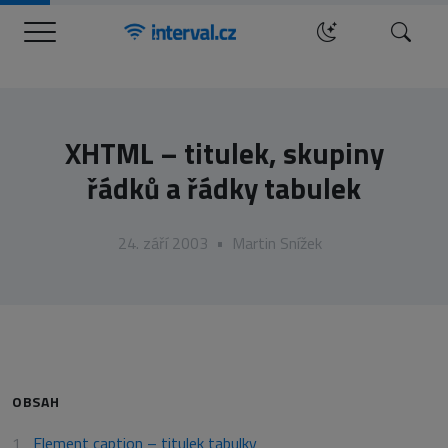
Menu
Hledat
XHTML – titulek, skupiny
řádků a řádky tabulek
24. září 2003
•
Martin Snížek
OBSAH
Element caption – titulek tabulky