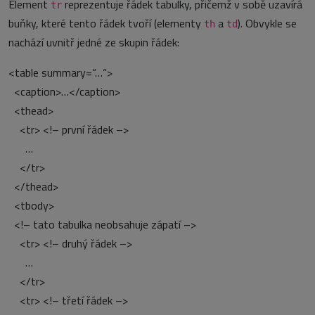
Element
reprezentuje řádek tabulky, přičemž v sobě uzavírá
tr
buňky, které tento řádek tvoří (elementy
a
). Obvykle se
th
td
nachází uvnitř jedné ze skupin řádek:
<table summary=“…“>
<caption>…</caption>
<thead>
<tr> <!– první řádek –>
…
</tr>
</thead>
<tbody>
<!– tato tabulka neobsahuje zápatí –>
<tr> <!– druhý řádek –>
…
</tr>
<tr> <!– třetí řádek –>