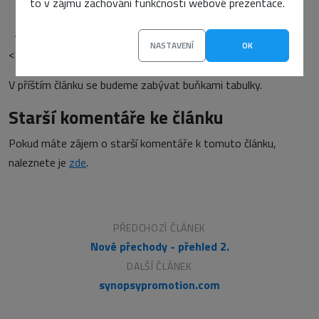
to v zájmu zachování funkčnosti webové prezentace.
…
</tr>
NASTAVENÍ
OK
</table>
V příštím článku se budeme zabývat buňkami tabulky.
Starší komentáře ke článku
Pokud máte zájem o starší komentáře k tomuto článku,
naleznete je
zde
.
PŘEDCHOZÍ ČLÁNEK
Nové přechody - přehled 2.
DALŠÍ ČLÁNEK
synopsypromotion.com