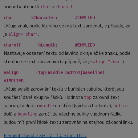
hodnoty atributů
a
.
char
charoff
char %Character; #IMPLIED
Určuje znak, podle kterého se má text zarovnat, v případě, že
je
.
align="char"
charoff %Length; #IMPLIED
Nastavuje odsazení textu od levého okraje až ke znaku, podle
kterého se text zarovnává (v případě, že je
).
align="char"
valign (top|middle|bottom|baseline)
#IMPLIED
Určuje svislé zarovnání textu v buňkách tabulky, které jsou
součástí dané skupiny řádků. Hodnota
zarovná text
top
nahoru, hodnota
na střed (výchozí hodnota),
middle
bottom
dolů a
zaručí, že všechny buňky v jednom řádku
baseline
budou mít první řádek textu zarovnán na stejnou základní linku.
Element thead v XHTML 1.0 Strict DTD