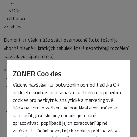
…
</tr>
</tbody>
</table>
Element
však může stát i osamoceně (toto řešení je
tr
vhodné hlavně u krátkých tabulek, které nepotřebují rozdělení
na záhlaví, zápatí a tělo):
<table summary=“…“>
ZONER Cookies
<caption>…</caption>
Vážený návštěvníku, potvrzením pomocí tlačítka OK
<tr> <!– první řádek –>
udělujete souhlas nám a našim partnerům s použitím
…
cookies pro nezbytné, analytické a marketingové
</tr>
účely na tomto zařízení. Volbou Nastavení můžete
<tr> <!– druhý řádek –>
sami určit, jaké skupiny cookies je možné
…
zpracovávat, popřípadě jejich zpracování úplně
</tr>
zakázat. Ukládání nezbytných cookies probíhá vždy, a
<tr> <!– třetí řádek –>