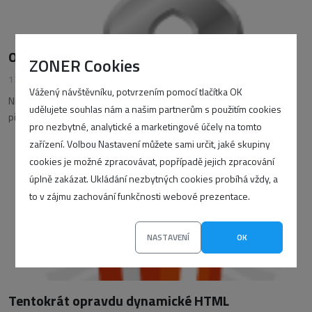
Osm užitečných validátorů pro webmastery
ZONER Cookies
17. června 2010
•
Karel Kilián
Vážený návštěvníku, potvrzením pomocí tlačítka OK
Nikdo není neomylný, což platí i pro webmastery. V tomto článku vám
udělujete souhlas nám a našim partnerům s použitím cookies
představím osm validátorů, jež zkontrolují vaše webové stránky.
pro nezbytné, analytické a marketingové účely na tomto
zařízení. Volbou Nastavení můžete sami určit, jaké skupiny
cookies je možné zpracovávat, popřípadě jejich zpracování
úplně zakázat. Ukládání nezbytných cookies probíhá vždy, a
to v zájmu zachování funkčnosti webové prezentace.
NASTAVENÍ
OK
Tentokrát opravdu dynamické HTML