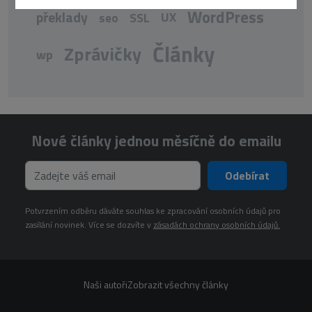
WordPress
překlady
UX
seo
SSL
Články
Zprávičky
wp
Nové články jednou měsíčně do emailu
Odebírat
Potvrzením odběru dáváte souhlas ke zpracování osobních údajů pro
zasílání novinek. Více se dozvíte v
zásadách ochrany osobních údajů.
Naši autoři
Zobrazit všechny články