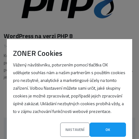
WordPress na verzi PHP 8
14. prosince 2020
•
Daniel Šenkyřík
ZONER Cookies
Koncem listopadu vyšla první stabilní verze PHP 8.0.0 určená i pro
produkční prostředí. Vzhledem k tomu, že PHP ve verzi 7.3 přišlo o
Vážený návštěvníku, potvrzením pomocí tlačítka OK
podporu před pár dny a verze 7.4 o ni přijde v listopadu příštího roku,
udělujete souhlas nám a našim partnerům s použitím cookies
je ideální popřemýšlet nad aktualizací
pro nezbytné, analytické a marketingové účely na tomto
zařízení. Volbou Nastavení můžete sami určit, jaké skupiny
cookies je možné zpracovávat, popřípadě jejich zpracování
úplně zakázat. Ukládání nezbytných cookies probíhá vždy, a
to v zájmu zachování funkčnosti webové prezentace.
NASTAVENÍ
OK
korektor
oop-php
CSS
google