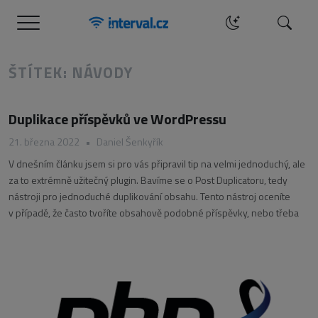
Menu
Hledat
ŠTÍTEK: NÁVODY
Duplikace příspěvků ve WordPressu
21. března 2022
•
Daniel Šenkyřík
V dnešním článku jsem si pro vás připravil tip na velmi jednoduchý, ale
za to extrémně užitečný plugin. Bavíme se o Post Duplicatoru, tedy
nástroji pro jednoduché duplikování obsahu. Tento nástroj oceníte
v případě, že často tvoříte obsahově podobné příspěvky, nebo třeba