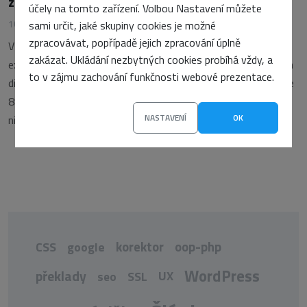
záleží?
účely na tomto zařízení. Volbou Nastavení můžete
10. dubna 2024
•
Jessica Nováková
sami určit, jaké skupiny cookies je možné
zpracovávat, popřípadě jejich zpracování úplně
V dnešním digitálním světě je kvalitní UX (z angl. user
zakázat. Ukládání nezbytných cookies probíhá vždy, a
experience, uživatelský zážitek) klíčovým faktorem pro úspěch
to v zájmu zachování funkčnosti webové prezentace.
digitálních produktů a služeb. V nedávné studii vyšlo najevo, že
88 % uživatelů se na web se špatným UX pravděpodobně už
NASTAVENÍ
OK
nikdy nevrátí (zdroj). Nedostatečně navržené
korektor
oop-php
CSS
google
WordPress
překlady
UX
seo
SSL