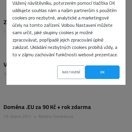
Vážený návštěvníku, potvrzením pomocí tlačítka OK
udělujete souhlas nám a našim partnerům s použitím
cookies pro nezbytné, analytické a marketingové
Zabezpečujete citlivá data na internetu?
účely na tomto zařízení. Volbou Nastavení můžete
13. května 2011
•
Martina Tománková
sami určit, jaké skupiny cookies je možné
zpracovávat, popřípadě jejich zpracování úplně
zakázat. Ukládání nezbytných cookies probíhá vždy, a
to v zájmu zachování funkčnosti webové prezentace.
Vlastní server za 495 Kč měsíčně
NASTAVENÍ
OK
26. dubna 2011
•
Martina Tománková
Doména .EU za 90 Kč + rok zdarma
19. dubna 2011
•
Martina Tománková