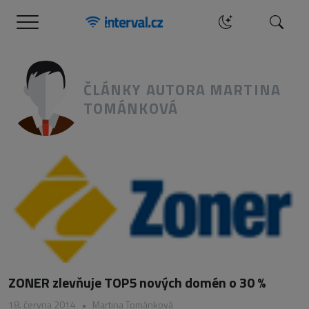
Menu
Hledat
ČLÁNKY AUTORA MARTINA
TOMÁNKOVÁ
ZONER zlevňuje TOP5 nových domén o 30 %
18. června 2014
•
Martina Tománková