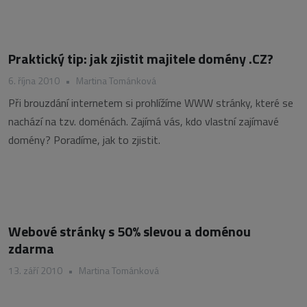
Praktický tip: jak zjistit majitele domény .CZ?
6. října 2010
•
Martina Tománková
Při brouzdání internetem si prohlížíme WWW stránky, které se
nachází na tzv. doménách. Zajímá vás, kdo vlastní zajímavé
domény? Poradíme, jak to zjistit.
Webové stránky s 50% slevou a doménou
zdarma
13. září 2010
•
Martina Tománková