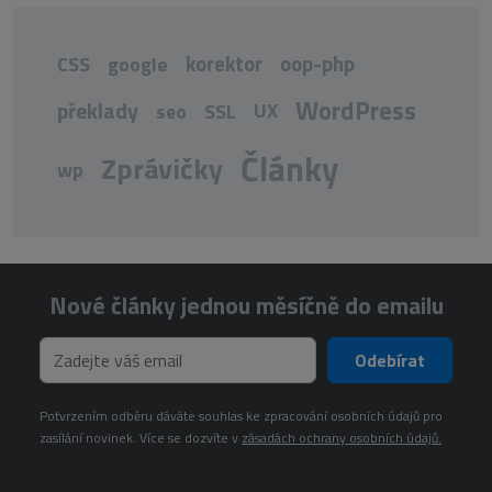
korektor
oop-php
CSS
google
WordPress
překlady
UX
seo
SSL
Články
Zprávičky
wp
Nové články jednou měsíčně do emailu
Odebírat
Potvrzením odběru dáváte souhlas ke zpracování osobních údajů pro
zasílání novinek. Více se dozvíte v
zásadách ochrany osobních údajů.