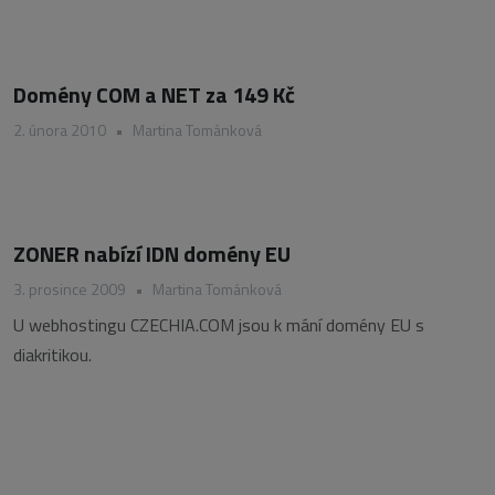
Domény COM a NET za 149 Kč
2. února 2010
•
Martina Tománková
ZONER nabízí IDN domény EU
3. prosince 2009
•
Martina Tománková
U webhostingu CZECHIA.COM jsou k mání domény EU s
diakritikou.