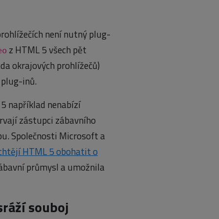
prohlížečích není nutný plug-
z HTML 5 všech pět
eo
řada okrajových prohlížečů)
plug-inů.
 5 například nenabízí
trvají zástupci zábavního
bu. Společnosti Microsoft a
a chtějí HTML 5 obohatit o
 zábavní průmysl a umožnila
sráží souboj