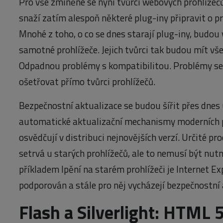
Pro vše zmíněné se nyní tvůrci webových prohlížeč
snaží zatím alespoň některé plug-iny připravit o prác
Mnohé z toho, o co se dnes starají plug-iny, budo
samotné prohlížeče. Jejich tvůrci tak budou mít vše
Odpadnou problémy s kompatibilitou. Problémy se 
ošetřovat přímo tvůrci prohlížečů.
Bezpečnostní aktualizace se budou šířit přes dnes
automatické aktualizační mechanismy moderních pr
osvědčují v distribuci nejnovějších verzí. Určité pr
setrvá u starých prohlížečů, ale to nemusí být nut
příkladem lpění na starém prohlížeči je Internet Ex
podporován a stále pro něj vycházejí bezpečnostní 
Flash a Silverlight: HTML 5