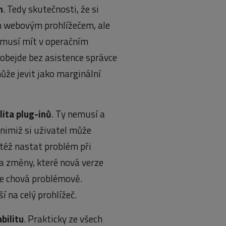
h
. Tedy skutečnosti, že si
m webovým prohlížečem, ale
emusí mít v operačním
obejde bez asistence správce
ůže jevit jako marginální
lita plug-inů
. Ty nemusí a
 nimiž si uživatel může
též nastat problém při
na změny, které nová verze
se chová problémově.
 na celý prohlížeč.
bilitu
. Prakticky ze všech