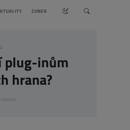
Hledat
KTUALITY
ZONER
G
í plug-inům
ch hrana?
ří Macich