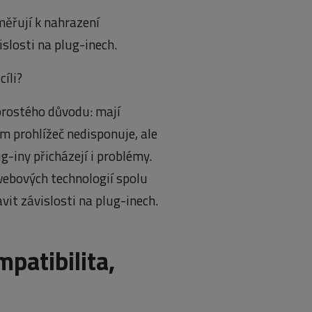
měřují k nahrazení
islosti na plug-inech.
íli?
 prostého důvodu: mají
m prohlížeč nedisponuje, ale
g-iny přicházejí i problémy.
webových technologií spolu
it závislosti na plug-inech.
patibilita,