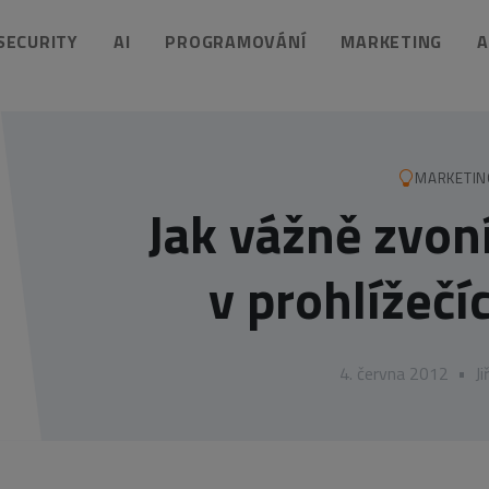
 SECURITY
AI
PROGRAMOVÁNÍ
MARKETING
A
MARKETIN
Jak vážně zvon
v prohlížečí
4. června 2012
•
Ji