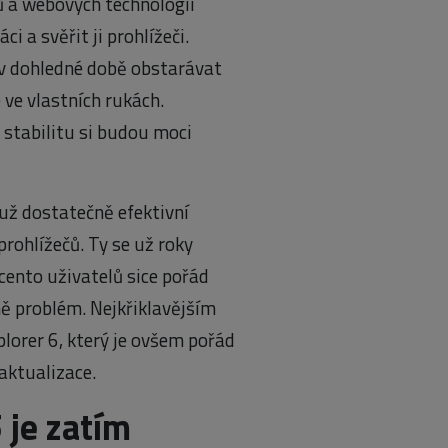
ů a webových technologií
i a svěřit ji prohlížeči.
u v dohledné době obstarávat
 ve vlastních rukách.
stabilitu si budou moci
 už dostatečně efektivní
ohlížečů. Ty se už roky
ocento uživatelů sice pořád
ně problém. Nejkřiklavějším
plorer 6, který je ovšem pořád
aktualizace.
 je zatím