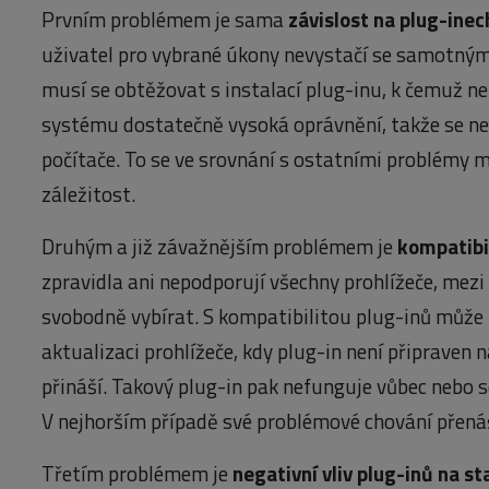
Prvním problémem je sama
závislost na plug-inec
uživatel pro vybrané úkony nevystačí se samotný
musí se obtěžovat s instalací plug-inu, k čemuž n
systému dostatečně vysoká oprávnění, takže se ne
počítače. To se ve srovnání s ostatními problémy m
záležitost.
Druhým a již závažnějším problémem je
kompatibi
zpravidla ani nepodporují všechny prohlížeče, mezi
svobodně vybírat. S kompatibilitou plug-inů může 
aktualizaci prohlížeče, kdy plug-in není připraven 
přináší. Takový plug-in pak nefunguje vůbec nebo 
V nejhorším případě své problémové chování přenáší
Třetím problémem je
negativní vliv plug-inů na sta