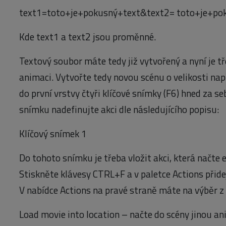
text1=toto+je+pokusný+text&text2= toto+je+po
Kde text1 a text2 jsou proměnné.
Textový soubor máte tedy již vytvořený a nyní je 
animaci. Vytvořte tedy novou scénu o velikosti nap
do první vrstvy čtyři klíčové snímky (F6) hned za s
snímku nadefinujte akci dle následujícího popisu:
Klíčový snímek 1
Do tohoto snímku je třeba vložit akci, která načte 
Stiskněte klávesy CTRL+F a v paletce Actions přid
V nabídce Actions na pravé straně máte na výběr z
Load movie into location – načte do scény jinou a