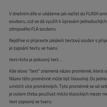
V dnešním díle si ukážeme jak načíst do FLASH ani
souboru, což se dá využít k úpravám jednoduchých 
zdrojového FLA souboru.
Nejdříve si připravte jakýkoli textový soubor s př
je zapsání textu ve tvaru:
text=toto je pokusný text…
Kde slovo "text" znamená název proměnné, která s
Název této proměnné může být libovolný. Do jedn
umístit více proměnných. Tyto proměnné se od se
je ovšem třeba používat místo klasických mezer me
text zapsaný ve tvaru: