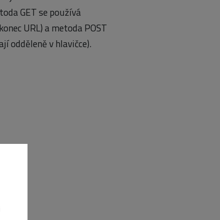
etoda GET se používá
a konec URL) a metoda POST
jí odděleně v hlavičce).
i