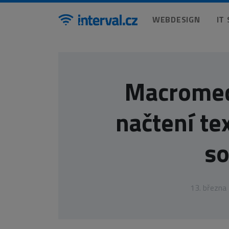
WEBDESIGN
IT
Macromed
načtení te
s
13. března