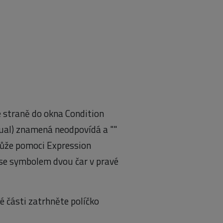
vé straně do okna Condition
equal) znamená neodpovídá a ""
může pomoci Expression
o se symbolem dvou čar v pravé
vé části zatrhněte políčko