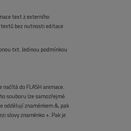
mace text z externího
textů bez nutnosti editace
íponou txt. Jedinou podmínkou
e načítá do FLASH animace.
oho souboru lze samozřejmě
be oddělují znaménkem &, pak
zi slovy znaménko +. Pak je