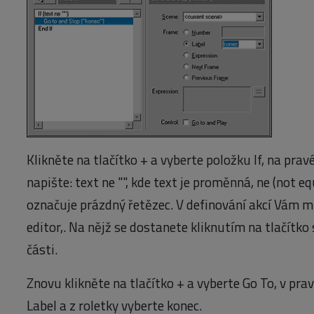
Klikněte na tlačítko + a vyberte položku If, na pra
napište: text ne "", kde text je proměnná, ne (not 
označuje prázdný řetězec. V definování akcí Vám 
editor,. Na nějž se dostanete kliknutím na tlačítk
části.
Znovu klikněte na tlačítko + a vyberte Go To, v pra
Label a z roletky vyberte konec.