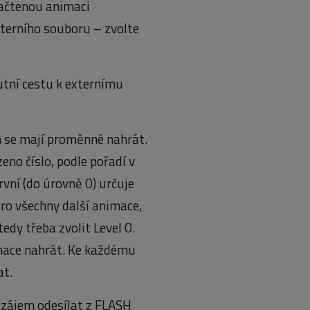
načtenou animaci
xterního souboru – zvolte
lutní cestu k externímu
am se mají proměnné nahrát.
eno číslo, podle pořadí v
rvní (do úrovně 0) určuje
ro všechny další animace,
edy třeba zvolit Level 0.
imace nahrát. Ke každému
at.
 zájem odesílat z FLASH