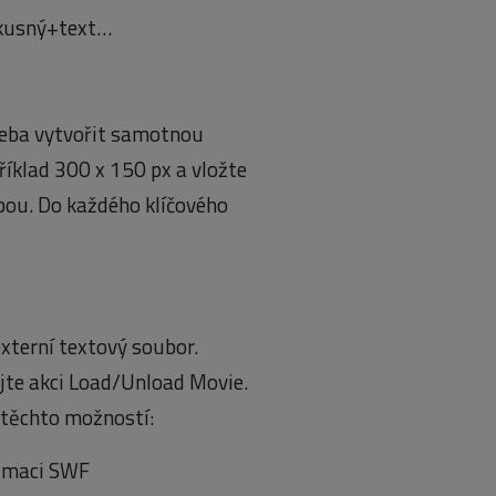
kusný+text…
třeba vytvořit samotnou
říklad 300 x 150 px a vložte
ebou. Do každého klíčového
externí textový soubor.
ejte akci Load/Unload Movie.
 těchto možností:
nimaci SWF