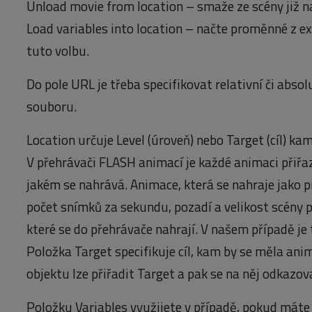
Unload movie from location – smaže ze scény již 
Load variables into location – načte proměnné z e
tuto volbu.
Do pole URL je třeba specifikovat relativní či abso
souboru.
Location určuje Level (úroveň) nebo Target (cíl) k
V přehrávači FLASH animací je každé animaci přiřaz
jakém se nahrává. Animace, která se nahraje jako p
počet snímků za sekundu, pozadí a velikost scény p
které se do přehrávače nahrají. V našem případě je t
Položka Target specifikuje cíl, kam by se měla an
objektu lze přiřadit Target a pak se na něj odkazov
Položku Variables využijete v případě, pokud máte