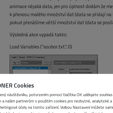
animace nějaká data, jen pro úplnost dodám že m
k přenosu malého množství dat (data se přidají n
pokud přenášíme větší množství dat (data se posíla
Výsledná akce vypadá takto:
Load Variables ("soubor.txt", 0)
ONER Cookies
ený návštěvníku, potvrzením pomocí tlačítka OK udělujete souhlas
 a našim partnerům s použitím cookies pro nezbytné, analytické a
ketingové účely na tomto zařízení. Volbou Nastavení můžete sam