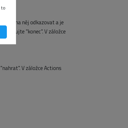
 to
eme se na něj odkazovat a je
pojmenujte "konec". V záložce
"nahrat". V záložce Actions