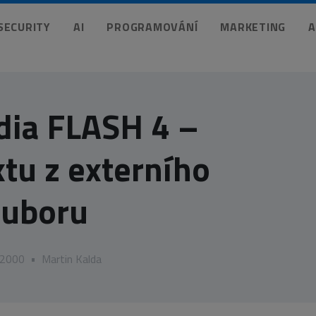
 SECURITY
AI
PROGRAMOVÁNÍ
MARKETING
A
ia FLASH 4 –
xtu z externího
ouboru
 2000
•
Martin Kalda