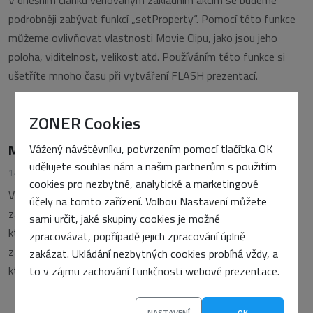
V dnešním článku věnovaným základním akcím se budeme
podrobněji zabývat funkcí „setProperty“. Pomocí této funkce
můžeme ovlivňovat vlastnosti Movie Clipu, jako jsou jeho
poloha, viditelnost, velikost atd. Používáním této funkce si
ušetříte mnoho času při vytváření FLASH prezentací.
ZONER Cookies
Macromedia FLASH 5 – základní akce 2.
Vážený návštěvníku, potvrzením pomocí tlačítka OK
udělujete souhlas nám a našim partnerům s použitím
14. února 2001
•
Martin Kalda
cookies pro nezbytné, analytické a marketingové
V dnešním dílu budeme pokračovat ve výkladu některých
účely na tomto zařízení. Volbou Nastavení můžete
základních akcí. Dnes se budeme věnovat funkci „loadMovie“,
sami určit, jaké skupiny cookies je možné
kterou jistě využije každý kdo tvoří prezentace ve FLASH a
zpracovávat, popřípadě jejich zpracování úplně
záleží mu na tom, aby si uživatelé stahovali jen ty data, o
zakázat. Ukládání nezbytných cookies probíhá vždy, a
které mají
to v zájmu zachování funkčnosti webové prezentace.
NASTAVENÍ
OK