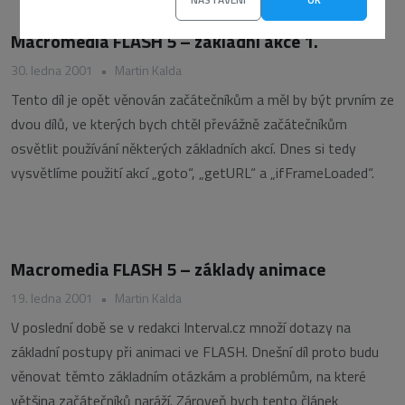
Macromedia FLASH 5 – základní akce 1.
30. ledna 2001
•
Martin Kalda
Tento díl je opět věnován začátečníkům a měl by být prvním ze
dvou dílů, ve kterých bych chtěl převážně začátečníkům
osvětlit používání některých základních akcí. Dnes si tedy
vysvětlíme použití akcí „goto“, „getURL“ a „ifFrameLoaded“.
Macromedia FLASH 5 – základy animace
19. ledna 2001
•
Martin Kalda
V poslední době se v redakci Interval.cz množí dotazy na
základní postupy při animaci ve FLASH. Dnešní díl proto budu
věnovat těmto základním otázkám a problémům, na které
většina začátečníků naráží. Zároveň bych tento článek