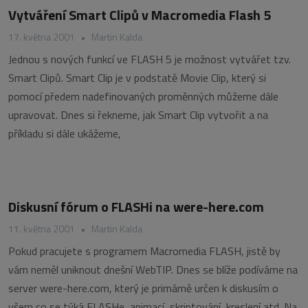
Vytváření Smart Clipů v Macromedia Flash 5
17. května 2001
•
Martin Kalda
Jednou s nových funkcí ve FLASH 5 je možnost vytvářet tzv.
Smart Clipů. Smart Clip je v podstatě Movie Clip, který si
pomocí předem nadefinovaných proměnných můžeme dále
upravovat. Dnes si řekneme, jak Smart Clip vytvořit a na
příkladu si dále ukážeme,
Diskusní fórum o FLASHi na were-here.com
11. května 2001
•
Martin Kalda
Pokud pracujete s programem Macromedia FLASH, jistě by
vám neměl uniknout dnešní WebTIP. Dnes se blíže podíváme na
server were-here.com, který je primárně určen k diskusím o
všem co se týká FLASHe, animací, skriptování, kreslení atd. Na