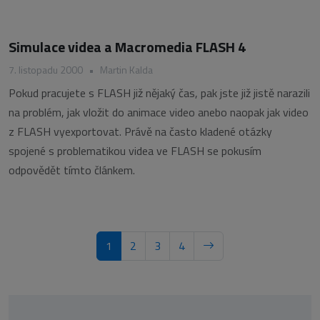
Simulace videa a Macromedia FLASH 4
7. listopadu 2000
•
Martin Kalda
Pokud pracujete s FLASH již nějaký čas, pak jste již jistě narazili
na problém, jak vložit do animace video anebo naopak jak video
z FLASH vyexportovat. Právě na často kladené otázky
spojené s problematikou videa ve FLASH se pokusím
odpovědět tímto článkem.
1
2
3
4