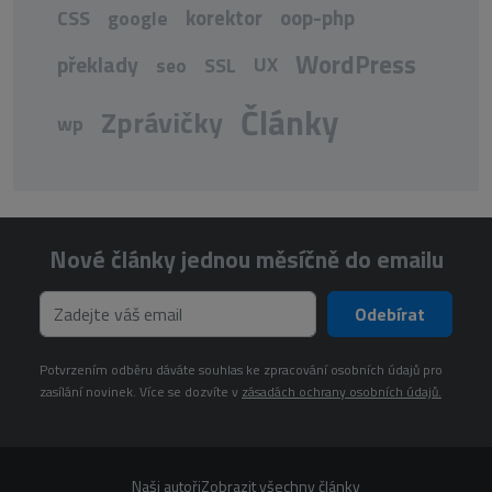
korektor
oop-php
CSS
google
WordPress
překlady
UX
seo
SSL
Články
Zprávičky
wp
Nové články jednou měsíčně do emailu
Odebírat
Potvrzením odběru dáváte souhlas ke zpracování osobních údajů pro
zasílání novinek. Více se dozvíte v
zásadách ochrany osobních údajů.
Naši autoři
Zobrazit všechny články