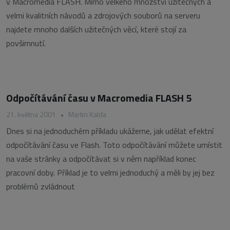
v Macromedia FLASH. Mimo velkého množství užitečných a
velmi kvalitních návodů a zdrojových souborů na serveru
najdete mnoho dalších užitečných věcí, které stojí za
povšimnutí.
Odpočítávání času v Macromedia FLASH 5
21. května 2001
•
Martin Kalda
Dnes si na jednoduchém příkladu ukážeme, jak udělat efektní
odpočítávání času ve Flash. Toto odpočítávání můžete umístit
na vaše stránky a odpočítávat si v něm například konec
pracovní doby. Příklad je to velmi jednoduchý a měli by jej bez
problémů zvládnout