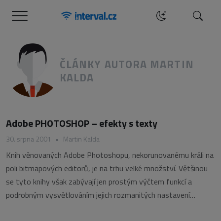
Menu
Hledat
ČLÁNKY AUTORA MARTIN
KALDA
Adobe PHOTOSHOP – efekty s texty
30. srpna 2001
•
Martin Kalda
Knih věnovaných Adobe Photoshopu, nekorunovanému králi na
poli bitmapových editorů, je na trhu velké množství. Většinou
se tyto knihy však zabývají jen prostým výčtem funkcí a
podrobným vysvětlováním jejich rozmanitých nastavení…