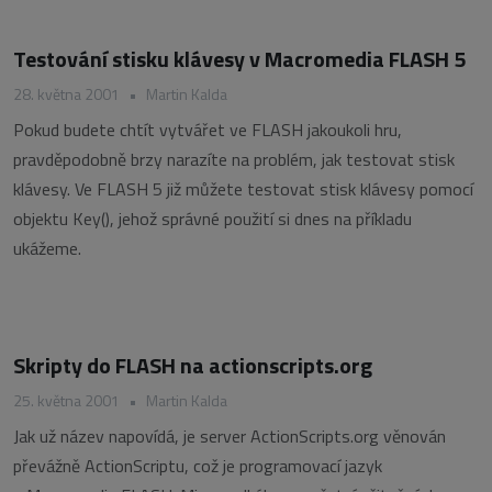
Testování stisku klávesy v Macromedia FLASH 5
28. května 2001
•
Martin Kalda
Pokud budete chtít vytvářet ve FLASH jakoukoli hru,
pravděpodobně brzy narazíte na problém, jak testovat stisk
klávesy. Ve FLASH 5 již můžete testovat stisk klávesy pomocí
objektu Key(), jehož správné použití si dnes na příkladu
ukážeme.
Skripty do FLASH na actionscripts.org
25. května 2001
•
Martin Kalda
Jak už název napovídá, je server ActionScripts.org věnován
převážně ActionScriptu, což je programovací jazyk