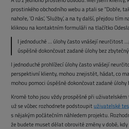
prostinkého obchodního webu a ptali se “Dobře, tak
nahoře, ’O nás’, ’Služby’, a na ty další, přejdou tím 
kliknou na kontaktním formuláři na tlačítko Odesla
I jednoduché … úlohy často vnášejí neurčitost
úspěšně dokončovat zadané úlohy bez zbytečný
I jednoduché prohlížecí úlohy často vnášejí neurčit
perspektivní klienty, mohou znejistět, hádat, co ma
mohou pomoci úspěšně dokončovat zadané úlohy b
Kromě toho jsou vždy prospěšné při uživatelském 
už se vůbec rozhodnete podstoupit
uživatelské te
s nějakým počátečním náhledem projektu. Rozhodně
že budete muset dělat obrovité změny v době, kdy 