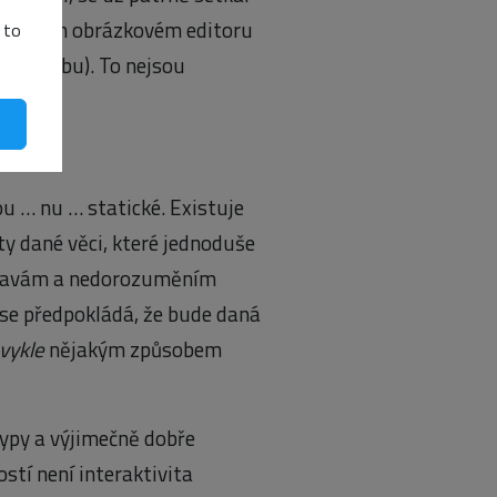
 v nějakém obrázkovém editoru
 to
resy webu). To nejsou
ou … nu … statické. Existuje
ty dané věci, které jednoduše
stavám a nedorozuměním
 se předpokládá, že bude daná
vykle
nějakým způsobem
ypy a výjimečně dobře
stí není interaktivita