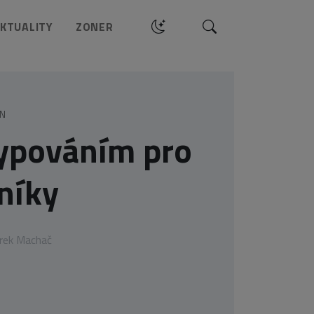
Hledat
KTUALITY
ZONER
GN
ypováním pro
níky
rek Machač