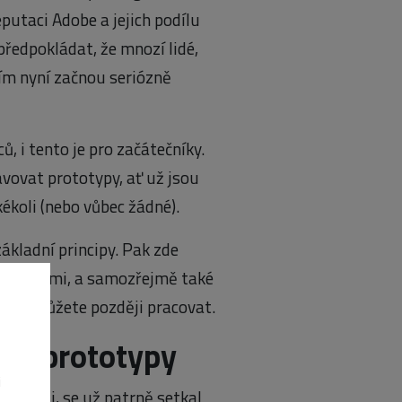
putaci Adobe a jejich podílu
ředpokládat, že mnozí lidé,
jím nyní začnou seriózně
, i tento je pro začátečníky.
tavovat prototypy, ať už jsou
kékoli (nebo vůbec žádné).
kladní principy. Pak zde
formacemi, a samozřejmě také
nimiž můžete později pracovat.
us prototypy
i
 branži, se už patrně setkal