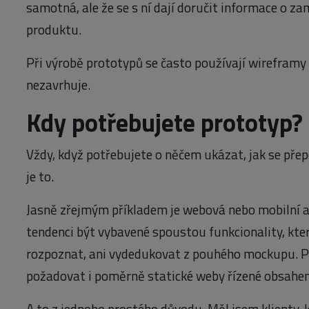
samotná, ale že se s ní dají doručit informace o z
produktu.
Při výrobě prototypů se často používají wireframy 
nezavrhuje.
Kdy potřebujete prototyp?
Vždy, když potřebujete o něčem ukázat, jak se pře
je to.
Jasně zřejmým příkladem je webová nebo mobilní ap
tendenci být vybavené spoustou funkcionality, kte
rozpoznat, ani vydedukovat z pouhého mockupu. 
požadovat i poměrně statické weby řízené obsahe
A to z jednoho prostého důvodu. Měl jsem klienty, 