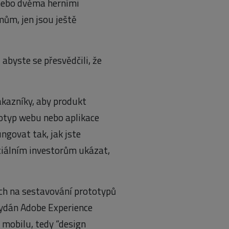
 nebo dvěma herními
ům, jen jsou ještě
abyste se přesvědčili, že
zákazníky, aby produkt
totyp webu nebo aplikace
ungovat tak, jak jste
ciálním investorům ukázat,
ch na sestavování prototypů
 vydán Adobe Experience
 mobilu, tedy “design