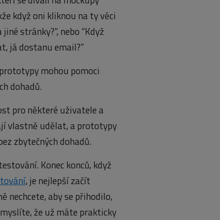
že když oni kliknou na ty věci
na jiné stránky?”, nebo “Když
t, já dostanu email?”
 …prototypy mohou pomoci
ch dohadů.
ost pro některé uživatele a
jí vlastně udělat, a prototypy
ez zbytečných dohadů.
testování. Konec konců, když
stování
, je nejlepší začít
 nechcete, aby se přihodilo,
myslíte, že už máte prakticky