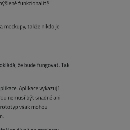
amýšlené funkcionalitě
a mockupy, takže nikdo je
pokládá, že bude fungovat. Tak
likace. Aplikace vykazují
rou nemusí být snadné ani
Prototyp však mohou
m.
kteří se dívali na mockupy