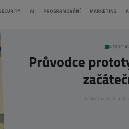
 SECURITY
AI
PROGRAMOVÁNÍ
MARKETING
A
WEBDESI
Průvodce protot
začáteč
12. května 2016
•
Ma