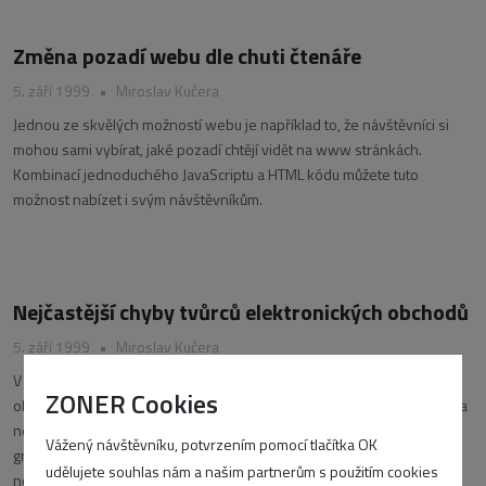
Změna pozadí webu dle chuti čtenáře
5. září 1999
•
Miroslav Kučera
Jednou ze skvělých možností webu je například to, že návštěvníci si
mohou sami vybírat, jaké pozadí chtějí vidět na www stránkách.
Kombinací jednoduchého JavaScriptu a HTML kódu můžete tuto
možnost nabízet i svým návštěvníkům.
Nejčastější chyby tvůrců elektronických obchodů
5. září 1999
•
Miroslav Kučera
V dnešní době existuje na českém Internetu mnoho elektronických
ZONER Cookies
obchodů – některé jsou lepší, některé jsou horší, ale převážná většina
nedodržuje několik základních zásad týkajících se samotného
Vážený návštěvníku, potvrzením pomocí tlačítka OK
grafického vzhledu prodejny a zboží v něm umístněného. Zkusme si
udělujete souhlas nám a našim partnerům s použitím cookies
některé tyto nedostatky shrnout…