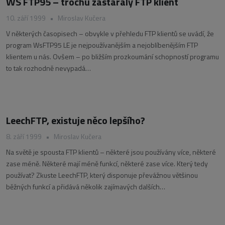
WS FTP95 – trochu zastaralý FTP klient
10. září 1999
•
Miroslav Kučera
V některých časopisech – obvykle v přehledu FTP klientů se uvádí, že
program WsFTP95 LE je nejpoužívanějším a nejoblíbenějším FTP
klientem u nás. Ovšem – po bližším prozkoumání schopností programu
to tak rozhodně nevypadá…
LeechFTP, existuje něco lepšího?
8. září 1999
•
Miroslav Kučera
Na světě je spousta FTP klientů – některé jsou používány více, některé
zase méně. Některé mají méně funkcí, některé zase více. Který tedy
používat? Zkuste LeechFTP, který disponuje převážnou většinou
běžných funkcí a přidává několik zajímavých dalších…