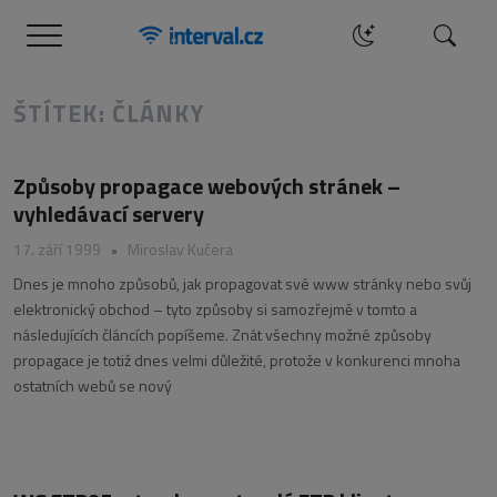
Menu
Hledat
ŠTÍTEK: ČLÁNKY
Způsoby propagace webových stránek –
vyhledávací servery
17. září 1999
•
Miroslav Kučera
Dnes je mnoho způsobů, jak propagovat své www stránky nebo svůj
elektronický obchod – tyto způsoby si samozřejmě v tomto a
následujících článcích popíšeme. Znát všechny možné způsoby
propagace je totiž dnes velmi důležité, protože v konkurenci mnoha
ostatních webů se nový