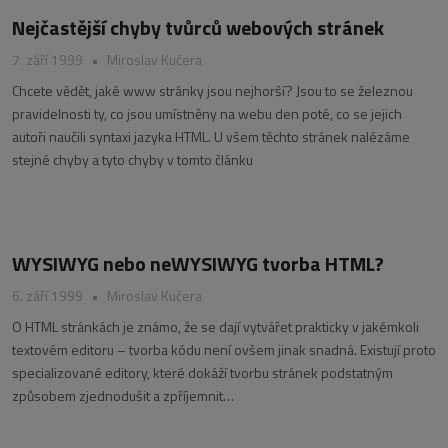
Nejčastější chyby tvůrců webových stránek
7. září 1999
•
Miroslav Kučera
Chcete vědět, jaké www stránky jsou nejhorší? Jsou to se železnou
pravidelnosti ty, co jsou umístněny na webu den poté, co se jejich
autoři naučili syntaxi jazyka HTML. U všem těchto stránek nalézáme
stejné chyby a tyto chyby v tomto článku
WYSIWYG nebo neWYSIWYG tvorba HTML?
6. září 1999
•
Miroslav Kučera
O HTML stránkách je známo, že se dají vytvářet prakticky v jakémkoli
textovém editoru – tvorba kódu není ovšem jinak snadná. Existují proto
specializované editory, které dokáží tvorbu stránek podstatným
způsobem zjednodušit a zpříjemnit…