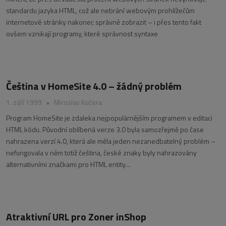
standardu jazyka HTML, což ale nebrání webovým prohlížečům
internetové stránky nakonec správně zobrazit – i přes tento fakt
ovšem vznikají programy, které správnost syntaxe
Čeština v HomeSite 4.0 – žádný problém
1. září 1999
•
Miroslav Kučera
Program HomeSite je zdaleka nejpopulárnějším programem v editaci
HTML kódu. Původní oblíbená verze 3.0 byla samozřejmě po čase
nahrazena verzí 4.0, která ale měla jeden nezanedbatelný problém –
nefungovala v něm totiž čeština, české znaky byly nahrazovány
alternativními značkami pro HTML entity…
Atraktivní URL pro Zoner inShop