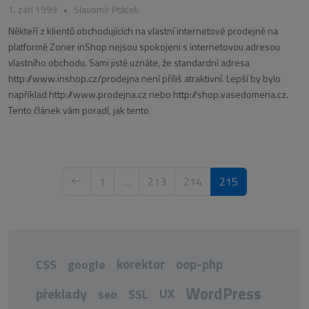
1. září 1999
•
Slavomír Ptáček
Někteří z klientů obchodujících na vlastní internetové prodejně na
platformě Zoner inShop nejsou spokojeni s internetovou adresou
vlastního obchodu. Sami jistě uznáte, že standardní adresa
http://www.inshop.cz/prodejna není příliš atraktivní. Lepší by bylo
například http://www.prodejna.cz nebo http://shop.vasedomena.cz.
Tento článek vám poradí, jak tento
1
…
213
214
215
korektor
oop-php
CSS
google
WordPress
překlady
UX
seo
SSL