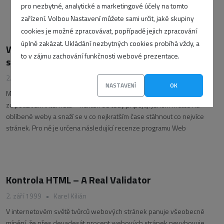
pro nezbytné, analytické a marketingové účely na tomto
zařízení. Volbou Nastavení můžete sami určit, jaké skupiny
cookies je možné zpracovávat, popřípadě jejich zpracování
úplně zakázat. Ukládání nezbytných cookies probíhá vždy, a
Web Downloader 2.2 – stahování webových
to v zájmu zachování funkčnosti webové prezentace.
stránek
2. září 1999
•
Miroslav Kučera
NASTAVENÍ
OK
Mnoha uživatelům Internetu se nelíbí stále vysoké telefonní poplatky
za používání Internetu – někteří se tedy připojují jenom krátce na
oblíbené weby a snaží se v co nejkratším čase stáhnout co nejvíce
stránek. Pro ně je určena následující recenze programu Web
Kontrola HTML – A Real Validator
2. září 1999
•
Karel Kilián
V internetovém světě tvůrců webových stránek panuje všeobecné
mínění, že přes devadesát procent webových stránek nevyhovuje