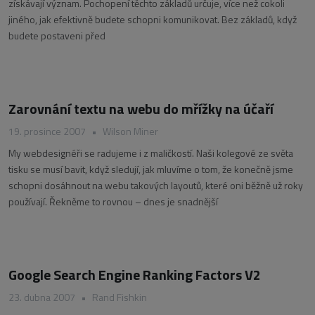
získávají význam. Pochopení těchto základů určuje, více než cokoli
jiného, jak efektivně budete schopni komunikovat. Bez základů, když
budete postaveni před
Zarovnání textu na webu do mřížky na účaří
19. prosince 2007
•
Wilson Miner
My webdesignéři se radujeme i z maličkostí. Naši kolegové ze světa
tisku se musí bavit, když sledují, jak mluvíme o tom, že konečně jsme
schopni dosáhnout na webu takových layoutů, které oni běžně už roky
používají. Řekněme to rovnou – dnes je snadnější
Google Search Engine Ranking Factors V2
23. dubna 2007
•
Rand Fishkin