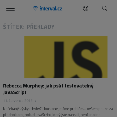
Menu
Hledat
ŠTÍTEK: PŘEKLADY
Rebecca Murphey: jak psát testovatelný
JavaScript
11. července 2013
•
Nečekaný výskyt chyby? Houstone, máme problém… ovšem pouze za
předpokladu, pokud JavaScript, který jste napsali, není snadno