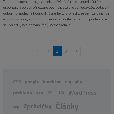
Tento dokument shrnuje „kolektivní vědění“ třiceti sedmi vůdčích
osobností v oblasti přirozené optimalizace pro vyhledávače. Dotázaní
odborníci společně hodnotili různé faktory, o nichž se věří, že ovlivňují
algoritmus Google pro hodnocení stránek (tedy metodu, podle které
se výsledky vyhledávání řadí). Výsledkem je
1
2
3
korektor
oop-php
CSS
google
WordPress
překlady
UX
seo
SSL
Články
Zprávičky
wp