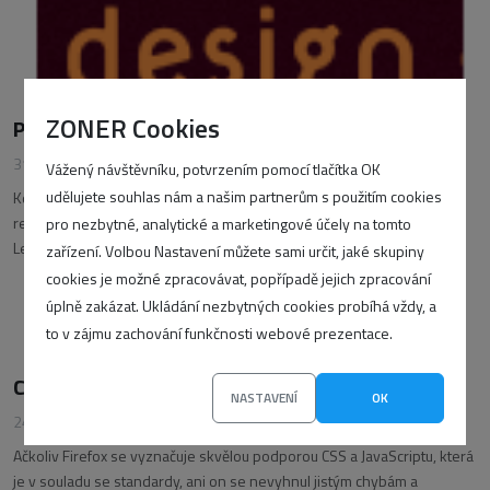
ZONER Cookies
Případová studie: jak udělat redesign stránek?
31. března 2010
•
Lea Alcantara
Vážený návštěvníku, potvrzením pomocí tlačítka OK
udělujete souhlas nám a našim partnerům s použitím cookies
Když si konečně uvědomíte krutou pravdu, že vaše stránky potřebují
redesign, jak byste měli postupovat? S odpovědí pomůže článek od
pro nezbytné, analytické a marketingové účely na tomto
Ley Alcantary.
zařízení. Volbou Nastavení můžete sami určit, jaké skupiny
cookies je možné zpracovávat, popřípadě jejich zpracování
úplně zakázat. Ukládání nezbytných cookies probíhá vždy, a
to v zájmu zachování funkčnosti webové prezentace.
CSS chyby a nekonzistence ve Firefoxu 3.x
NASTAVENÍ
OK
24. března 2010
•
Louis Lazaris
Ačkoliv Firefox se vyznačuje skvělou podporou CSS a JavaScriptu, která
je v souladu se standardy, ani on se nevyhnul jistým chybám a