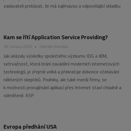
zadavateli prokázat, že má zajímavou a odpovídající skladbu
Kam se řítí Application Service Providing?
28. června 2002
•
Zdeněk Hrazdila
Jak ukázaly výsledky společného výzkumu IDG a IBM,
setrvačnost, která brání zavádění moderních internetových
technologií, je zřejmě velká a překračuje dokonce očekávání
některých skeptiků. Podniky, ale také menší firmy, se
k možnosti pronajímání aplikací přes Internet staví chladně a
odměřeně. ASP
Evropa předhání USA