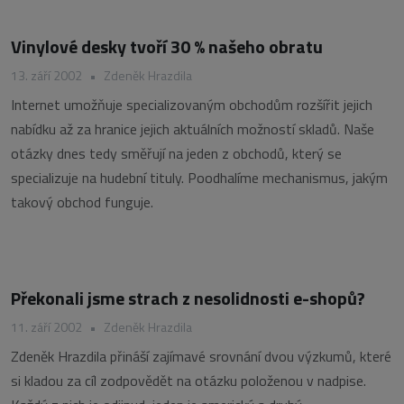
Vinylové desky tvoří 30 % našeho obratu
13. září 2002
•
Zdeněk Hrazdila
Internet umožňuje specializovaným obchodům rozšířit jejich
nabídku až za hranice jejich aktuálních možností skladů. Naše
otázky dnes tedy směřují na jeden z obchodů, který se
specializuje na hudební tituly. Poodhalíme mechanismus, jakým
takový obchod funguje.
Překonali jsme strach z nesolidnosti e-shopů?
11. září 2002
•
Zdeněk Hrazdila
Zdeněk Hrazdila přináší zajímavé srovnání dvou výzkumů, které
si kladou za cíl zodpovědět na otázku položenou v nadpise.