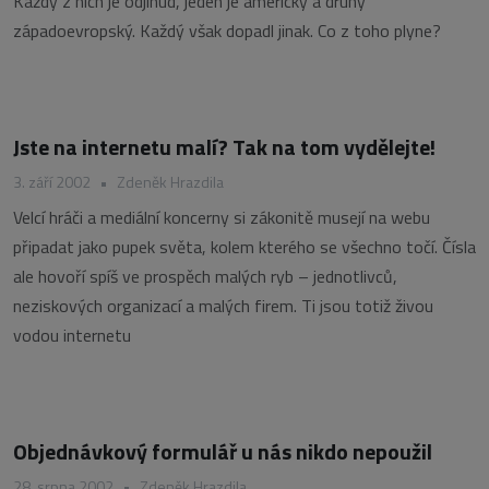
Každý z nich je odjinud, jeden je americký a druhý
západoevropský. Každý však dopadl jinak. Co z toho plyne?
Jste na internetu malí? Tak na tom vydělejte!
3. září 2002
•
Zdeněk Hrazdila
Velcí hráči a mediální koncerny si zákonitě musejí na webu
připadat jako pupek světa, kolem kterého se všechno točí. Čísla
ale hovoří spíš ve prospěch malých ryb – jednotlivců,
neziskových organizací a malých firem. Ti jsou totiž živou
vodou internetu
Objednávkový formulář u nás nikdo nepoužil
28. srpna 2002
•
Zdeněk Hrazdila