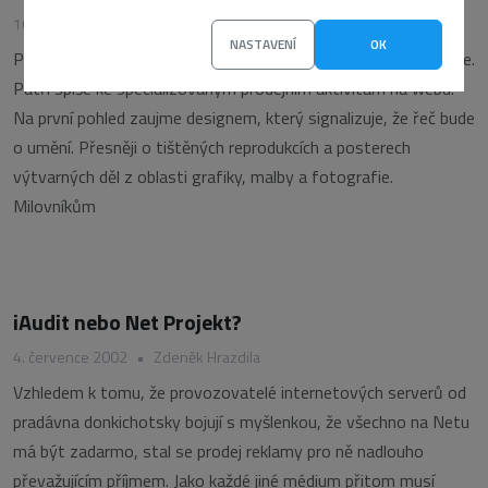
10. července 2002
•
Zdeněk Hrazdila
NASTAVENÍ
OK
Provoz prodejní galerie i-postery.cz byl zahájen v loňském roce.
Patří spíše ke specializovaným prodejním aktivitám na webu.
Na první pohled zaujme designem, který signalizuje, že řeč bude
o umění. Přesněji o tištěných reprodukcích a posterech
výtvarných děl z oblasti grafiky, malby a fotografie.
Milovníkům
iAudit nebo Net Projekt?
4. července 2002
•
Zdeněk Hrazdila
Vzhledem k tomu, že provozovatelé internetových serverů od
pradávna donkichotsky bojují s myšlenkou, že všechno na Netu
má být zadarmo, stal se prodej reklamy pro ně nadlouho
převažujícím příjmem. Jako každé jiné médium přitom musí