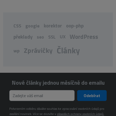
korektor
oop-php
CSS
google
WordPress
překlady
UX
seo
SSL
Články
Zprávičky
wp
Nové články jednou měsíčně do emailu
Odebírat
Potvrzením odběru dáváte souhlas ke zpracování osobních údajů pro
zasílání novinek. Více se dozvíte v
zásadách ochrany osobních údajů.