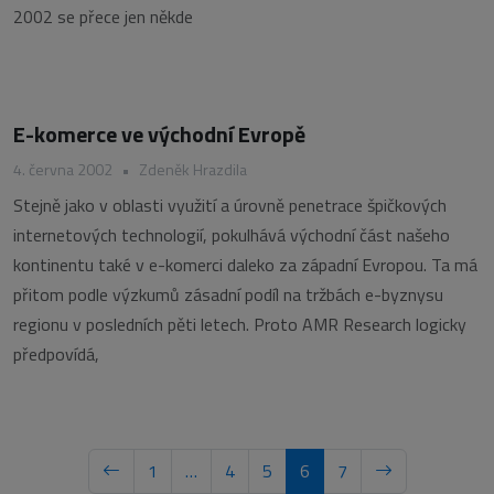
2002 se přece jen někde
E-komerce ve východní Evropě
4. června 2002
•
Zdeněk Hrazdila
Stejně jako v oblasti využití a úrovně penetrace špičkových
internetových technologií, pokulhává východní část našeho
kontinentu také v e-komerci daleko za západní Evropou. Ta má
přitom podle výzkumů zásadní podíl na tržbách e-byznysu
regionu v posledních pěti letech. Proto AMR Research logicky
předpovídá,
1
…
4
5
6
7