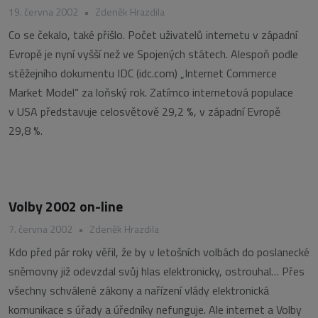
19. června 2002
•
Zdeněk Hrazdila
Co se čekalo, také přišlo. Počet uživatelů internetu v západní
Evropě je nyní vyšší než ve Spojených státech. Alespoň podle
stěžejního dokumentu IDC (idc.com) „Internet Commerce
Market Model“ za loňský rok. Zatímco internetová populace
v USA představuje celosvětově 29,2 %, v západní Evropě
29,8 %.
Volby 2002 on-line
7. června 2002
•
Zdeněk Hrazdila
Kdo před pár roky věřil, že by v letošních volbách do poslanecké
sněmovny již odevzdal svůj hlas elektronicky, ostrouhal… Přes
všechny schválené zákony a nařízení vlády elektronická
komunikace s úřady a úředníky nefunguje. Ale internet a Volby