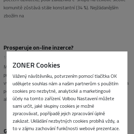
komunitě zůstává stále konstantní (34 %). Nejžádanějším
zbožím na
Prosperuje on-line inzerce?
11. července 2002
•
Zdeněk Hrazdila
ZONER Cookies
Může se internetový server uživit pouze prodejem inzertního
prostoru? Tento hluboce zakořeněný axiom, který dlouho
Vážený návštěvníku, potvrzením pomocí tlačítka OK
vysvětloval bezplatný přístup k datům se postupně hroutí. Na
udělujete souhlas nám a našim partnerům s použitím
pochodu je zpoplatnění nejen důležitých informačních zdrojů,
cookies pro nezbytné, analytické a marketingové
účely na tomto zařízení. Volbou Nastavení můžete
ale i zpravodajství. Jak by však měl vypadat price list
sami určit, jaké skupiny cookies je možné
zpracovávat, popřípadě jejich zpracování úplně
zakázat. Ukládání nezbytných cookies probíhá vždy, a
to v zájmu zachování funkčnosti webové prezentace.
Galerie umění v Síti