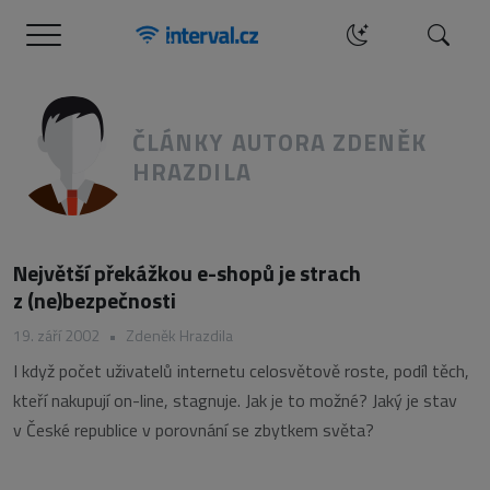
Menu
Hledat
ČLÁNKY AUTORA ZDENĚK
HRAZDILA
Největší překážkou e-shopů je strach
z (ne)bezpečnosti
19. září 2002
•
Zdeněk Hrazdila
I když počet uživatelů internetu celosvětově roste, podíl těch,
kteří nakupují on-line, stagnuje. Jak je to možné? Jaký je stav
v České republice v porovnání se zbytkem světa?