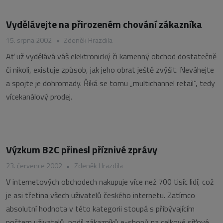
Vydělávejte na přirozeném chování zákazníka
15. srpna 2002
•
Zdeněk Hrazdila
Ať už vydělává váš elektronický či kamenný obchod dostatečně
či nikoli, existuje způsob, jak jeho obrat ještě zvýšit. Neváhejte
a spojte je dohromady. Říká se tomu „multichannel retail“, tedy
vícekanálový prodej.
Výzkum B2C přinesl příznivé zprávy
23. července 2002
•
Zdeněk Hrazdila
V internetových obchodech nakupuje více než 700 tisíc lidí, což
je asi třetina všech uživatelů českého internetu. Zatímco
absolutní hodnota v této kategorii stoupá s přibývajícím
počtem uživatelů, podíl zákazníků e-shopů na celkové síťové