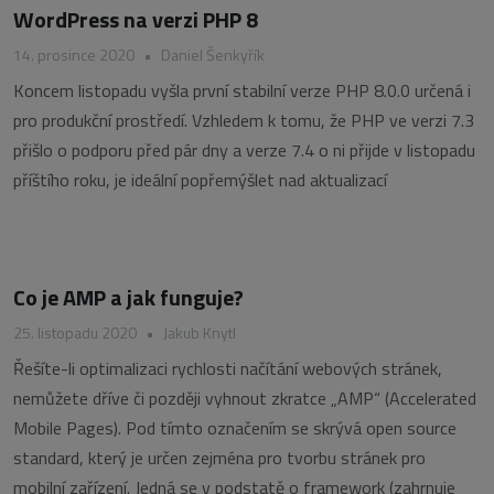
WordPress na verzi PHP 8
14. prosince 2020
•
Daniel Šenkyřík
Koncem listopadu vyšla první stabilní verze PHP 8.0.0 určená i
pro produkční prostředí. Vzhledem k tomu, že PHP ve verzi 7.3
přišlo o podporu před pár dny a verze 7.4 o ni přijde v listopadu
příštího roku, je ideální popřemýšlet nad aktualizací
Co je AMP a jak funguje?
25. listopadu 2020
•
Jakub Knytl
Řešíte-li optimalizaci rychlosti načítání webových stránek,
nemůžete dříve či později vyhnout zkratce „AMP“ (Accelerated
Mobile Pages). Pod tímto označením se skrývá open source
standard, který je určen zejména pro tvorbu stránek pro
mobilní zařízení. Jedná se v podstatě o framework (zahrnuje