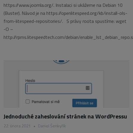
https://www.joomla.org/. Instalaci si ukážeme na Debian 10
(Buster). Návod je na https://openlitespeed.org/kb/install-ols-
from-litespeed-repositories/. S právy roota spustíme: wget
-O –
http://rpms.litespeedtech.com/debian/enable_lst_debian_repo.
Jednoduché zaheslování stránek na WordPressu
22. února 2021
•
Daniel Šenkyřík