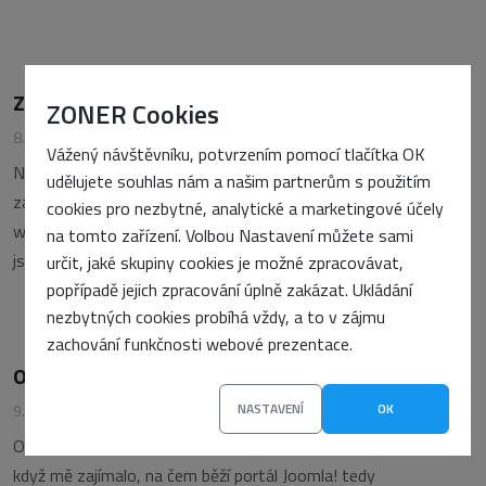
Zrychlujeme web: gzip, brotli a WebP
ZONER Cookies
8. dubna 2021
•
Zbyněk Výboh
Vážený návštěvníku, potvrzením pomocí tlačítka OK
Narazil jsem na to, že i profesionálové, kteří si nechávají platit
udělujete souhlas nám a našim partnerům s použitím
za to, že vytváří weby, naprosto netuší jak zrychlit načítání
cookies pro nezbytné, analytické a marketingové účely
webů. Takže jsem napsal krátký článek o technologiích, které
na tomto zařízení. Volbou Nastavení můžete sami
jsou tu s námi už pár let, ale zůstávají nevyužity. První
určit, jaké skupiny cookies je možné zpracovávat,
popřípadě jejich zpracování úplně zakázat. Ukládání
nezbytných cookies probíhá vždy, a to v zájmu
zachování funkčnosti webové prezentace.
OpenLiteSpeed webserver jako http/3 proxy
NASTAVENÍ
OK
9. března 2021
•
Zbyněk Výboh
OpenLiteSpeed webserver znám již pár let. Narazil jsem na něj,
když mě zajímalo, na čem běží portál Joomla! tedy