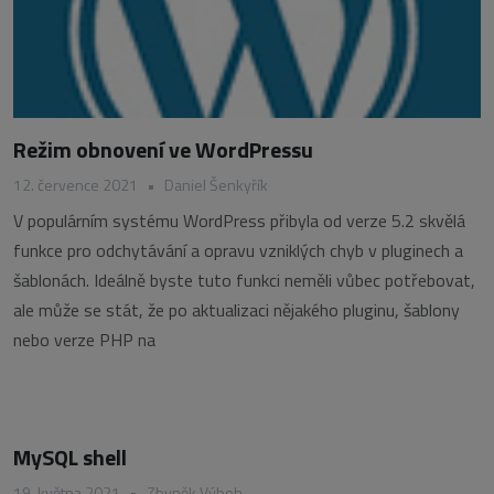
Režim obnovení ve WordPressu
12. července 2021
•
Daniel Šenkyřík
V populárním systému WordPress přibyla od verze 5.2 skvělá
funkce pro odchytávání a opravu vzniklých chyb v pluginech a
šablonách. Ideálně byste tuto funkci neměli vůbec potřebovat,
ale může se stát, že po aktualizaci nějakého pluginu, šablony
nebo verze PHP na
MySQL shell
19. května 2021
•
Zbyněk Výboh