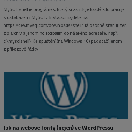
MySQL shell je prográmek, který si zamiluje každý kdo pracuje
s databázemi MySQL. Instalaci najdete na
https://dev.mysql.com/downloads/shell/ Já osobně stahuji ten
zip archiv a jenom ho rozbalím do nějakého adresáře, např.
c:\mysqlshell\ Ke spuštění (na Windows 10) pak stačí jenom
z příkazové řádky
Jak na webové fonty (nejen) ve WordPressu