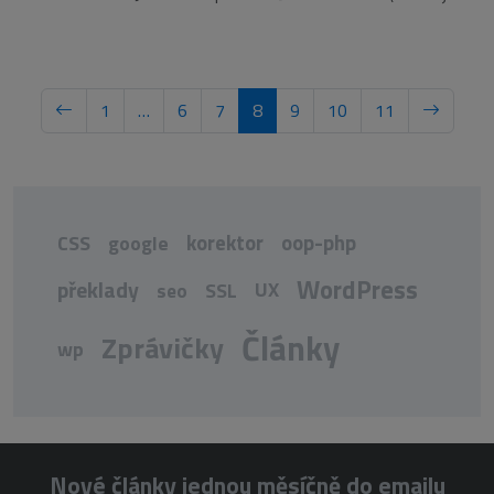
1
…
6
7
8
9
10
11
korektor
oop-php
CSS
google
WordPress
překlady
UX
seo
SSL
Články
Zprávičky
wp
Nové články jednou měsíčně do emailu