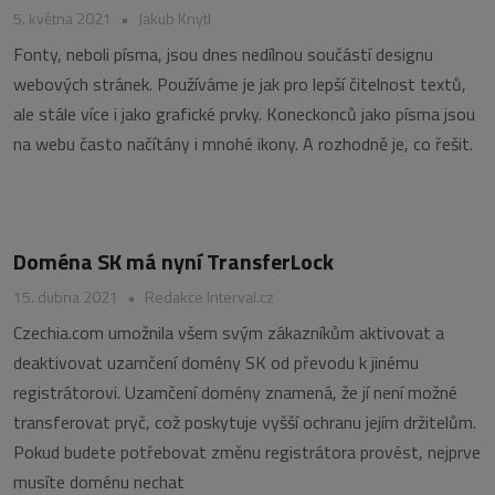
5. května 2021
•
Jakub Knytl
Fonty, neboli písma, jsou dnes nedílnou součástí designu
webových stránek. Používáme je jak pro lepší čitelnost textů,
ale stále více i jako grafické prvky. Koneckonců jako písma jsou
na webu často načítány i mnohé ikony. A rozhodně je, co řešit.
Doména SK má nyní TransferLock
15. dubna 2021
•
Redakce Interval.cz
Czechia.com umožnila všem svým zákazníkům aktivovat a
deaktivovat uzamčení domény SK od převodu k jinému
registrátorovi. Uzamčení domény znamená, že jí není možné
transferovat pryč, což poskytuje vyšší ochranu jejím držitelům.
Pokud budete potřebovat změnu registrátora provést, nejprve
musíte doménu nechat