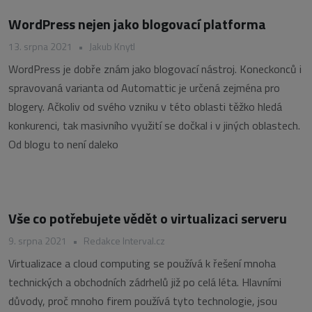
WordPress nejen jako blogovací platforma
13. srpna 2021
•
Jakub Knytl
WordPress je dobře znám jako blogovací nástroj. Koneckonců i
spravovaná varianta od Automattic je určená zejména pro
blogery. Ačkoliv od svého vzniku v této oblasti těžko hledá
konkurenci, tak masivního využití se dočkal i v jiných oblastech.
Od blogu to není daleko
Vše co potřebujete vědět o virtualizaci serveru
9. srpna 2021
•
Redakce Interval.cz
Virtualizace a cloud computing se používá k řešení mnoha
technických a obchodních zádrhelů již po celá léta. Hlavními
důvody, proč mnoho firem používá tyto technologie, jsou