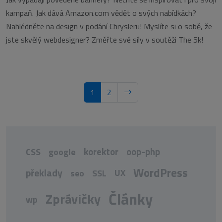
kampaň. Jak dává Amazon.com vědět o svých nabídkách?
Nahlédněte na design v podání Chrysleru! Myslíte si o sobě, že
jste skvělý webdesigner? Změřte své síly v soutěži The 5k!
1
2
korektor
oop-php
CSS
google
WordPress
překlady
UX
seo
SSL
Články
Zprávičky
wp