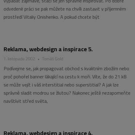
vypadat zajímavě, stačí se jen správně inspirovat. Po dobře
odvedené práci se pak můžete na chvíli zastavit v příjemném
prostředí Vitaliy Onishenko. A pokud chcete být
Reklama, webdesign a inspirace 5.
1. listopadu 2002
•
Tomáš Gold
Podívejme se, jak propagovat obchod s kvalitním zbožím nebo
proč pohořel banner lákající na cestu k moři. Víte, že do 21 kB
se může vejít i váš interstitial nebo superstitial? A jak lze
správně sladit modrou se žlutou? Nakonec ještě nezapomeňte
navštívit střed světa,
Reklama, webdesign a inspirace 4.