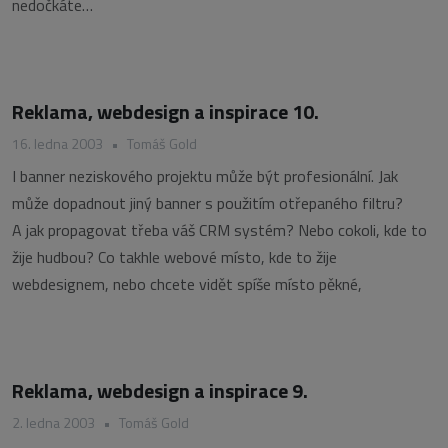
nedočkáte…
Reklama, webdesign a inspirace 10.
16. ledna 2003
•
Tomáš Gold
I banner neziskového projektu může být profesionální. Jak
může dopadnout jiný banner s použitím otřepaného filtru?
A jak propagovat třeba váš CRM systém? Nebo cokoli, kde to
žije hudbou? Co takhle webové místo, kde to žije
webdesignem, nebo chcete vidět spíše místo pěkné,
Reklama, webdesign a inspirace 9.
2. ledna 2003
•
Tomáš Gold