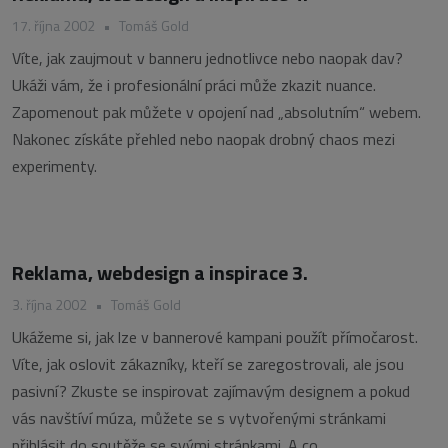
17. října 2002
•
Tomáš Gold
Víte, jak zaujmout v banneru jednotlivce nebo naopak dav?
Ukáži vám, že i profesionální práci může zkazit nuance.
Zapomenout pak můžete v opojení nad „absolutním“ webem.
Nakonec získáte přehled nebo naopak drobný chaos mezi
experimenty.
Reklama, webdesign a inspirace 3.
3. října 2002
•
Tomáš Gold
Ukážeme si, jak lze v bannerové kampani použít přímočarost.
Víte, jak oslovit zákazníky, kteří se zaregostrovali, ale jsou
pasivní? Zkuste se inspirovat zajímavým designem a pokud
vás navštíví múza, můžete se s vytvořenými stránkami
přihlásit do soutěže se svými stránkami. A co