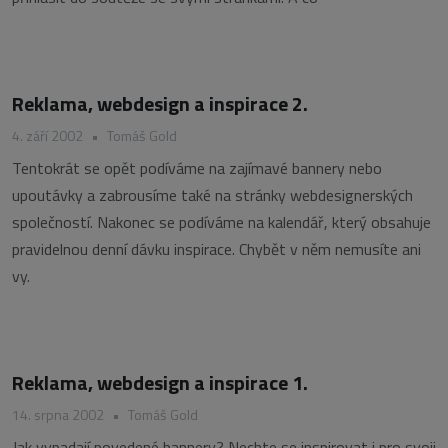
Reklama, webdesign a inspirace 2.
4. září 2002
•
Tomáš Gold
Tentokrát se opět podíváme na zajímavé bannery nebo
upoutávky a zabrousíme také na stránky webdesignerských
společností. Nakonec se podíváme na kalendář, který obsahuje
pravidelnou denní dávku inspirace. Chybět v něm nemusíte ani
vy.
Reklama, webdesign a inspirace 1.
14. srpna 2002
•
Tomáš Gold
Jak vypadají povedené bannery? Nechte se inspirovat i pro svoji