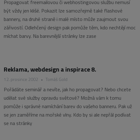
Propagovat freemailovou či webhostingovou službu nemusí
být vždy jen klišé. Pokazit lze samozřejmě také flashové
bannery, na druhé straně i malé místo může zaujmout svou
zářivostí. Odlehčený design pak pomůže těm, kdo nechtějí moc
míchat barvy. Na barevnější stránky lze zase
Reklama, webdesign a inspirace 8.
12. prosince 2002
•
Tomáš Gold
Pořádáte seminář a nevíte, jak ho propagovat? Nebo chcete
udělat své služby opravdu světové? Možná vám k tomu
pomůže i správné namíchání barev do vašeho banneru. Pak už
se jen zaměříme na mořské vlny. Kdo by si ale nepřál podívat
se na stránky