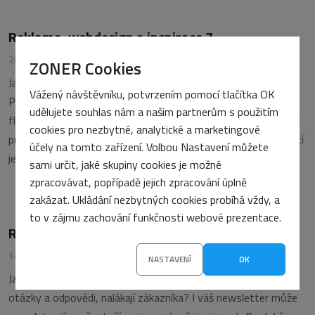
Reklama, webdesign a inspirace 7.
28. listopadu 2002
•
Tomáš Gold
ZONER Cookies
Jak lze na webu propagovat např. turné baletního sboru?
Vážený návštěvníku, potvrzením pomocí tlačítka OK
Podívejme se na ruský příklad. A jak vypadá banner oceněný
udělujete souhlas nám a našim partnerům s použitím
flashovou konferencí? Opět nevynecháme inspiraci, tentokrát
cookies pro nezbytné, analytické a marketingové
provoněnou kávou a nakonec se podíváme na televizi, naštěstí
účely na tomto zařízení. Volbou Nastavení můžete
jen jako na zajímavý webdesignerský nápad.
sami určit, jaké skupiny cookies je možné
zpracovávat, popřípadě jejich zpracování úplně
zakázat. Ukládání nezbytných cookies probíhá vždy, a
to v zájmu zachování funkčnosti webové prezentace.
Reklama, webdesign a inspirace 6.
14. listopadu 2002
•
Tomáš Gold
NASTAVENÍ
OK
Jak neztratit ani slůvko v klasickém banneru? K čemu slouží
otázky a odpovědi, nalákají zákazníka? I váš newsletter může