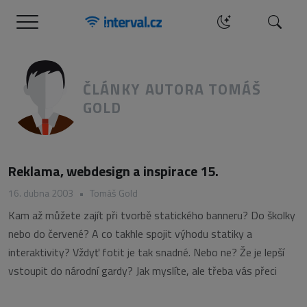
Menu
Hledat
ČLÁNKY AUTORA TOMÁŠ
GOLD
Reklama, webdesign a inspirace 15.
16. dubna 2003
•
Tomáš Gold
Kam až můžete zajít při tvorbě statického banneru? Do školky
nebo do červené? A co takhle spojit výhodu statiky a
interaktivity? Vždyť fotit je tak snadné. Nebo ne? Že je lepší
vstoupit do národní gardy? Jak myslíte, ale třeba vás přeci