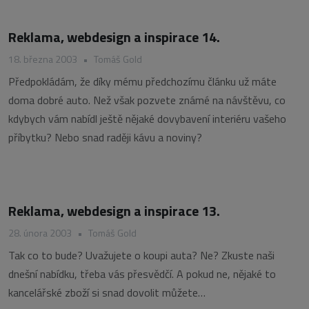
Reklama, webdesign a inspirace 14.
18. března 2003
•
Tomáš Gold
Předpokládám, že díky mému předchozímu článku už máte
doma dobré auto. Než však pozvete známé na návštěvu, co
kdybych vám nabídl ještě nějaké dovybavení interiéru vašeho
příbytku? Nebo snad raději kávu a noviny?
Reklama, webdesign a inspirace 13.
28. února 2003
•
Tomáš Gold
Tak co to bude? Uvažujete o koupi auta? Ne? Zkuste naši
dnešní nabídku, třeba vás přesvědčí. A pokud ne, nějaké to
kancelářské zboží si snad dovolit můžete…