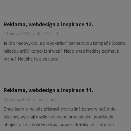
Reklama, webdesign a inspirace 12.
13. února 2003
•
Tomáš Gold
Je libo neobvyklou a provokativní bannerovou kampaň? Dobrou
náladou sršící korporátní web? Nebo snad hledáte zajímavé
menu? Neváhejte a vstupte!
Reklama, webdesign a inspirace 11.
30. ledna 2003
•
Tomáš Gold
Dnes jsem si na vás připravil trochu jiné bannery než jindy.
Všechny vynikají myšlenkou nebo provedením, popřípadě
obojím, a to v dobrém slova smyslu. Kritiky se tentokrát